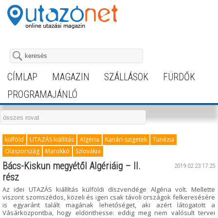
CÍMLAP
MAGAZIN
SZÁLLÁSOK
FÜRDŐK
PROGRAMAJÁNLÓ
külföld
UTAZÁS kiállítás
Algéria
Kanári-szigetek
Tunézia
Olaszország
Marokkó
Szlovákia
Bács-Kiskun megyétől Algériáig – II.
2019.02.23 17:25
rész
Az idei UTAZÁS kiállítás külföldi díszvendége Algéria volt. Mellette
viszont szomszédos, közeli és igen csak távoli országok felkeresésére
is egyaránt talált magának lehetőséget, aki azért látogatott a
Vásárközpontba, hogy eldönthesse: eddig meg nem valósult tervei