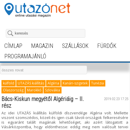
CÍMLAP
MAGAZIN
SZÁLLÁSOK
FÜRDŐK
PROGRAMAJÁNLÓ
külföld
UTAZÁS kiállítás
Algéria
Kanári-szigetek
Tunézia
Olaszország
Marokkó
Szlovákia
Bács-Kiskun megyétől Algériáig – II.
2019.02.23 17:25
rész
Az idei UTAZÁS kiállítás külföldi díszvendége Algéria volt. Mellette
viszont szomszédos, közeli és igen csak távoli országok felkeresésére
is egyaránt talált magának lehetőséget, aki azért látogatott a
Vásárközpontba, hogy eldönthesse: eddig meg nem valósult tervei