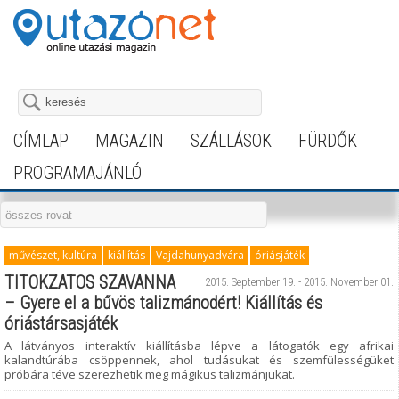
CÍMLAP
MAGAZIN
SZÁLLÁSOK
FÜRDŐK
PROGRAMAJÁNLÓ
művészet, kultúra
kiállítás
Vajdahunyadvára
óriásjáték
TITOKZATOS SZAVANNA
2015. September 19. - 2015. November 01.
– Gyere el a bűvös talizmánodért! Kiállítás és
óriástársasjáték
A látványos interaktív kiállításba lépve a látogatók egy afrikai
kalandtúrába csöppennek, ahol tudásukat és szemfülességüket
próbára téve szerezhetik meg mágikus talizmánjukat.