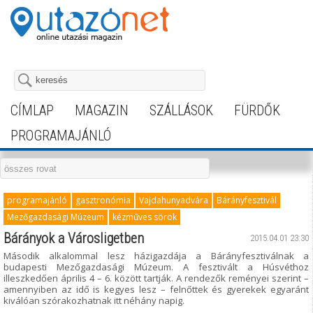
CÍMLAP
MAGAZIN
SZÁLLÁSOK
FÜRDŐK
PROGRAMAJÁNLÓ
programajánló
gasztronómia
Vajdahunyadvára
Bárányfesztivál
Mezőgazdasági Múzeum
kézműves sörök
Bárányok a Városligetben
2015.04.01 23:30
Második alkalommal lesz házigazdája a Bárányfesztiválnak a
budapesti Mezőgazdasági Múzeum. A fesztivált a Húsvéthoz
illeszkedően április 4 – 6. között tartják. A rendezők reményei szerint –
amennyiben az idő is kegyes lesz – felnőttek és gyerekek egyaránt
kiválóan szórakozhatnak itt néhány napig.