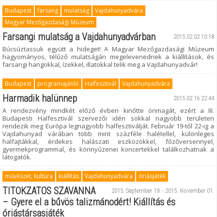
Budapest
farsang
mulatság
Vajdahunyadvára
Magyar Mezőgazdasági Múzeum
Farsangi mulatság a Vajdahunyadvárban
2015.02.02 10:18
Búcsúztassuk együtt a hideget! A Magyar Mezőgazdasági Múzeum
hagyományos, télűző mulatságán megelevenednek a kiállítások, és
farsangi hangokkal, ízekkel, illatokkal telik meg a Vajdahunyadvár!
Budapest
programajánló
Halfesztivál
Vajdahunyadvára
Harmadik halünnep
2015.02.16 22:44
A rendezvény mindkét előző évben kinőtte önmagát, ezért a III.
Budapesti Halfesztivál szervezői idén sokkal nagyobb területen
rendezik meg Európa legnagyobb halfesztiválját. Február 19-től 22-ig a
Vajdahunyad várában több mint százféle halétellel, különleges
halfajtákkal, érdekes halászati eszközökkel, főzőversennyel,
gyermekprogrammal, és könnyűzenei koncertekkel találkozhatnak a
látogatók.
művészet, kultúra
kiállítás
Vajdahunyadvára
óriásjáték
TITOKZATOS SZAVANNA
2015. September 19. - 2015. November 01.
– Gyere el a bűvös talizmánodért! Kiállítás és
óriástársasjáték