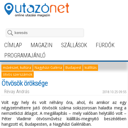
CÍMLAP
MAGAZIN
SZÁLLÁSOK
FÜRDŐK
PROGRAMAJÁNLÓ
művészet, kultúra
Nagyházi Galéria
Budapest
kiállítás
ötvös szerszámok
Ötvösök öröksége
Révay András
2018.10.25 09:55
Volt egy hely és volt néhány óra, ahol, és amikor az egy
négyzetméterre jutó ötvösök száma sokszorosan haladta meg a
nemzetközi átlagot. A megállapítás – mely valóban helytálló volt –
Péter Vladimir ötvösművész kiállítás-megnyitó beszédében
hangzott el, Budapesten, a Nagyházi Galériában.