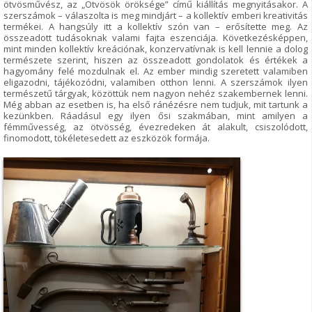
ötvösművész, az „Ötvösök öröksége” című kiállítás megnyitásakor. A
szerszámok – válaszolta is meg mindjárt – a kollektív emberi kreativitás
termékei. A hangsúly itt a kollektív szón van – erősítette meg. Az
összeadott tudásoknak valami fajta eszenciája. Következésképpen,
mint minden kollektív kreációnak, konzervatívnak is kell lennie a dolog
természete szerint, hiszen az összeadott gondolatok és értékek a
hagyomány felé mozdulnak el. Az ember mindig szeretett valamiben
eligazodni, tájékozódni, valamiben otthon lenni. A szerszámok ilyen
természetű tárgyak, közöttük nem nagyon nehéz szakembernek lenni.
Még abban az esetben is, ha első ránézésre nem tudjuk, mit tartunk a
kezünkben. Ráadásul egy ilyen ősi szakmában, mint amilyen a
fémművesség, az ötvösség, évezredeken át alakult, csiszolódott,
finomodott, tökéletesedett az eszközök formája.