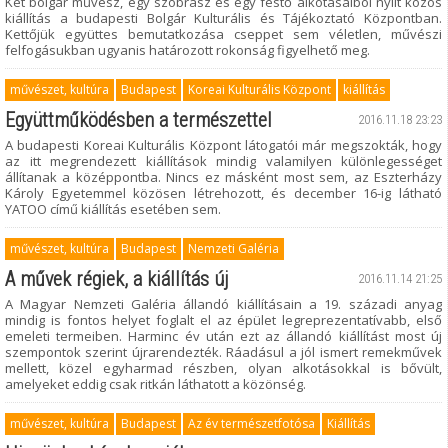
Két bolgár művész, egy szobrász és egy festő alkotásaiból nyílt közös
kiállítás a budapesti Bolgár Kulturális és Tájékoztató Központban.
Kettőjük együttes bemutatkozása cseppet sem véletlen, művészi
felfogásukban ugyanis határozott rokonság figyelhető meg.
művészet, kultúra
Budapest
Koreai Kulturális Központ
kiállítás
Együttműködésben a természettel
2016.11.18 23:23
A budapesti Koreai Kulturális Központ látogatói már megszokták, hogy
az itt megrendezett kiállítások mindig valamilyen különlegességet
állítanak a középpontba. Nincs ez másként most sem, az Eszterházy
Károly Egyetemmel közösen létrehozott, és december 16-ig látható
YATOO című kiállítás esetében sem.
művészet, kultúra
Budapest
Nemzeti Galéria
A művek régiek, a kiállítás új
2016.11.14 21:25
A Magyar Nemzeti Galéria állandó kiállításain a 19. századi anyag
mindig is fontos helyet foglalt el az épület legreprezentatívabb, első
emeleti termeiben. Harminc év után ezt az állandó kiállítást most új
szempontok szerint újrarendezték. Ráadásul a jól ismert remekművek
mellett, közel egyharmad részben, olyan alkotásokkal is bővült,
amelyeket eddig csak ritkán láthatott a közönség.
művészet, kultúra
Budapest
Az év természetfotósa
Kiállítás