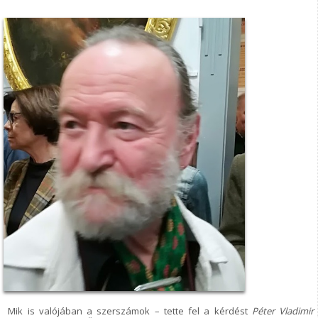
Mik is valójában a szerszámok – tette fel a kérdést
Péter
Vladimir