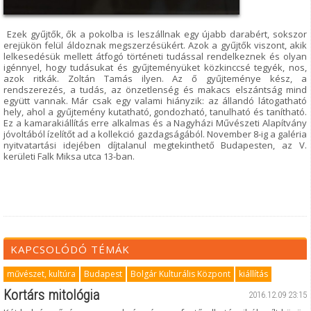
Ezek gyűjtők, ők a pokolba is leszállnak egy újabb darabért, sokszor
erejükön felül áldoznak megszerzésükért. Azok a gyűjtők viszont, akik
lelkesedésük mellett átfogó történeti tudással rendelkeznek és olyan
igénnyel, hogy tudásukat és gyűjteményüket közkinccsé tegyék, nos,
azok ritkák. Zoltán Tamás ilyen. Az ő gyűjteménye kész, a
rendszerezés, a tudás, az önzetlenség és makacs elszántság mind
együtt vannak. Már csak egy valami hiányzik: az állandó látogatható
hely, ahol a gyűjtemény kutatható, gondozható, tanulható és tanítható.
Ez a kamarakiállítás erre alkalmas és a Nagyházi Művészeti Alapítvány
jóvoltából ízelítőt ad a kollekció gazdagságából. November 8-ig a galéria
nyitvatartási idejében díjtalanul megtekinthető Budapesten, az V.
kerületi Falk Miksa utca 13-ban.
KAPCSOLÓDÓ TÉMÁK
művészet, kultúra
Budapest
Bolgár Kulturális Központ
kiállítás
Kortárs mitológia
2016.12.09 23:15