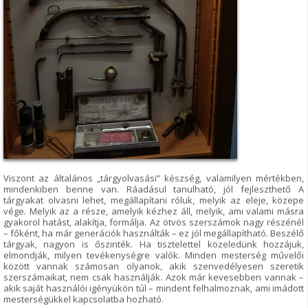
Viszont az általános „tárgyolvasási” készség, valamilyen mértékben,
mindenkiben benne van. Ráadásul tanulható, jól fejleszthető A
tárgyakat olvasni lehet, megállapítani róluk, melyik az eleje, közepe
vége. Melyik az a része, amelyik kézhez áll, melyik, ami valami másra
gyakorol hatást, alakítja, formálja. Az ötvös szerszámok nagy részénél
– főként, ha már generációk használták – ez jól megállapítható. Beszélő
tárgyak, nagyon is őszinték. Ha tisztelettel közeledünk hozzájuk,
elmondják, milyen tevékenységre valók. Minden mesterség művelői
között vannak számosan olyanok, akik szenvedélyesen szeretik
szerszámaikat, nem csak használják. Azok már kevesebben vannak –
akik saját használói igényükön túl – mindent felhalmoznak, ami imádott
mesterségükkel kapcsolatba hozható.