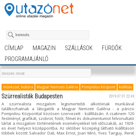
CÍMLAP
MAGAZIN
SZÁLLÁSOK
FÜRDŐK
PROGRAMAJÁNLÓ
művészet, kultúra
Magyar Nemzeti Galéria
Pompidou Központ
kiállítás
Szürrealisták Budapesten
2019.07.01 22:43
A szürrealista mozgalom legismertebb alkotóinak munkáival
találkozhatnak a látogatók a Magyar Nemzeti Galéria - a párizsi
Pompidou Központtal közösen szervezett - kiállításán. A csaknem 120
festményt, grafikát, szobrot, fotót, filmet és dokumentumot felvonultató
tárlat a mozgalom történetének eseményekkel teli időszakát, az 1929-
es évet helyezi középpontba. Az október közepéig látható kiállításon
többek között Salvador Dali, Max Ernst, Joan Miró, Yves Tanguy, René