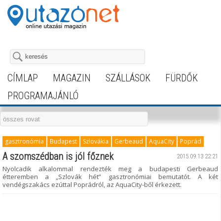
CÍMLAP
MAGAZIN
SZÁLLÁSOK
FÜRDŐK
PROGRAMAJÁNLÓ
gasztronómia
Budapest
Szlovákia
Gerbeaud
AquaCity
Poprád
A szomszédban is jól főznek
2015.09.13 22:21
Nyolcadik alkalommal rendezték meg a budapesti Gerbeaud
étteremben a „Szlovák hét” gasztronómiai bemutatót. A két
vendégszakács ezúttal Poprádról, az AquaCity-ből érkezett.