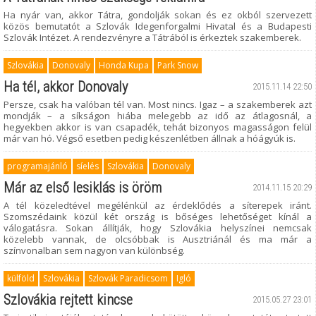
Ha nyár van, akkor Tátra, gondolják sokan és ez okból szervezett
közös bemutatót a Szlovák Idegenforgalmi Hivatal és a Budapesti
Szlovák Intézet. A rendezvényre a Tátrából is érkeztek szakemberek.
Szlovákia
Donovaly
Honda Kupa
Park Snow
Ha tél, akkor Donovaly
2015.11.14 22:50
Persze, csak ha valóban tél van. Most nincs. Igaz – a szakemberek azt
mondják – a síkságon hiába melegebb az idő az átlagosnál, a
hegyekben akkor is van csapadék, tehát bizonyos magasságon felül
már van hó. Végső esetben pedig készenlétben állnak a hóágyúk is.
programajánló
síelés
Szlovákia
Donovaly
Már az első lesiklás is öröm
2014.11.15 20:29
A tél közeledtével megélénkül az érdeklődés a síterepek iránt.
Szomszédaink közül két ország is bőséges lehetőséget kínál a
válogatásra. Sokan állítják, hogy Szlovákia helyszínei nemcsak
közelebb vannak, de olcsóbbak is Ausztriánál és ma már a
színvonalban sem nagyon van különbség.
külföld
Szlovákia
Szlovák Paradicsom
Igló
Szlovákia rejtett kincse
2015.05.27 23:01