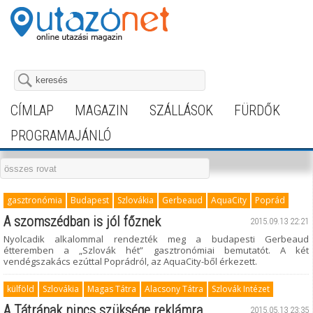
CÍMLAP
MAGAZIN
SZÁLLÁSOK
FÜRDŐK
PROGRAMAJÁNLÓ
gasztronómia
Budapest
Szlovákia
Gerbeaud
AquaCity
Poprád
A szomszédban is jól főznek
2015.09.13 22:21
Nyolcadik alkalommal rendezték meg a budapesti Gerbeaud
étteremben a „Szlovák hét” gasztronómiai bemutatót. A két
vendégszakács ezúttal Poprádról, az AquaCity-ből érkezett.
külföld
Szlovákia
Magas Tátra
Alacsony Tátra
Szlovák Intézet
A Tátrának nincs szüksége reklámra
2015.05.13 23:35