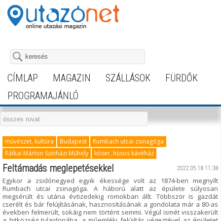
CÍMLAP
MAGAZIN
SZÁLLÁSOK
FÜRDŐK
PROGRAMAJÁNLÓ
művészet, kultúra
Budapest
Rumbach utcai zsinagóga
Rátkai Márton Színházi Műhely
kóser, húsos kávéház
Feltámadás meglepetésekkel
2022.05.18 11:38
Egykor a zsidónegyed egyik ékessége volt az 1874-ben megnyílt
Rumbach utcai zsinagóga. A háború alatt az épülete súlyosan
megsérült és utána évtizedekig romokban állt. Többször is gazdát
cserélt és bár felújításának, hasznosításának a gondolata már a 80-as
években felmerült, sokáig nem történt semmi. Végül ismét visszakerült
a hitközség tulajdonába, a műemléki felújítás végeztével az épületet