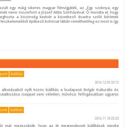
zült egy máig sikeres magyar filmvígjáték, az „Egy szoknya, egy
akinek neve összeforrt a József Attila Színházéval. Ő mondta el, hogy
meghozta a közönség kedvét a következő évadra szóló bérletek
leszkelemekből építkező bohózat láttán remélhetőleg ez most is így
zpont
kiállítás
2016.12.09 23:15
lkotásaiból nyílt közös kiállítás a budapesti Bolgár Kulturális és
mutatkozása cseppet sem véletlen, művészi felfogásukban ugyanis
zpont
kiállítás
2016.11.18 23:23
tói már megszokták, hogy az itt megrendezett kiállítások mindig