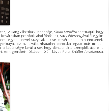
sz, „A Hang-villa titka”. Rendezője,
Simon Kornél
szerint tudjuk, hogy
 kisvárosban játszódik, ahol főhősünk, Suzy édesanyjával él egy kis
ama egyedül neveli Suzyt, akinek se testvére, se barátai nincsenek.
yökkutyát. Ez az elválaszthatatlan párocska együtt már minden
r a közönségre kerül a sor, hogy döntsenek a szereplők útjáról, a
i, mint gyerekeik. Október 10-én követi Peter Shäffer Amadaeusa,