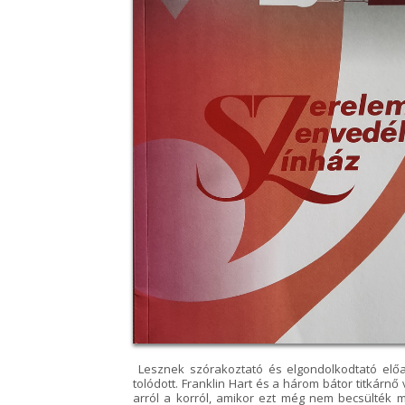
Lesznek szórakoztató és elgondolkodtató előad
tolódott. Franklin Hart és a három bátor titkárnő v
arról a korról, amikor ezt még nem becsülték m