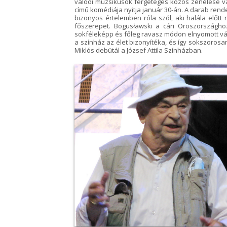
valódi muzsikusok fergeteges közös zenélése vá
című komédiája nyitja január 30-án. A darab rend
bizonyos értelemben róla szól, aki halála előtt
főszerepet. Bogusławski a cári Oroszországhoz
sokféleképp és főleg ravasz módon elnyomott v
a színház az élet bizonyítéka, és így sokszoro
Miklós debütál a József Attila Színházban.