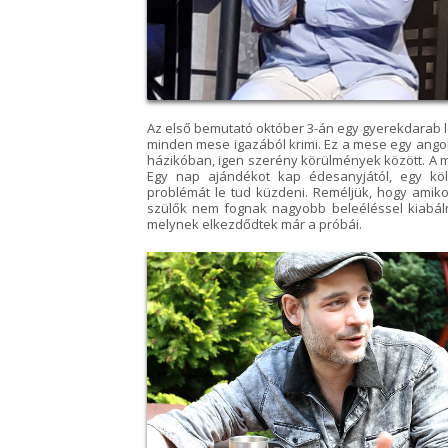
Az első bemutató október 3-án egy gyerekdarab le
minden mese igazából krimi. Ez a mese egy angol
házikóban, igen szerény körülmények között. A m
Egy nap ajándékot kap édesanyjától, egy köl
problémát le tud küzdeni. Reméljük, hogy amiko
szülők nem fognak nagyobb beleéléssel kiabáln
melynek elkezdődtek már a próbái.