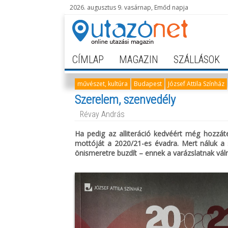
2026. augusztus 9. vasárnap, Emőd napja
CÍMLAP
MAGAZIN
SZÁLLÁSOK
művészet, kultúra
Budapest
József Attila Színház
Szerelem, szenvedély
Révay András
Ha pedig az alliteráció kedvéért még hozzát
mottóját a 2020/21-es évadra. Mert náluk a s
önismeretre buzdít – ennek a varázslatnak váln