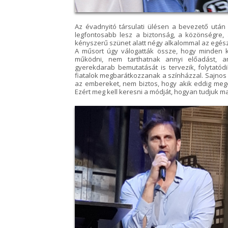
Az évadnyitó társulati ülésen a bevezető utá
legfontosabb lesz a biztonság, a közönségre,
kényszerű szünet alatt négy alkalommal az egész 
A műsort úgy válogatták össze, hogy minden ko
működni, nem tarthatnak annyi előadást, a
gyerekdarab bemutatását is tervezik, folytatód
fiatalok megbarátkozzanak a színházzal. Sajnos vi
az embereket, nem biztos, hogy akik eddig meg
Ezért meg kell keresni a módját, hogyan tudjuk 