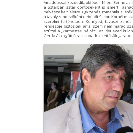
Amadeussal kezdődik, október 10-én. Benne az iri
a Sztárban sztár döntőseként is ismert Tasn
művésze kelti életre. Egy zenés, romantikus játé
a tavaly rendezőként debütált Simon Kornél mos
szerelmi történetben. Könnyed, tavaszi zenés
rendezője biztosíték arra: szem nem marad szá
ezúttal a „karmesteri pálcát". Az idei évad kül
Gerda áll együtt újra színpadra, kettősük garanci