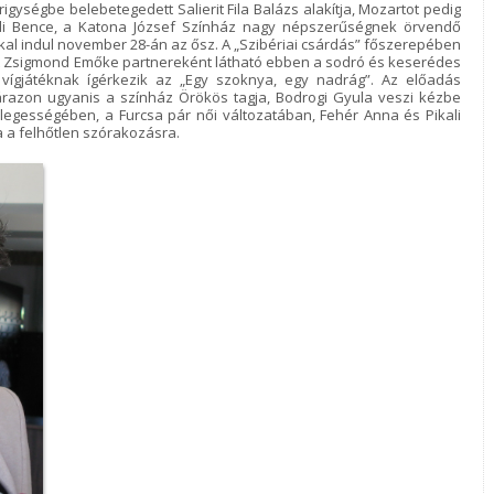
gységbe belebetegedett Salierit Fila Balázs alakítja, Mozartot pedig
ádi Bence, a Katona József Színház nagy népszerűségnek örvendő
kkal indul november 28-án az ősz. A „Szibériai csárdás” főszerepében
t Zsigmond Emőke partnereként látható ebben a sodró és keserédes
 vígjátéknak ígérkezik az „Egy szoknya, egy nadrág”. Az előadás
razon ugyanis a színház Örökös tagja, Bodrogi Gyula veszi kézbe
önlegességében, a Furcsa pár női változatában, Fehér Anna és Pikali
a a felhőtlen szórakozásra.