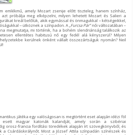
em emlékmű, amely Mozart zsenije előtt tiszteleg, hanem színház,
 azt próbálja meg elképzelni, milyen lehetett Mozart és Salieri a
igurákat kreál belőlük, akik egymással és önmagukkal ‒ kétségeikkel,
ohóságukkal ‒ ütköznek a színpadon. A
„Furcsa Pár”
női változatában –
nna megmutatja, mi történik, ha a bohém slendriánság találkozik az
letesen ellentétes habitusú nő egy fedél alá kényszerül? Milyen
helyzetekbe kerülnek önként vállalt összezártságuk nyomán? Neil
l!
mantikus játéka egy valóságosan is megtörtént eset alapján idézi föl
 esett magyar katonák kalandját, amely során a szibériai
ig orosz-francia fordítási töredékek alapján írt szövegkönyvből, és
ák a Csárdáskirálynőt. Most a József Attila színpadán színészek és