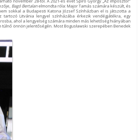
rható november 28-tól. A 2021-es évet Spiró György „Az imposztor”
ezője,
Bagó Bertalan
elmondta róla: Major Tamás számára készült, és
 nem sokkal a Budapesti Katona József Színházban el is játszotta a
 tartozó Litvánia lengyel színházába érkezik vendégjátékra, egy
árosba, ahol a lengyelség számára minden más lehetőség hiányában
san túlnő önnön jelentőségén. Most Bogusławski szerepében Benedek