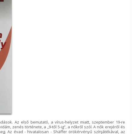
ások. Az első bemutató, a vírus-helyzet miatt, szeptember 19-re
idám, zenés története, a „9-től 5-ig”, a nőkről szól. A nők erejéről és
eg. Az évad - hivatalosan - Shäffer örökérvényű színjátékával, az