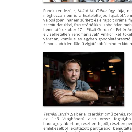
Ennek rendezője,
Koltai M. Gábor
úgy látja, n
méghozzá nem is a tiszteletteljes fajtából.Nem
valóságban, hanem sűrített és elrajzolt drámai f
zsenitudatukkal, frusztrációikkal, zabolátlan m
bemutató október 17. - Pikali Gerda és Fehér A
elviselhetetlen rendmániával? Amikor két töké
váratlan, komikus és egyben gondolatébresztő 
Simon sodró lendületű vígjátékából minden kiderü
Tasnádi István
„Szibériai csárdás” című zenés, ro
az Első Világháború alatt orosz fogságba
hadifogolytáborban, részben fejből, részben ped
emlékezetből lekottázott partitúrából bemutatt