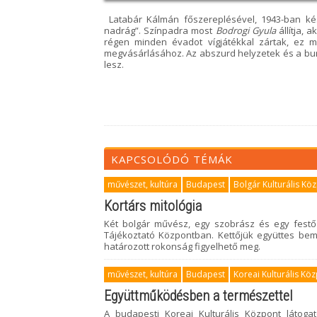
Latabár Kálmán főszereplésével, 1943-ban kés
nadrág”. Színpadra most
Bodrogi Gyula
állítja, 
régen minden évadot vígjátékkal zártak, ez 
megvásárlásához. Az abszurd helyzetek és a bur
lesz.
KAPCSOLÓDÓ TÉMÁK
művészet, kultúra
Budapest
Bolgár Kulturális Kö
Kortárs mitológia
Két bolgár művész, egy szobrász és egy festő a
Tájékoztató Központban. Kettőjük együttes be
határozott rokonság figyelhető meg.
művészet, kultúra
Budapest
Koreai Kulturális Kö
Együttműködésben a természettel
A budapesti Koreai Kulturális Központ látoga