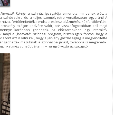
n
Nemcsák Károly,
a színház igazgatója elmondta: mindenek előtt a
 a színészekre és a teljes személyzetre vonatkozóan egyaránt! A
házat fertőtlenítették, rendszeres lesz a lázmérés, kézfertőtlenítés.
rosztály találjon kedvére valót, bár visszafogottabban kell majd
mennyit korábban gondoltak. Az előcsarnokban egy interaktív
ik majd a „beavató” színházi program, hiszen igen fontos, hogy a
szont azt is látni kell, hogy a járvány gazdaságilag is megrendítette
engedhették maguknak a színházba járást, továbbra is megtehetik.
magunkat még vonzóbbá tenni – hangsúlyozta az igazgató.