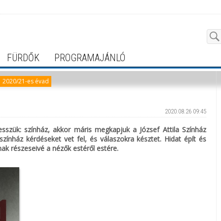
FÜRDŐK
PROGRAMAJÁNLÓ
2020/21-es évad
2020.08.26 09:45
esszük: színház, akkor máris megkapjuk a József Attila Színház
zínház kérdéseket vet fel, és válaszokra késztet. Hidat épít és
ak részeseivé a nézők estéről estére.