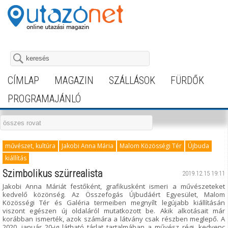
CÍMLAP
MAGAZIN
SZÁLLÁSOK
FÜRDŐK
PROGRAMAJÁNLÓ
művészet, kultúra
Jakobi Anna Mária
Malom Közösségi Tér
Újbuda
kiállítás
Szimbolikus szürrealista
2019.12.15 19:11
Jakobi Anna Máriát festőként, grafikusként ismeri a művészeteket
kedvelő közönség. Az Összefogás Újbudáért Egyesület, Malom
Közösségi Tér és Galéria termeiben megnyílt legújabb kiállításán
viszont egészen új oldaláról mutatkozott be. Akik alkotásait már
korábban ismerték, azok számára a látvány csak részben meglepő. A
2020. január 20-ig látható tárlat tartalmában a művész régi, kedvenc