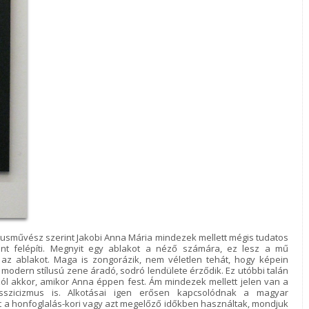
afikusművész szerint Jakobi Anna Mária mindezek mellett mégis tudatos
ént felépíti. Megnyit egy ablakot a néző számára, ez lesz a mű
 az ablakot. Maga is zongorázik, nem véletlen tehát, hogy képein
odern stílusú zene áradó, sodró lendülete érződik. Ez utóbbi talán
zól akkor, amikor Anna éppen fest. Ám mindezek mellett jelen van a
asszicizmus is. Alkotásai igen erősen kapcsolódnak a magyar
t a honfoglalás-kori vagy azt megelőző időkben használtak, mondjuk