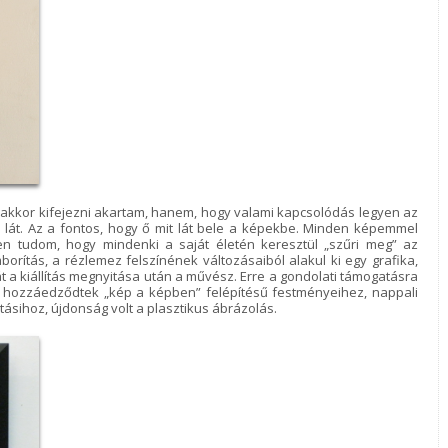
 akkor kifejezni akartam, hanem, hogy valami kapcsolódás legyen az
n lát. Az a fontos, hogy ő mit lát bele a képekbe. Minden képemmel
en tudom, hogy mindenki a saját életén keresztül „szűri meg” az
rítás, a rézlemez felszínének változásaiból alakul ki egy grafika,
 a kiállítás megnyitása után a művész. Erre a gondolati támogatásra
k hozzáedződtek „kép a képben” felépítésű festményeihez, nappali
ásihoz, újdonság volt a plasztikus ábrázolás.