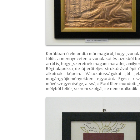
Korábban ő elmondta már magáról, hogy „vonalak
fölött a mennyezeten a vonalakat és azokból bo
arról is, hogy „szeretnék magam maradni, amilyen 
Régi alapokra, de új erőteljes struktúrával épít
alkotnak képein. Változatosságukat jól je
magángyűjteményekben egyaránt. Egész esz
művészegyénisége, a svájci Paul Klee mondott: „
mélyből feltör, se nem szolgál, se nem uralkodik - 