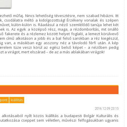
ezhető műfaj. Nincs lehetőség tévesztésre, nem szabad hibázni. Itt
juk, csodálatra méltó a kidolgozottság! Érzékeny vonalak és szépen
et, külön-külön is. Ráadásul a néző szemlélődő tanúja lehet két
k is. Az egyik a középső rész, maga, a rézdomborítás, mit önálló
ő fakerete és a rézlemez között helyet foglaló, a lemezt körülvevő
lem című alkotáson a jobb és a bal felső sarokban a réz kiegészül,
rág van, a másikban egy asszony néz a távolodó férfi után. A kép
erelem tüze veszi körül az egész belső képet – a nézőben pedig
azt a virágot, mert elszárad – de az a más ablakában virágzik!
zpont
kiállítás
2016.12.09 23:15
lkotásaiból nyílt közös kiállítás a budapesti Bolgár Kulturális és
mutatkozása cseppet sem véletlen, művészi felfogásukban ugyanis