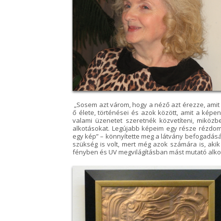
„Sosem azt várom, hogy a néző azt érezze, amit
ő élete, történései és azok között, amit a képe
valami üzenetet szeretnék közvetíteni, miközb
alkotásokat. Legújabb képeim egy része rézdombo
egy kép” – könnyítette meg a látvány befogadását
szükség is volt, mert még azok számára is, aki
fényben és UV megvilágításban mást mutató alkot