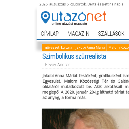
2026. augusztus 6. csütörtök, Berta és Bettina napja
CÍMLAP
MAGAZIN
SZÁLLÁSOK
művészet, kultúra
Jakobi Anna Mária
Malom Közös
Szimbolikus szürrealista
Révay András
Jakobi Anna Máriát festőként, grafikusként i
Egyesület, Malom Közösségi Tér és Galéria
oldaláról mutatkozott be. Akik alkotásait
meglepő. A 2020. január 20-ig látható tárlat
az anyag, a forma más.