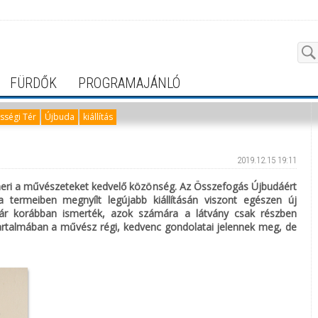
FÜRDŐK
PROGRAMAJÁNLÓ
ségi Tér
Újbuda
kiállítás
2019.12.15 19:11
smeri a művészeteket kedvelő közönség. Az Összefogás Újbudáért
 termeiben megnyílt legújabb kiállításán viszont egészen új
 már korábban ismerték, azok számára a látvány csak részben
 tartalmában a művész régi, kedvenc gondolatai jelennek meg, de