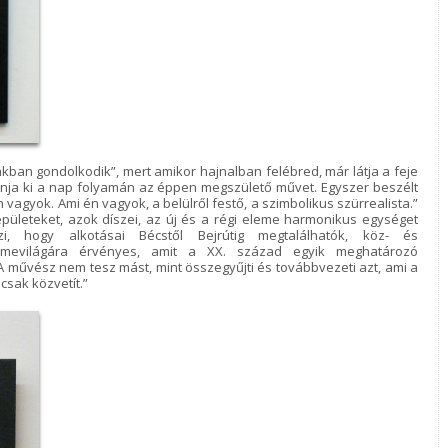
ban gondolkodik”, mert amikor hajnalban felébred, már látja a feje
nja ki a nap folyamán az éppen megszülető művet. Egyszer beszélt
vagyok. Ami én vagyok, a belülről festő, a szimbolikus szürrealista.”
 épületeket, azok díszei, az új és a régi eleme harmonikus egységet
lzi, hogy alkotásai Bécstől Bejrútig megtalálhatók, köz- és
mevilágára érvényes, amit a XX. század egyik meghatározó
A művész nem tesz mást, mint összegyűjti és továbbvezeti azt, ami a
csak közvetít.”