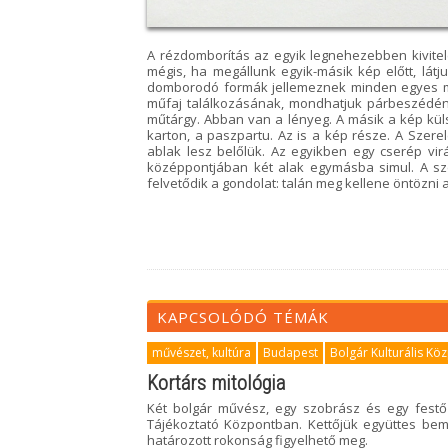
A rézdomborítás az egyik legnehezebben kivitel
mégis, ha megállunk egyik-másik kép előtt, lát
domborodó formák jellemeznek minden egyes műv
műfaj találkozásának, mondhatjuk párbeszédéne
műtárgy. Abban van a lényeg. A másik a kép küls
karton, a paszpartu. Az is a kép része. A Szere
ablak lesz belőlük. Az egyikben egy cserép vi
középpontjában két alak egymásba simul. A sz
felvetődik a gondolat: talán meg kellene öntözni 
KAPCSOLÓDÓ TÉMÁK
művészet, kultúra
Budapest
Bolgár Kulturális Kö
Kortárs mitológia
Két bolgár művész, egy szobrász és egy festő a
Tájékoztató Központban. Kettőjük együttes be
határozott rokonság figyelhető meg.