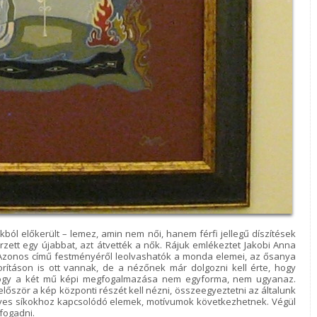
okból előkerült – lemez, amin nem női, hanem férfi jellegű díszítések
rzett egy újabbat, azt átvették a nők. Rájuk emlékeztet Jakobi Anna
 Azonos című festményéről leolvashatók a monda elemei, az ősanya
ításon is ott vannak, de a nézőnek már dolgozni kell érte, hogy
 hogy a két mű képi megfogalmazása nem egyforma, nem ugyanaz.
lőször a kép központi részét kell nézni, összeegyeztetni az általunk
 egyes síkokhoz kapcsolódó elemek, motívumok következhetnek. Végül
fogadni.