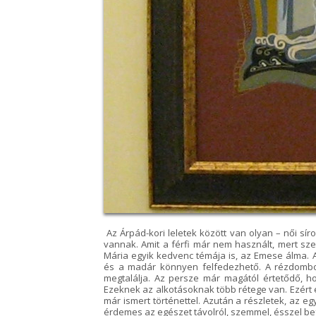
Az Árpád-kori leletek között van olyan – női sír
vannak. Amit a férfi már nem használt, mert sze
Mária egyik kedvenc témája is, az Emese álma.
és a madár könnyen felfedezhető. A rézdombor
megtalálja. Az persze már magától értetődő,
Ezeknek az alkotásoknak több rétege van. Ezért e
már ismert történettel. Azután a részletek, az
érdemes az egészet távolról, szemmel, ésszel be