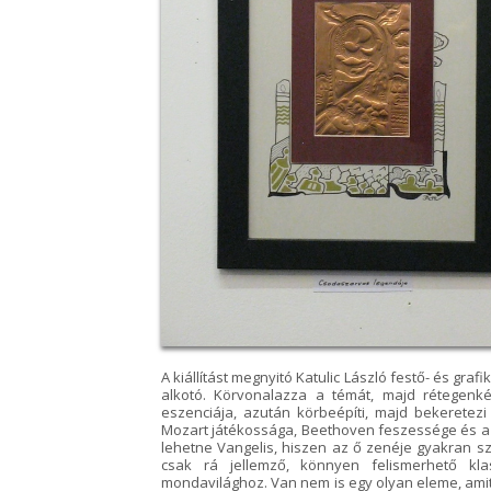
A kiállítást megnyitó Katulic László festő- és gr
alkotó. Körvonalazza a témát, majd rétegenk
eszenciája, azután körbeépíti, majd bekeretezi
Mozart játékossága, Beethoven feszessége és a m
lehetne Vangelis, hiszen az ő zenéje gyakran s
csak rá jellemző, könnyen felismerhető kl
mondavilághoz. Van nem is egy olyan eleme, ami