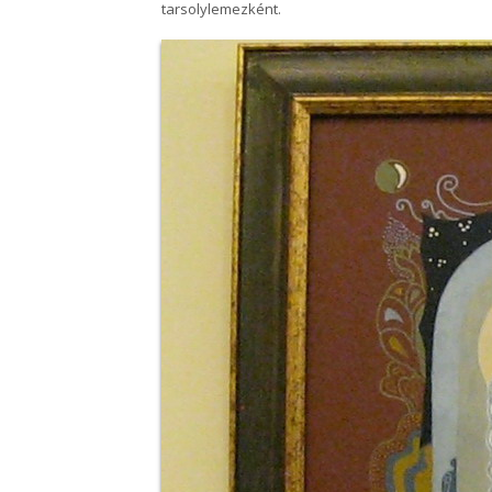
tarsolylemezként.