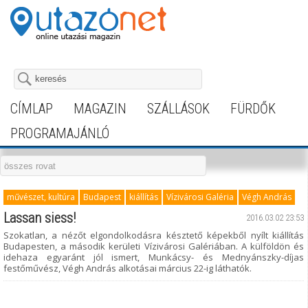
CÍMLAP
MAGAZIN
SZÁLLÁSOK
FÜRDŐK
PROGRAMAJÁNLÓ
művészet, kultúra
Budapest
kiállítás
Vízivárosi Galéria
Végh András
Lassan siess!
2016.03.02 23:53
Szokatlan, a nézőt elgondolkodásra késztető képekből nyílt kiállítás
Budapesten, a második kerületi Vízivárosi Galériában. A külföldön és
idehaza egyaránt jól ismert, Munkácsy- és Mednyánszky-díjas
festőművész, Végh András alkotásai március 22-ig láthatók.