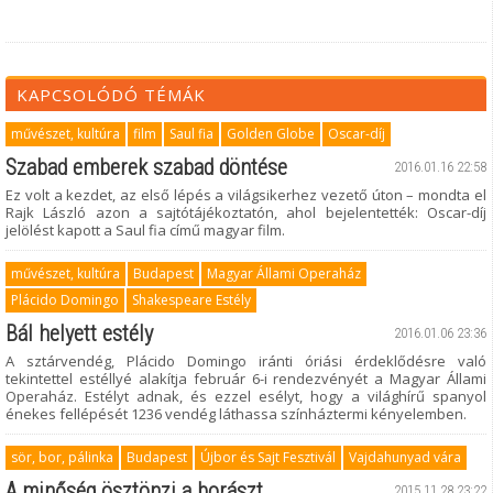
KAPCSOLÓDÓ TÉMÁK
művészet, kultúra
film
Saul fia
Golden Globe
Oscar-díj
Szabad emberek szabad döntése
2016.01.16 22:58
Ez volt a kezdet, az első lépés a világsikerhez vezető úton – mondta el
Rajk László azon a sajtótájékoztatón, ahol bejelentették: Oscar-díj
jelölést kapott a Saul fia című magyar film.
művészet, kultúra
Budapest
Magyar Állami Operaház
Plácido Domingo
Shakespeare Estély
Bál helyett estély
2016.01.06 23:36
A sztárvendég, Plácido Domingo iránti óriási érdeklődésre való
tekintettel estéllyé alakítja február 6-i rendezvényét a Magyar Állami
Operaház. Estélyt adnak, és ezzel esélyt, hogy a világhírű spanyol
énekes fellépését 1236 vendég láthassa színháztermi kényelemben.
sör, bor, pálinka
Budapest
Újbor és Sajt Fesztivál
Vajdahunyad vára
A minőség ösztönzi a borászt
2015.11.28 23:22