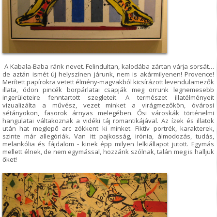
A Kabala-Baba ránk nevet. Felindultan, kalodába zártan várja sorsát…
de aztán ismét új helyszínen járunk, nem is akármilyenen! Provence!
Merített papírokra vetett élmény-magvakból kicsírázott levendulamezők
illata, ódon pincék borpárlatai csapják meg orrunk legnemesebb
ingerületeire fenntartott szegleteit. A természet illatélményeit
vizualizálta a művész, vezet minket a virágmezőkön, óvárosi
sétányokon, fasorok árnyas melegében. Ősi városkák történelmi
hangulatai váltakoznak a vidéki táj romantikájával. Az ízek és illatok
után hat meglepő arc zökkent ki minket. Fiktív portrék, karakterek,
szinte már allegóriák. Van itt pajkosság, irónia, álmodozás, tudás,
melankólia és fájdalom - kinek épp milyen lelkiállapot jutott. Egymás
mellett élnek, de nem egymással, hozzánk szólnak, talán meg is halljuk
őket!