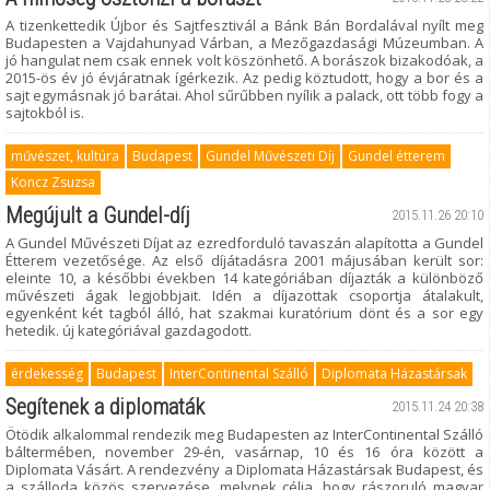
A tizenkettedik Újbor és Sajtfesztivál a Bánk Bán Bordalával nyílt meg
Budapesten a Vajdahunyad Várban, a Mezőgazdasági Múzeumban. A
jó hangulat nem csak ennek volt köszönhető. A borászok bizakodóak, a
2015-ös év jó évjáratnak ígérkezik. Az pedig köztudott, hogy a bor és a
sajt egymásnak jó barátai. Ahol sűrűbben nyílik a palack, ott több fogy a
sajtokból is.
művészet, kultúra
Budapest
Gundel Művészeti Díj
Gundel étterem
Koncz Zsuzsa
Megújult a Gundel-díj
2015.11.26 20:10
A Gundel Művészeti Díjat az ezredforduló tavaszán alapította a Gundel
Étterem vezetősége. Az első díjátadásra 2001 májusában került sor:
eleinte 10, a későbbi években 14 kategóriában díjazták a különböző
művészeti ágak legjobbjait. Idén a díjazottak csoportja átalakult,
egyenként két tagból álló, hat szakmai kuratórium dönt és a sor egy
hetedik. új kategóriával gazdagodott.
érdekesség
Budapest
InterContinental Szálló
Diplomata Házastársak
Segítenek a diplomaták
2015.11.24 20:38
Ötödik alkalommal rendezik meg Budapesten az InterContinental Szálló
báltermében, november 29-én, vasárnap, 10 és 16 óra között a
Diplomata Vásárt. A rendezvény a Diplomata Házastársak Budapest, és
a szálloda közös szervezése, melynek célja, hogy rászoruló magyar