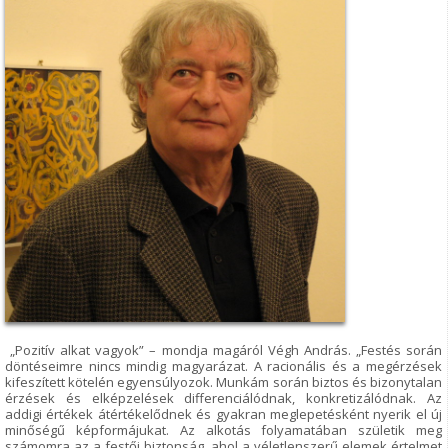
„Pozitív alkat vagyok” – mondja magáról Végh András. „Festés során
döntéseimre nincs mindig magyarázat. A racionális és a megérzések
kifeszített kötelén egyensúlyozok. Munkám során biztos és bizonytalan
érzések és elképzelések differenciálódnak, konkretizálódnak. Az
addigi értékek átértékelődnek és gyakran meglepetésként nyerik el új
minőségű képformájukat. Az alkotás folyamatában születik meg
számomra az a festői biztonság, ahol a véletlenszerű elemek értelmet