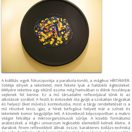
A kiállítás egyik fókuszpontja a parabola-tondó, a mágikus HÍRTÁNYÉR.
Sötétje elnyeli a tekintetet, mint fekete lyuk a haldokló égitesteket.
Mélyére tekintve egy eltűnő eszme még hamvában is élénk foszlányai
sejlenek fel benne. Ez a mű társadalmi reflexiójával tűnik ki az
alkotások sorából. A festő, ki évtizedek óta gyűjti a szokatlan tárgyakat
és helyezi őket művészi kontextusba, most a tárgy rendeltetését is a
mű részévé teszi, igaz, a hírek befogása helyett már a színek és
tekintetek komor begyűjtője lett. A következő képcsoportban a makro
világot felváltja a mikroorganizmusok sűrűje. A kisebb formátumú
arabeszkek a Végh-i univerzum legkisebb elemeiből kelnek életre. A
darabok finom reflexiókból állnak össze, karakteres kollázs-technika