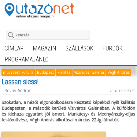
CÍMLAP
MAGAZIN
SZÁLLÁSOK
FÜRDŐK
PROGRAMAJÁNLÓ
művészet, kultúra
Budapest
kiállítás
Vízivárosi Galéria
Végh András
Lassan siess!
Révay András
2016.03.02 23:53
Szokatlan, a nézőt elgondolkodásra késztető képekből nyílt kiállítás
Budapesten, a második kerületi Vízivárosi Galériában. A külföldön
és idehaza egyaránt jól ismert, Munkácsy- és Mednyánszky-díjas
festőművész, Végh András alkotásai március 22-ig láthatók.