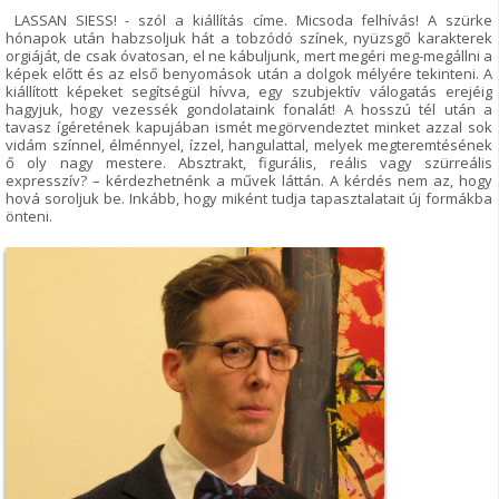
LASSAN SIESS! - szól a kiállítás címe. Micsoda felhívás! A szürke
hónapok után habzsoljuk hát a tobzódó színek, nyüzsgő karakterek
orgiáját, de csak óvatosan, el ne kábuljunk, mert megéri meg-megállni a
képek előtt és az első benyomások után a dolgok mélyére tekinteni. A
kiállított képeket segítségül hívva, egy szubjektív válogatás erejéig
hagyjuk, hogy vezessék gondolataink fonalát! A hosszú tél után a
tavasz ígéretének kapujában ismét megörvendeztet minket azzal sok
vidám színnel, élménnyel, ízzel, hangulattal, melyek megteremtésének
ő oly nagy mestere. Absztrakt, figurális, reális vagy szürreális
expresszív? – kérdezhetnénk a művek láttán. A kérdés nem az, hogy
hová soroljuk be. Inkább, hogy miként tudja tapasztalatait új formákba
önteni.