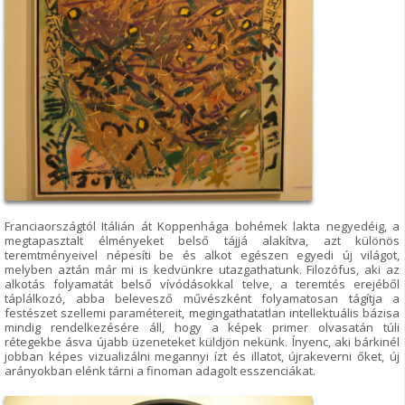
Franciaországtól Itálián át Koppenhága bohémek lakta negyedéig, a
megtapasztalt élményeket belső tájjá alakítva, azt különös
teremtményeivel népesíti be és alkot egészen egyedi új világot,
melyben aztán már mi is kedvünkre utazgathatunk. Filozófus, aki az
alkotás folyamatát belső vívódásokkal telve, a teremtés erejéből
táplálkozó, abba belevesző művészként folyamatosan tágítja a
festészet szellemi paramétereit, megingathatatlan intellektuális bázisa
mindig rendelkezésére áll, hogy a képek primer olvasatán túli
rétegekbe ásva újabb üzeneteket küldjön nekünk. Ínyenc, aki bárkinél
jobban képes vizualizálni megannyi ízt és illatot, újrakeverni őket, új
arányokban elénk tárni a finoman adagolt esszenciákat.