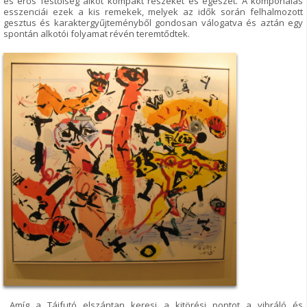
és erős festőiség alkot kompakt részeket és egészet. A komponálás
esszenciái ezek a kis remekek, melyek az idők során felhalmozott
gesztus és karaktergyűjteményből gondosan válogatva és aztán egy
spontán alkotói folyamat révén teremtődtek.
Amíg a Tájfutó elszántan keresi a kitörési pontot a vibráló és