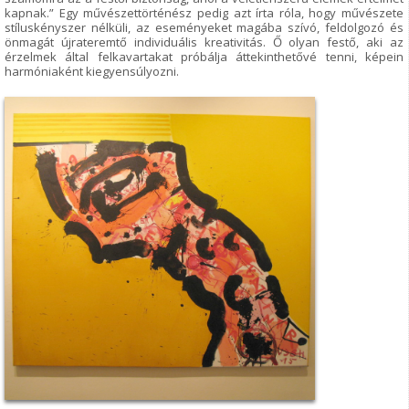
kapnak.” Egy művészettörténész pedig azt írta róla, hogy művészete
stíluskényszer nélküli, az eseményeket magába szívó, feldolgozó és
önmagát újrateremtő individuális kreativitás. Ő olyan festő, aki az
érzelmek által felkavartakat próbálja áttekinthetővé tenni, képein
harmóniaként kiegyensúlyozni.