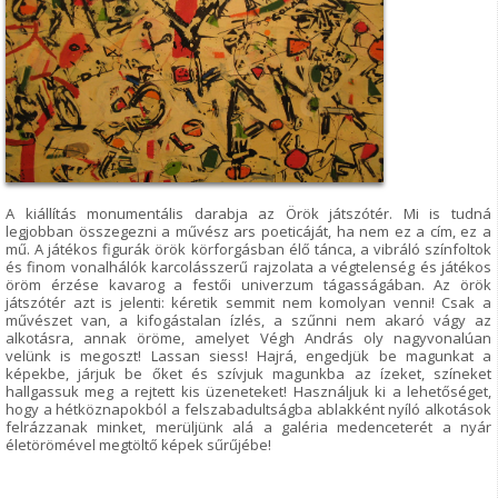
A kiállítás monumentális darabja az Örök játszótér. Mi is tudná
legjobban összegezni a művész ars poeticáját, ha nem ez a cím, ez a
mű. A játékos figurák örök körforgásban élő tánca, a vibráló színfoltok
és finom vonalhálók karcolásszerű rajzolata a végtelenség és játékos
öröm érzése kavarog a festői univerzum tágasságában. Az örök
játszótér azt is jelenti: kéretik semmit nem komolyan venni! Csak a
művészet van, a kifogástalan ízlés, a szűnni nem akaró vágy az
alkotásra, annak öröme, amelyet Végh András oly nagyvonalúan
velünk is megoszt! Lassan siess! Hajrá, engedjük be magunkat a
képekbe, járjuk be őket és szívjuk magunkba az ízeket, színeket
hallgassuk meg a rejtett kis üzeneteket! Használjuk ki a lehetőséget,
hogy a hétköznapokból a felszabadultságba ablakként nyíló alkotások
felrázzanak minket, merüljünk alá a galéria medenceterét a nyár
életörömével megtöltő képek sűrűjébe!