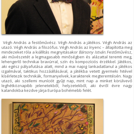
Végh András a festőművész. Végh András a játékos. Végh András az
utazó. Végh András a filozófus. Végh András az ínyenc – állapította meg
mindezeket róla a kiállítás megnyitásakor
Bársony István.
Festőművész,
aki művészetét a legmagasabb minőségben és alázattal teremti meg,
lehengerlő technikai bravúrral, szín és kompozíciós érzékkel. Játékos,
aki egész pályafutása alatt, mind a mai napig lankadatlanul a játékos
izgalmával, taktikus hozzáállásával, a játékba vetett gyermeki hitével
kísérletezik technikák, formanyelvek, karakterek megteremtésén. Nagy
utazó, aki szellemi muníciót gyűjt nap, mint nap a minket körülvevő
leghétköznapibb jelenetekből, helyzetekből, aki évről évre nagy
kalandokba kezdve járja Európa bohémebb felét.