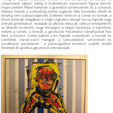
színpompás tájban, addig a Szabadesés meseszerű figurái táncoló
virgoncokként fittyet hánynak a gravitáció törvényeinek és a zuhanás
félelme helyett a szabadság öröme sugárzik. Mily beszédes címek! Itt
tényleg nem szabad kapkodni. Érdemes elveszni a színek és formák, a
finom textúrák világában! A Végh-i égbolton lebegő furcsa figurák vagy
a festői gondolatsor, mutatják az alkotás ritmusát, változó lendületét és
az állandó törekvést, hogy létrejöjjön a végső harmónia. A harmónia,
melyet a színek, a formák a gesztusok folyamatos irányításával hoz
létre a művész. Szinte hallani a kis figurák csiripelését, a formák és
színfoltok rianás-szerű hangjait a színszilánkok sercenését és
vonalhúrok pendülését… a puhaságukkal érintésre csábító érzéki
felületek és grafikus gesztusok interakcióját.