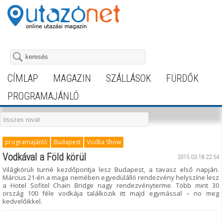
CÍMLAP
MAGAZIN
SZÁLLÁSOK
FÜRDŐK
PROGRAMAJÁNLÓ
programajánló
Budapest
Vodka Show
Vodkával a Föld körül
2015.03.18 22:54
Világkörüli turné kezdőpontja lesz Budapest, a tavasz első napján.
Március 21-én a maga nemében egyedülálló rendezvény helyszíne lesz
a Hotel Sofitel Chain Bridge nagy rendezvényterme. Több mint 30
ország 100 féle vodkája találkozik itt majd egymással – no meg
kedvelőikkel.