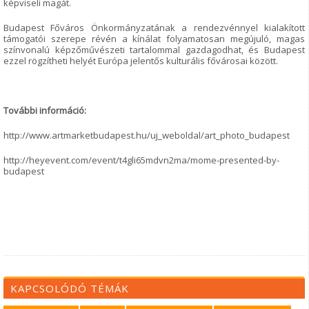
képviseli magát.
Budapest Főváros Önkormányzatának a rendezvénnyel kialakított
támogatói szerepe révén a kínálat folyamatosan megújuló, magas
színvonalú képzőművészeti tartalommal gazdagodhat, és Budapest
ezzel rögzítheti helyét Európa jelentős kulturális fővárosai között.
További információ:
http://www.artmarketbudapest.hu/uj_weboldal/art_photo_budapest
http://heyevent.com/event/t4gli65mdvn2ma/mome-presented-by-
budapest
KAPCSOLÓDÓ TÉMÁK