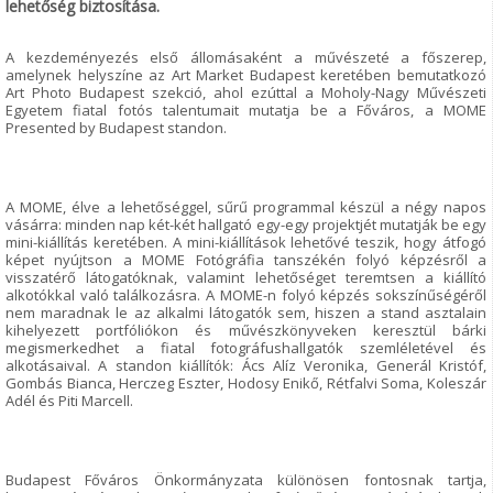
lehetőség biztosítása.
A kezdeményezés első állomásaként a művészeté a főszerep,
amelynek helyszíne az Art Market Budapest keretében bemutatkozó
Art Photo Budapest szekció, ahol ezúttal a Moholy-Nagy Művészeti
Egyetem fiatal fotós talentumait mutatja be a Főváros, a MOME
Presented by Budapest standon.
A MOME, élve a lehetőséggel, sűrű programmal készül a négy napos
vásárra: minden nap két-két hallgató egy-egy projektjét mutatják be egy
mini-kiállítás keretében. A mini-kiállítások lehetővé teszik, hogy átfogó
képet nyújtson a MOME Fotógráfia tanszékén folyó képzésről a
visszatérő látogatóknak, valamint lehetőséget teremtsen a kiállító
alkotókkal való találkozásra. A MOME-n folyó képzés sokszínűségéről
nem maradnak le az alkalmi látogatók sem, hiszen a stand asztalain
kihelyezett portfóliókon és művészkönyveken keresztül bárki
megismerkedhet a fiatal fotográfushallgatók szemléletével és
alkotásaival. A standon kiállítók: Ács Alíz Veronika, Generál Kristóf,
Gombás Bianca, Herczeg Eszter, Hodosy Enikő, Rétfalvi Soma, Koleszár
Adél és Piti Marcell.
Budapest Főváros Önkormányzata különösen fontosnak tartja,