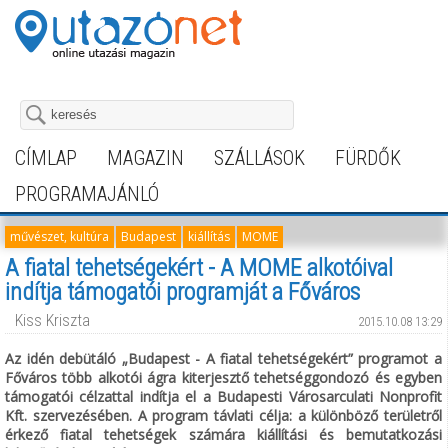
CÍMLAP
MAGAZIN
SZÁLLÁSOK
FÜRDŐK
PROGRAMAJÁNLÓ
művészet, kultúra
Budapest
kiállítás
MOME
A fiatal tehetségekért - A MOME alkotóival
indítja támogatói programját a Főváros
Kiss Kriszta
2015.10.08 13:29
Az idén debütáló „Budapest - A fiatal tehetségekért” programot a
Főváros több alkotói ágra kiterjesztő tehetséggondozó és egyben
támogatói célzattal indítja el a Budapesti Városarculati Nonprofit
Kft. szervezésében. A program távlati célja: a különböző területről
érkező fiatal tehetségek számára kiállítási és bemutatkozási