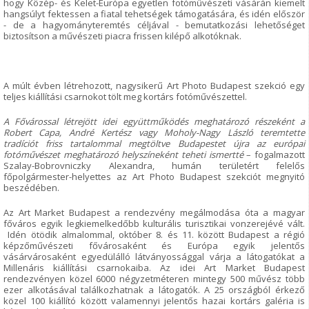
hogy Közép- és Kelet-Európa egyetlen fotóművészeti vásárán kiemelt
hangsúlyt fektessen a fiatal tehetségek támogatására, és idén először
- de a hagyományteremtés céljával - bemutatkozási lehetőséget
biztosítson a művészeti piacra frissen kilépő alkotóknak.
A múlt évben létrehozott, nagysikerű Art Photo Budapest szekció egy
teljes kiállítási csarnokot tölt meg kortárs fotóművészettel.
A
Fővárossal létrejött idei együttműködés meghatározó részeként a
Robert Capa, André Kertész vagy Moholy-Nagy László teremtette
tradíciót friss tartalommal megtöltve Budapestet újra az európai
fotóművészet meghatározó helyszíneként teheti ismertté
– fogalmazott
Szalay-Bobrovniczky Alexandra, humán területért felelős
főpolgármester-helyettes az Art Photo Budapest szekciót megnyitó
beszédében.
Az Art Market Budapest a rendezvény megálmodása óta a magyar
főváros egyik legkiemelkedőbb kulturális turisztikai vonzerejévé vált.
Idén ötödik almalommal, október 8. és 11. között Budapest a régió
képzőművészeti fővárosaként és Európa egyik jelentős
vásárvárosaként egyedülálló látványossággal várja a látogatókat a
Millenáris kiállítási csarnokaiba. Az idei Art Market Budapest
rendezvényen közel 6000 négyzetméteren mintegy 500 művész több
ezer alkotásával találkozhatnak a látogatók. A 25 országból érkező
közel 100 kiállító között valamennyi jelentős hazai kortárs galéria is