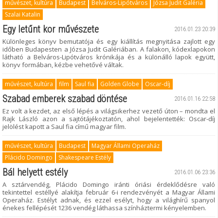
művészet, kultúra
Budapest
Belváros-Lipótváros
Józsa Judit Galéria
Szalai Katalin
Egy letűnt kor művészete
2016.01.23 20:39
Különleges könyv bemutatója és egy kiállítás megnyitása zajlott egy
időben Budapesten a Józsa Judit Galériában. A falakon, kódexlapokon
látható a Belváros-Lipótváros krónikája és a különálló lapok együtt,
könyv formában, kézbe vehetővé váltak.
művészet, kultúra
film
Saul fia
Golden Globe
Oscar-díj
Szabad emberek szabad döntése
2016.01.16 22:58
Ez volt a kezdet, az első lépés a világsikerhez vezető úton – mondta el
Rajk László azon a sajtótájékoztatón, ahol bejelentették: Oscar-díj
jelölést kapott a Saul fia című magyar film.
művészet, kultúra
Budapest
Magyar Állami Operaház
Plácido Domingo
Shakespeare Estély
Bál helyett estély
2016.01.06 23:36
A sztárvendég, Plácido Domingo iránti óriási érdeklődésre való
tekintettel estéllyé alakítja február 6-i rendezvényét a Magyar Állami
Operaház. Estélyt adnak, és ezzel esélyt, hogy a világhírű spanyol
énekes fellépését 1236 vendég láthassa színháztermi kényelemben.