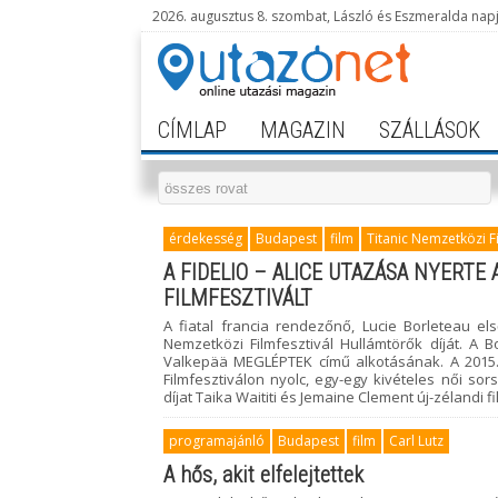
2026. augusztus 8. szombat, László és Eszmeralda nap
CÍMLAP
MAGAZIN
SZÁLLÁSOK
érdekesség
Budapest
film
Titanic Nemzetközi Fi
A FIDELIO – ALICE UTAZÁSA NYERTE 
FILMFESZTIVÁLT
A fiatal francia rendezőnő, Lucie Borleteau el
Nemzetközi Filmfesztivál Hullámtörők díját. A Bo
Valkepää MEGLÉPTEK című alkotásának. A 2015. á
Filmfesztiválon nyolc, egy-egy kivételes női sor
díjat Taika Waititi és Jemaine Clement új-zélandi
programajánló
Budapest
film
Carl Lutz
A hős, akit elfelejtettek