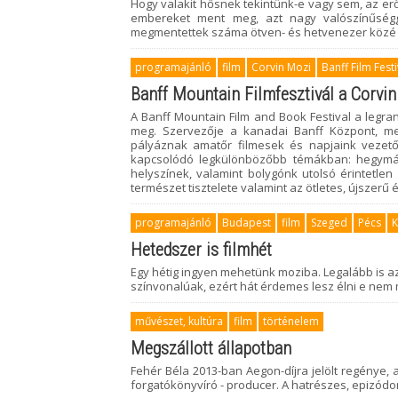
Hogy valakit hősnek tekintünk-e vagy sem, az erő
embereket ment meg, azt nagy valószínűségg
megmentettek száma ötven- és hetvenezer közé
programajánló
film
Corvin Mozi
Banff Film Festi
Banff Mountain Filmfesztivál a Corvi
A Banff Mountain Film and Book Festival a legra
meg. Szervezője a kanadai Banff Központ, mel
pályáznak amatőr filmesek és napjaink vezető 
kapcsolódó legkülönbözőbb témákban: hegymás
helyszínek, valamint bolygónk utolsó érintetlen
természet tisztelete valamint az ötletes, újszerű
programajánló
Budapest
film
Szeged
Pécs
K
Hetedszer is filmhét
Egy hétig ingyen mehetünk moziba. Legalább is az
színvonalúak, ezért hát érdemes lesz élni e nem
művészet, kultúra
film
történelem
Megszállott állapotban
Fehér Béla 2013-ban Aegon-díjra jelölt regénye, 
forgatókönyvíró - producer. A hatrészes, epizódo