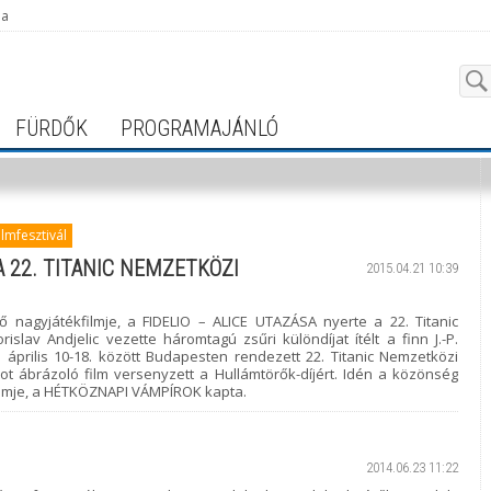
ja
FÜRDŐK
PROGRAMAJÁNLÓ
lmfesztivál
A 22. TITANIC NEMZETKÖZI
2015.04.21 10:39
ső nagyjátékfilmje, a FIDELIO – ALICE UTAZÁSA nyerte a 22. Titanic
rislav Andjelic vezette háromtagú zsűri különdíjat ítélt a finn J.-P.
prilis 10-18. között Budapesten rendezett 22. Titanic Nemzetközi
sot ábrázoló film versenyzett a Hullámtörők-díjért. Idén a közönség
 filmje, a HÉTKÖZNAPI VÁMPÍROK kapta.
2014.06.23 11:22