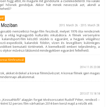
sen függ attól, mi magunk mit gondolunk a cselekedetéről. Ha valaki
el hősnek gondoljuk. Akkor hát minek nevezzük azt, akinél a
 tehető?
val
n Moziban
2015. March 26. - 2015. March 28.
ngosabb nemzetközi hegyi-film fesztivál, melyet 1976 óta rendeznek
y a világ legnagyobb kulturális inkubátora. A filmek versenyére
kalandsport-film készítő stúdiói is egyaránt, a hegyek világához
zó-expedíciók, kalandok földön, vízen és levegőben; különleges
 vidékeit bemutató történetek. A kiemelkedő emberi teljesítmény, a
 és olykor művészi látásmód mindegyikben egyaránt fellelhető.
oreai filmfesztivál
2014.11.05 23:08
ok, akiket érdekel a koreai filmművészet. A koreai filmek igen magas
 mindennapi alkalommal.
2013.07.15 18:18
a „Kossuthkifli” alapján forgat tévésorozatot Rudolf Péter, rendező –
nként 52 perces film várhatóan 2014-ben kerül majd a nézők elé.