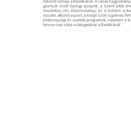
Adventi Ünnep a Bazilikánál. A vásár hagyomány
gyertyát Snell György püspök, a Szent Jobb ő
november 29-i ősbemutatója, és a Diótörő a Baz
vizuális alkotócsoport, a Kiégő izzók izgalmas f
jótékonysági és családi programok, valamint a k
lencse nap várja a látogatókat a Bazilikánál.