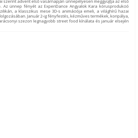
ai szerint advent első vasárnapján ünnepélyesen meggyújtja az első
re. Az ünnep fényét az ExperiDance Angyalok Kara kórusprodukció
ilikán, a klasszikus mese 3D-s animációja emeli, a világhírű hazai
eldolgozásában. Január 2-ig fényfestés, kézműves termékek, koripálya,
arácsonyi szezon legnagyobb street food kínálata és január elsején