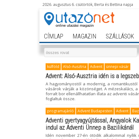
2026. augusztus 6. csütörtök, Berta és Bettina napja
CÍMLAP
MAGAZIN
SZÁLLÁSOK
külföld
Alsó-Ausztria
Advent
ünnepi vásár
Advent: Alsó-Ausztria idén is a legsze
A hagyományostól a modernig, a romantikustól 
vásárok várják a közönséget. A mézeskalács, a 
forralt bor ellenállhatatlan illata az adventi vá
foglaltuk össze.
programajánló
Advent Budapesten
Advent
Bazi
Adventi gyertyagyújtással, Angyalok Ka
indul az Adventi Ünnep a Bazilikánál
Idén november 27-én ötödik alkalommal nyílik 