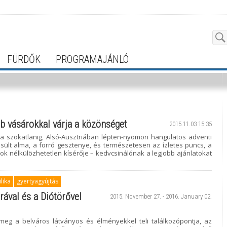
FÜRDŐK
PROGRAMAJÁNLÓ
bb vásárokkal várja a közönséget
2015.11.03 15:35
a szokatlanig, Alsó-Ausztriában lépten-nyomon hangulatos adventi
sült alma, a forró gesztenye, és természetesen az ízletes puncs, a
sárok nélkülözhetetlen kísérője – kedvcsinálónak a legjobb ajánlatokat
lika
gyertyagyújtás
rával és a Diótörővel
2015. November 27. - 2016. January 02.
meg a belváros látványos és élményekkel teli találkozópontja, az