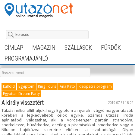
CÍMLAP
MAGAZIN
SZÁLLÁSOK
FÜRDŐK
PROGRAMAJÁNLÓ
külföld
Egyiptom
King Tours
Ana Kato
Kleopátra program
Egyptian Dream Party
A király visszatért
2019.07.31 18:22
Túlzás nélkül állíthatjuk, hogy Egyiptom a nyaralni vágyó magyar utazók
körében a legkedveltebb célok egyike. Számos utazási iroda
ajánlatából válogathat, aki a Vörös-tenger partján strandolva,
snorkelezve, búvárkodva, esetleg a piramisokkal ismerkedve vagy a
Níluson hajókázva szeretne eltölteni a szabadságát. Olyan
szállodákból sincs hiány, ahol a kisebb gyerekeket is szívesen látják,