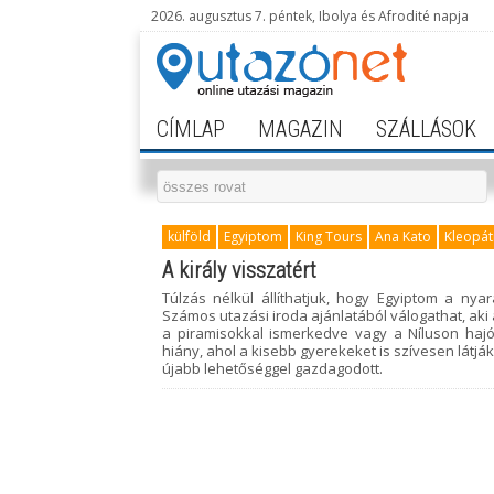
2026. augusztus 7. péntek, Ibolya és Afrodité napja
CÍMLAP
MAGAZIN
SZÁLLÁSOK
külföld
Egyiptom
King Tours
Ana Kato
Kleopá
A király visszatért
Túlzás nélkül állíthatjuk, hogy Egyiptom a ny
Számos utazási iroda ajánlatából válogathat, aki
a piramisokkal ismerkedve vagy a Níluson hajó
hiány, ahol a kisebb gyerekeket is szívesen látj
újabb lehetőséggel gazdagodott.