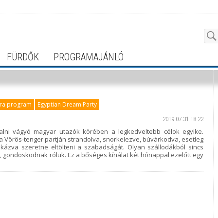
FÜRDŐK
PROGRAMAJÁNLÓ
tra program
Egyptian Dream Party
2019.07.31 18:22
aralni vágyó magyar utazók körében a legkedveltebb célok egyike.
 a Vörös-tenger partján strandolva, snorkelezve, búvárkodva, esetleg
kázva szeretne eltölteni a szabadságát. Olyan szállodákból sincs
ák, gondoskodnak róluk. Ez a bőséges kínálat két hónappal ezelőtt egy