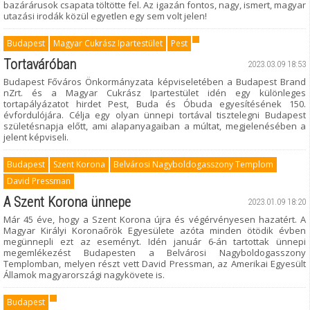
bazárárusok csapata töltötte fel. Az igazán fontos, nagy, ismert, magyar
utazási irodák közül egyetlen egy sem volt jelen!
Budapest
Magyar Cukrász Ipartestület
Pest
Tortaváróban
2023.03.09 18:53
Budapest Főváros Önkormányzata képviseletében a Budapest Brand
nZrt. és a Magyar Cukrász Ipartestület idén egy különleges
tortapályázatot hirdet Pest, Buda és Óbuda egyesítésének 150.
évfordulójára. Célja egy olyan ünnepi tortával tisztelegni Budapest
születésnapja előtt, ami alapanyagaiban a múltat, megjelenésében a
jelent képviseli.
Budapest
Szent Korona
Belvárosi Nagyboldogasszony Templom
David Pressman
A Szent Korona ünnepe
2023.01.09 18:20
Már 45 éve, hogy a Szent Korona újra és végérvényesen hazatért. A
Magyar Királyi Koronaőrök Egyesülete azóta minden ötödik évben
megünnepli ezt az eseményt. Idén január 6-án tartottak ünnepi
megemlékezést Budapesten a Belvárosi Nagyboldogasszony
Templomban, melyen részt vett David Pressman, az Amerikai Egyesült
Államok magyarországi nagykövete is.
Budapest