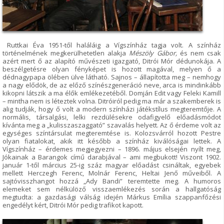
Ruttkai Éva 1951-től haláláig a Vígszínház tagja volt. A színház
történelmének megkerülhetetlen alakja
Mészöly Gábor,
és nem csak
azért mert ő az alapító művészeti igazgató, Ditrói Mór dédunokája. A
beszélgetésre olyan fényképet is hozott magával, melyen ő a
dédnagypapa ölében ülve látható. Sajnos – állapította meg – nemhogy
a nagy elődök, de az előző színészgeneráció neve, arca is mindinkább
kikopni látszik a ma élők emlékezetéből. Domján Edit vagy Feleki Kamill
– mintha nem is léteztek volna. Ditróiról pedig ma már a szakemberek is
alig tudják, hogy ő volt a modern színházi játékstílus megteremtője. A
normális, társalgási, lelki rezdülésekre odafigyelő előadásmódot
kívánta meg a „kulisszaszaggató” szavalás helyett. Az ő érdeme volt az
egységes színtársulat megteremtése is. Kolozsvárról hozott Pestre
olyan fiatalokat, akik itt később a színház kiválóságai lettek. A
Vígszínház – érdemes megjegyezni – 1896. május elsején nyílt meg,
Jókainak a Barangok című darabjával – ami megbukott! Viszont 1902.
január 1-től március 25-ig száz magyar előadást csináltak, egyebek
mellett Herczegh Ferenc, Molnár Ferenc, Heltai Jenő műveiből. A
sajtóvisszhangot hozzá „Ady Bandi” teremtette meg. A humoros
elemeket sem nélkülöző visszaemlékezés során a hallgatóság
megtudta: a gazdasági válság idején Márkus Emília szappanfőzési
engedélyt kért, Ditrói Mór pedig trafikot kapott.