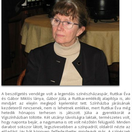
A beszélgetés vendége volt a legendás színészházaspár, Ruttkai Éva
és Gábor Miklós lánya,
Gábor Júlia,
a Ruttkai-emlékdíj alapítója is, aki
mindjárt az elején meglepő kijelentést tett. Színházba járásának
kezdeteiről nincsenek, nem is lehetnek emlékei, mert Ruttkai Éva még
hetedik hónapos terhesen is játszott. Júlia a gyerekkorát a
Vígszínházban töltötte. Két utcányi távolságra laktak, természetes volt,
hogy naponta bejár, a nagymama is ott volt nézőtéri felügyelő. Minden
darabot sokszor látott, legszívesebben a színpadról, oldalról nézte az
előadást, így hát könnyen felfedezhette: mindegyik más. A színészek