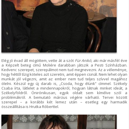
Elég jó évad áll mögöttem, vette át a szót
Für Anikó,
aki már másfél éve
a Képzelt beteg című Moliére darabban játszik a Pesti Színházban.
Kedvenc szerepet, szerepálmot nem tud megnevezni. Az a véleménye,
hogy héttől tízig köteles azt szeretni, amit éppen csinál. Nem lehet olyan
munkát jól végezni, amit az ember nem tud teljes szívvel magához
ölelni. Készül egy új darab is, „Csoda, hogy élünk” címmel. Székely
Csaba írta, látlelet a mindennapokról, hogyan látnak minket ideát, a
Székelyföldről. Önirónikusan, egyik oldalt sem kímélve szól a
problémákról. A bemutató március végére várható. Tervei között
szerepel – a korábbi két lemez után – esetleg egy harmadik
összeállítása is Hrutka Róberttel.