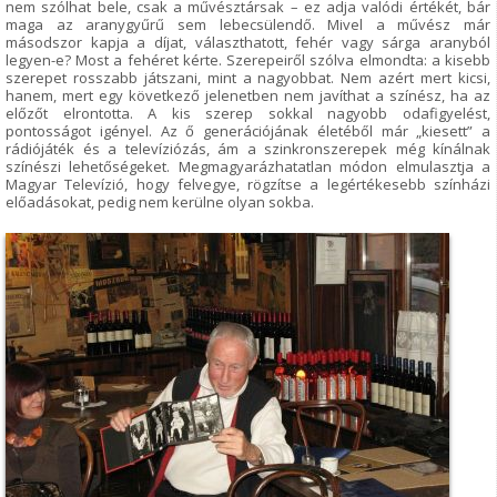
nem szólhat bele, csak a művésztársak – ez adja valódi értékét, bár
maga az aranygyűrű sem lebecsülendő. Mivel a művész már
másodszor kapja a díjat, választhatott, fehér vagy sárga aranyból
legyen-e? Most a fehéret kérte. Szerepeiről szólva elmondta: a kisebb
szerepet rosszabb játszani, mint a nagyobbat. Nem azért mert kicsi,
hanem, mert egy következő jelenetben nem javíthat a színész, ha az
előzőt elrontotta. A kis szerep sokkal nagyobb odafigyelést,
pontosságot igényel. Az ő generációjának életéből már „kiesett” a
rádiójáték és a televíziózás, ám a szinkronszerepek még kínálnak
színészi lehetőségeket. Megmagyarázhatatlan módon elmulasztja a
Magyar Televízió, hogy felvegye, rögzítse a legértékesebb színházi
előadásokat, pedig nem kerülne olyan sokba.