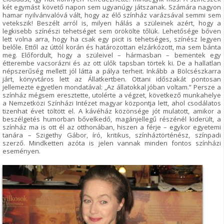
két egymást követő napon sem ugyanúgy játszanak. Számára nagyon
hamar nyilvánvalóvá vált, hogy az élő színház varázsával semmi sem
vetekszik! Beszélt arról is, milyen hálás a szüleinek azért, hogy a
legkisebb színészi tehetséget sem örökölte tőlük. Lehetősége bőven
lett volna arra, hogy ha csak egy picit is tehetséges, színész legyen
belőle. Ettől az úttól korán és határozottan elzárkózott, ma sem bánta
meg. Előfordult, hogy a szüleivel – hármasban – bementek egy
étterembe vacsorázni és az ott ülők tapsban törtek ki. De a hallatlan
népszerűség mellett jól látta a pálya terheit. Inkább a Bölcsészkarra
járt, könyvtáros lett az Állatkertben. Ottani időszakát pontosan
jellemezte egyetlen mondatával: „Az állatokkal jóban voltam.” Persze a
színház mégsem eresztette, utolérte a végzet, következő munkahelye
a Nemzetközi Színházi Intézet magyar központja lett, ahol csodálatos
tizenhat évet töltött el. A kávéház közönsége jót mulatott, amikor a
beszélgetés humorban bővelkedő, magánjellegű részénél kiderült, a
színház ma is ott él az otthonában, hiszen a férje – egykor egyetemi
tanára – Szigethy Gábor, író, kritikus, színháztörténész, színpadi
szerző. Mindketten azóta is jelen vannak minden fontos színházi
eseményen.