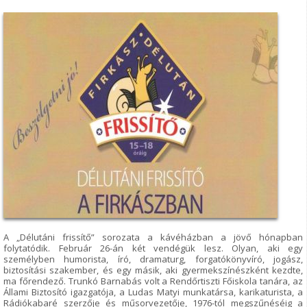
A „Délutáni frissítő” sorozata a kávéházban a jövő hónapban
folytatódik. Február 26-án két vendégük lesz. Olyan, aki egy
személyben humorista, író, dramaturg, forgatókönyvíró, jogász,
biztosítási szakember, és egy másik, aki gyermekszínészként kezdte,
ma főrendező. Trunkó Barnabás volt a Rendőrtiszti Főiskola tanára, az
Állami Biztosító igazgatója, a Ludas Matyi munkatársa, karikaturista, a
Rádiókabaré szerzője és műsorvezetője, 1976-tól megszűnéséig a