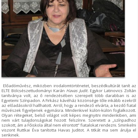
Előadóművész, miközben irodalomtörténetet, beszédkultúrát tanít az
ELTE Bölcsészettudományi Karán
Havas Judit.
Egykor Latinovics Zoltán
tanítványa volt, az ő rendezésében szerepelt több darabban is az
Egyetemi Színpadon. A Firkász kávéház közönsége tőle inkább ezekről
az előadásokról hallhatott. Arról, hogy a rendező elvárta, a kezdő fiatal
művészek figyeljenek egymásra. Mindenkivel külön-külön foglalkozott.
Olyan rétegeket, belső világot volt képes megnyitni mindenkiben, ami
nem várt tulajdonságokat hozott felszínre. Szeretett a „színpadhoz
szokott, ám a Főiskola által nem elrontott” fiatalokat rendezni. Sminkelni
viszont Ruttkai Éva tanította Havas Juditot. A titkát ma sem árulja el
senkinek.