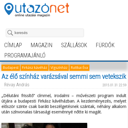
CÍMLAP
MAGAZIN
SZÁLLÁSOK
FÜRDŐK
PROGRAMAJÁNLÓ
Budapest
Firkász kávéház
Vígszínház
Ruttkai Éva
Az élő színház varázsával semmi sem vetekszik
Révay András
2015.01.31 22:59
„Délutáni frissítő” címmel, irodalmi – művészeti program indult
útjára a budapesti Firkász kávéházban. A kezdeményezés, melyet
először szinte csak baráti beszélgetésnek szántak, néhány alkalom
után színvonalas társasági eseménnyé nőtte ki magát.