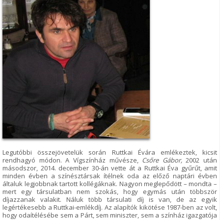
Legutóbbi összejövetelük során Ruttkai Évára emlékeztek, kicsit
rendhagyó módon. A Vígszínház művésze,
Csőre Gábor,
2002 után
másodszor, 2014. december 30-án vette át a Ruttkai Éva gyűrűt, amit
minden évben a színésztársak ítélnek oda az előző naptári évben
általuk legjobbnak tartott kollégáknak. Nagyon meglepődött – mondta –
mert egy társulatban nem szokás, hogy egymás után többször
díjazzanak valakit. Náluk több társulati díj is van, de az egyik
legértékesebb a Ruttkai-emlékdíj. Az alapítók kikötése 1987-ben az volt,
hogy odaítélésébe sem a Párt, sem miniszter, sem a színház igazgatója