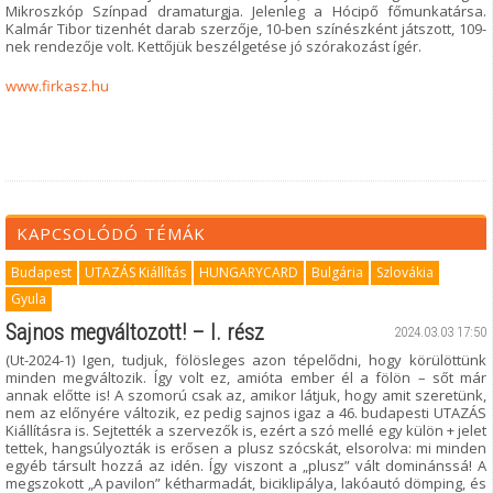
Mikroszkóp Színpad dramaturgja. Jelenleg a Hócipő főmunkatársa.
Kalmár Tibor tizenhét darab szerzője, 10-ben színészként játszott, 109-
nek rendezője volt. Kettőjük beszélgetése jó szórakozást ígér.
www.firkasz.hu
KAPCSOLÓDÓ TÉMÁK
Budapest
UTAZÁS Kiállítás
HUNGARYCARD
Bulgária
Szlovákia
Gyula
Sajnos megváltozott! – I. rész
2024.03.03 17:50
(Ut-2024-1) Igen, tudjuk, fölösleges azon tépelődni, hogy körülöttünk
minden megváltozik. Így volt ez, amióta ember él a fölön – sőt már
annak előtte is! A szomorú csak az, amikor látjuk, hogy amit szeretünk,
nem az előnyére változik, ez pedig sajnos igaz a 46. budapesti UTAZÁS
Kiállításra is. Sejtették a szervezők is, ezért a szó mellé egy külön + jelet
tettek, hangsúlyozták is erősen a plusz szócskát, elsorolva: mi minden
egyéb társult hozzá az idén. Így viszont a „plusz” vált dominánssá! A
megszokott „A pavilon” kétharmadát, biciklipálya, lakóautó dömping, és