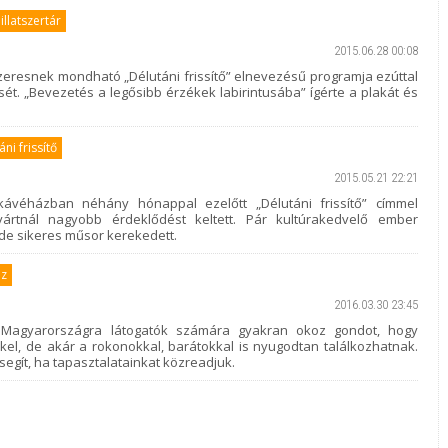
llatszertár
2015.06.28 00:08
zeresnek mondható „Délutáni frissítő” elnevezésű programja ezúttal
sét. „Bevezetés a legősibb érzékek labirintusába” ígérte a plakát és
áni frissítő
2015.05.21 22:21
kávéházban néhány hónappal ezelőtt „Délutáni frissítő” címmel
ártnál nagyobb érdeklődést keltett. Pár kultúrakedvelő ember
de sikeres műsor kerekedett.
áz
2016.03.30 23:45
l Magyarországra látogatók számára gyakran okoz gondot, hogy
kkel, de akár a rokonokkal, barátokkal is nyugodtan találkozhatnak.
segít, ha tapasztalatainkat közreadjuk.