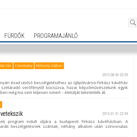
FÜRDŐK
PROGRAMAJÁNLÓ
dai Vár
Csontváry
Mészöly Gábor
2015.08.30 20:59
 nyári évad utolsó beszélgetéséhez az újlipótvárosi Firkász kávéház
 A szétáradó verőfénytől búcsúzva, hazai képzőművészetünk egyik
n még ma sem teljesen ismert – életútját tekintették át.
a
vetekszik
2015.01.31 22:59
szeti program indult útjára a budapesti Firkász kávéházban. A
aráti beszélgetésnek szántak, néhány alkalom után színvonalas