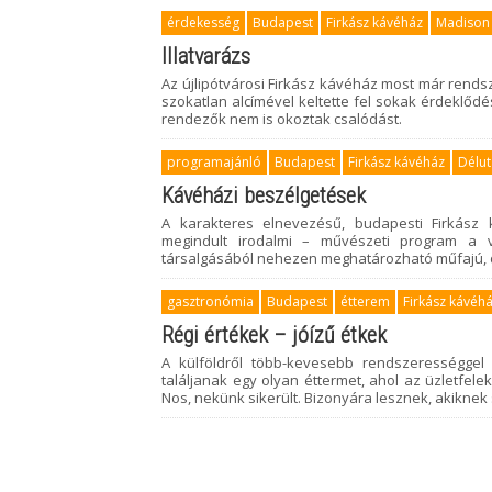
érdekesség
Budapest
Firkász kávéház
Madison i
Illatvarázs
Az újlipótvárosi Firkász kávéház most már rends
szokatlan alcímével keltette fel sokak érdeklődé
rendezők nem is okoztak csalódást.
programajánló
Budapest
Firkász kávéház
Délut
Kávéházi beszélgetések
A karakteres elnevezésű, budapesti Firkász 
megindult irodalmi – művészeti program a v
társalgásából nehezen meghatározható műfajú, 
gasztronómia
Budapest
étterem
Firkász kávéh
Régi értékek – jóízű étkek
A külföldről több-kevesebb rendszerességge
találjanak egy olyan éttermet, ahol az üzletfele
Nos, nekünk sikerült. Bizonyára lesznek, akiknek 