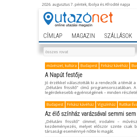
2026. augusztus 7. péntek, Ibolya és Afrodité napja
CÍMLAP
MAGAZIN
SZÁLLÁSOK
művészet, kultúra
Budapest
Firkász kávéház
Bu
A Napút festője
Jó érzékkel választották ki a rendezők a témát a
„Délutáni frissítő” című programsorozatában.
legérdekesebb egyéniségének – minden részletébe
Budapest
Firkász kávéház
Vígszínház
Ruttkai Év
Az élő színház varázsával semmi sem 
„Délutáni frissítő” címmel, irodalmi – művé
kezdeményezés, melyet először szinte csak b
társasági eseménnyé nőtte ki magát.