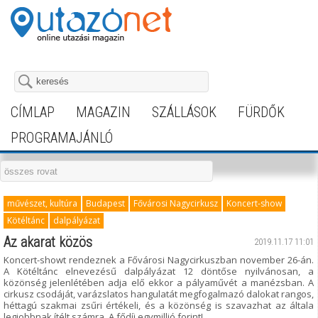
CÍMLAP
MAGAZIN
SZÁLLÁSOK
FÜRDŐK
PROGRAMAJÁNLÓ
művészet, kultúra
Budapest
Fővárosi Nagycirkusz
Koncert-show
Kötéltánc
dalpályázat
Az akarat közös
2019.11.17 11:01
Koncert-showt rendeznek a Fővárosi Nagycirkuszban november 26-án.
A Kötéltánc elnevezésű dalpályázat 12 döntőse nyilvánosan, a
közönség jelenlétében adja elő ekkor a pályaművét a manézsban. A
cirkusz csodáját, varázslatos hangulatát megfogalmazó dalokat rangos,
héttagú szakmai zsűri értékeli, és a közönség is szavazhat az általa
legjobbnak ítélt számra. A fődíj egymillió forint!