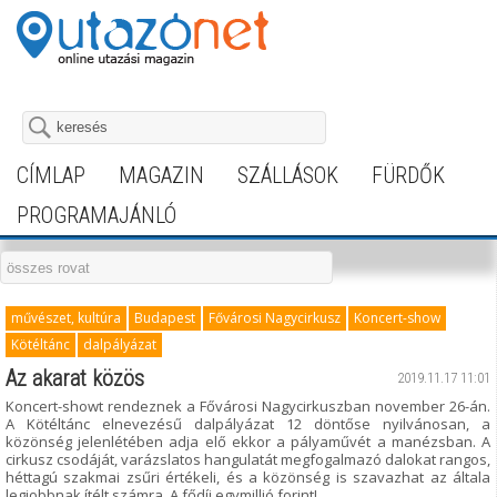
CÍMLAP
MAGAZIN
SZÁLLÁSOK
FÜRDŐK
PROGRAMAJÁNLÓ
művészet, kultúra
Budapest
Fővárosi Nagycirkusz
Koncert-show
Kötéltánc
dalpályázat
Az akarat közös
2019.11.17 11:01
Koncert-showt rendeznek a Fővárosi Nagycirkuszban november 26-án.
A Kötéltánc elnevezésű dalpályázat 12 döntőse nyilvánosan, a
közönség jelenlétében adja elő ekkor a pályaművét a manézsban. A
cirkusz csodáját, varázslatos hangulatát megfogalmazó dalokat rangos,
héttagú szakmai zsűri értékeli, és a közönség is szavazhat az általa
legjobbnak ítélt számra. A fődíj egymillió forint!