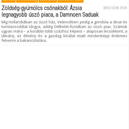
Zöldség-gyümölcs csónakból: Ázsia
2015.10.05 15:01
legnagyobb úszó piaca, a Damnoen Saduak
Míg Hollandiában az úszó ház, Velencében pedig a gondola a divat és
turistacsodálat tárgya, addig Délkelet-Ázsiában az úszó piac. Számuk
ugyan mára – a korábbi több százhoz képest – alaposan lecsökkent, a
látvány, az élmény és a gazdag kínálat miatt mindenképp érdemes
felvenni a bakancslistára.