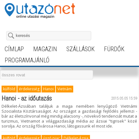
CÍMLAP
MAGAZIN
SZÁLLÁSOK
FÜRDŐK
PROGRAMAJÁNLÓ
külföld
érdekesség
Hanoi
Vietnám
Hanoi - az időutazás
2015.05.05 15:59
Délkelet-Ázsiában találjuk a maga nemében lenyűgöző Vietnámi
Szocialista Köztársaságot. Az országot a gazdasági fejlődés jellemzi -
bár az életszínvonal még mindig alacsony -, növekvő tendenciát mutat a
turizmus, Vietnamot a világgazdasági média az ázsiai "tigrisek" közé
sorolja. Az ország fővárosa Hanoi, látogassunk el most ide.
külföld
érdekesség
úszó piac
Délkelet-Ázsia