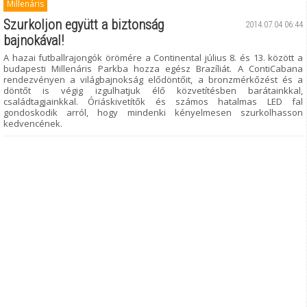
Millenáris
Szurkoljon együtt a biztonság
2014.07.04 06:44
bajnokával!
A hazai futballrajongók örömére a Continental július 8. és 13. között a
budapesti Millenáris Parkba hozza egész Brazíliát. A ContiCabana
rendezvényen a világbajnokság elődöntőit, a bronzmérkőzést és a
döntőt is végig izgulhatjuk élő közvetítésben barátainkkal,
családtagjainkkal. Óriáskivetítők és számos hatalmas LED fal
gondoskodik arról, hogy mindenki kényelmesen szurkolhasson
kedvencének.