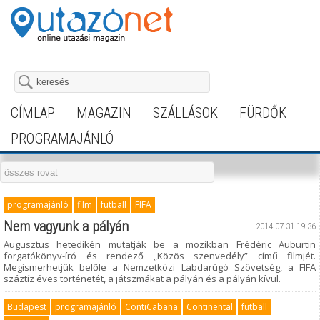
CÍMLAP
MAGAZIN
SZÁLLÁSOK
FÜRDŐK
PROGRAMAJÁNLÓ
programajánló
film
futball
FIFA
Nem vagyunk a pályán
2014.07.31 19:36
Augusztus hetedikén mutatják be a mozikban Frédéric Auburtin
forgatókönyv-író és rendező „Közös szenvedély” című filmjét.
Megismerhetjük belőle a Nemzetközi Labdarúgó Szövetség, a FIFA
száztíz éves történetét, a játszmákat a pályán és a pályán kívül.
Budapest
programajánló
ContiCabana
Continental
futball