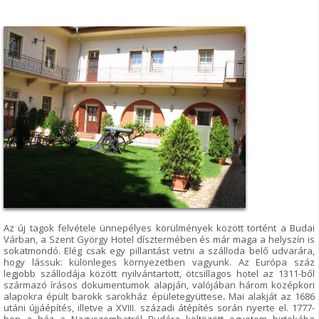
Az új tagok felvétele ünnepélyes körülmények között történt a Budai
Várban, a Szent György Hotel dísztermében és már maga a helyszín is
sokatmondó. Elég csak egy pillantást vetni a szálloda belő udvarára,
hogy lássuk: különleges környezetben vagyunk. Az Európa száz
legjobb szállodája között nyilvántartott, ötcsillagos hotel az 1311-ből
származó írásos dokumentumok alapján, valójában három középkori
alapokra épült barokk sarokház épületegyüttese
.
Mai alakját az 1686
utáni újjáépítés, illetve a XVIII. századi átépítés során nyerte el. 1777-