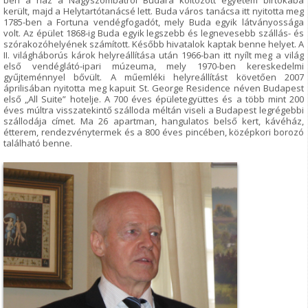
ben a ház a Nagyszombatról Budára költözött egyetem birtokába
került, majd a Helytartótanácsé lett. Buda város tanácsa itt nyitotta meg
1785-ben a Fortuna vendégfogadót, mely Buda egyik látványossága
volt. Az épület 1868-ig Buda egyik legszebb és legnevesebb szállás- és
szórakozóhelyének számított. Később hivatalok kaptak benne helyet. A
II. világháborús károk helyreállítása után 1966-ban itt nyílt meg a világ
első vendéglátó-ipari múzeuma, mely 1970-ben kereskedelmi
gyűjteménnyel bővült. A műemléki helyreállítást követően 2007
áprilisában nyitotta meg kapuit St. George Residence néven Budapest
első „All Suite” hotelje. A 700 éves épületegyüttes és a több mint 200
éves múltra visszatekintő szálloda méltán viseli a Budapest legrégebbi
szállodája címet. Ma 26 apartman, hangulatos belső kert, kávéház,
étterem, rendezvénytermek és a 800 éves pincében, középkori borozó
található benne.