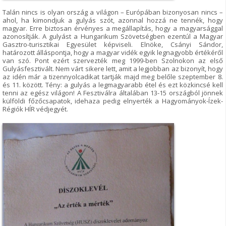
Talán nincs is olyan ország a világon – Európában bizonyosan nincs –
ahol, ha kimondjuk a gulyás szót, azonnal hozzá ne tennék, hogy
magyar. Erre biztosan érvényes a megállapítás, hogy a magyarsággal
azonosítják. A gulyást a Hungarikum Szövetségben ezentúl a Magyar
Gasztro-turisztikai Egyesület képviseli. Elnöke, Csányi Sándor,
határozott álláspontja, hogy a magyar vidék egyik legnagyobb értékéről
van szó. Pont ezért szervezték meg 1999-ben Szolnokon az első
Gulyásfesztivált. Nem várt sikere lett, amit a legjobban az bizonyít, hogy
az idén már a tizennyolcadikat tartják majd meg belőle szeptember 8.
és 11. között. Tény: a gulyás a legmagyarabb étel és ezt közkincsé kell
tenni az egész világon! A Fesztiválra általában 13-15 országból jönnek
külföldi főzőcsapatok, idehaza pedig elnyerték a Hagyományok-Ízek-
Régiók HÍR védjegyét.