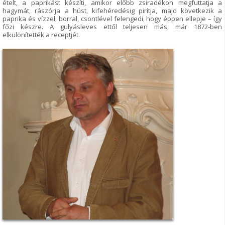
ételt, a paprikást készíti, amikor előbb zsiradékon megfuttatja a
hagymát, rászórja a húst, kifehéredésig pirítja, majd következik a
paprika és vízzel, borral, csontlével felengedi, hogy éppen ellepje – így
főzi készre. A gulyásleves ettől teljesen más, már 1872-ben
elkülönítették a receptjét.