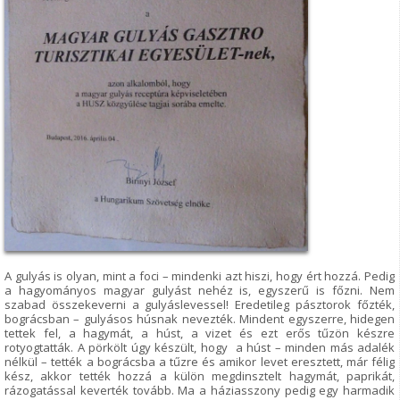
A gulyás is olyan, mint a foci – mindenki azt hiszi, hogy ért hozzá. Pedig
a hagyományos magyar gulyást nehéz is, egyszerű is főzni. Nem
szabad összekeverni a gulyáslevessel! Eredetileg pásztorok főzték,
bográcsban – gulyásos húsnak nevezték. Mindent egyszerre, hidegen
tettek fel, a hagymát, a húst, a vizet és ezt erős tűzön készre
rotyogtatták. A pörkölt úgy készült, hogy a húst – minden más adalék
nélkül – tették a bográcsba a tűzre és amikor levet eresztett, már félig
kész, akkor tették hozzá a külön megdinsztelt hagymát, paprikát,
rázogatással keverték tovább. Ma a háziasszony pedig egy harmadik