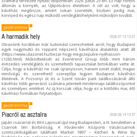
számára tervezett nyitási időpontban: 2026. július 25-én. Ez nap fontos
állomás a környék, az Újlipótváros életében. A cél az volt, hogy a
kávéház megőrizze, amiért sokan szerették, közben pedig mai,
könnyed és egész nap működő vendéglátóhelyként működjön tovább.
gasztronómia
A harmadik hely
2026.07.13 12:01
Olvasóink korábban már tudomást szerezhettek arról, hogy Budapest
egyik nagymultú és roppant népszerű kávéháza átalakítás alatt áll
(https://www.utazonet.hu/bezar-hogy-megszepulve-nyilhasson-
c1265.html). Működtetését az Eventrend Group több mint három
évtizedes vendéglátói és üzemeltetői tapasztalat birtokában vette át.
Célja, hogy a kávéház ne csak újranyisson, hanem ismét stabil, magas
minőségű és szerethető szereplője legyen Budapest kávéházi
életének. A Pozsonyi út és a Szent István park találkozásánál álló
kávéház több generáció számára jelentett mindennapi találkozópontot
és személyes emléket. Az új korszak célja, hogy ez a kötődés mai, élő
kávéházi formában folytatódjon.
gasztronómia
Piacról az asztalra
2026.06.19 13:37
Japán csavarral és Bíró Lajossal újul meg Budapesten, a IX. kerületben a
Csarnok téri Borbíróság. A Fővám-téri Központi Vásárcsarnok
szomszédságában található Market 1897 – Kitchen & Wine by