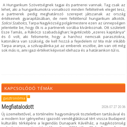
A Hungarikum Szövetségnek tagjai és partnerei vannak. Tag csak az
lehet, aki a hungarikumokra vonatkozó minden feltételnek eleget tesz,
a partnerek pedig meghatározó szerepet játszanak az ország
értékeinek gyarapításában, de nem feltétlenül hungarikum alkotók.
Szécsi Szabolcs
, Tarpa Nagyközség polgármestere ezen az ünnepségen
jelentette be, hogy ők is a partnerek sorába kívánkoznak. Ott született
Esze Tamás, a Rákóczi szabadságharc legvitézebb „ezeres kapitánya”
és ő volt, aki felismerte, hogy a harchoz nemcsak parasztokra,
katonákra van szükség, de kell hozzá a fejedelem is! Ma már inkább
Tarpa aranya, a szilvapálinka jut az emberek eszébe, ám van ott még
sok más is, ami igazi értéket képvisel idehaza és a határainkon túl is.
KAPCSOLÓDÓ TÉMÁK
gasztronómia
Megfiatalodott
2026.07.27 20:36
Új üzemeltetővel, a történelmi hagyományok tiszteletben tartásával és
a modern kor igényeihez igazodó vendéglátással tért vissza Budapest
kulturális térképére a legendás Dunapark Kávéház, a nagyközönség