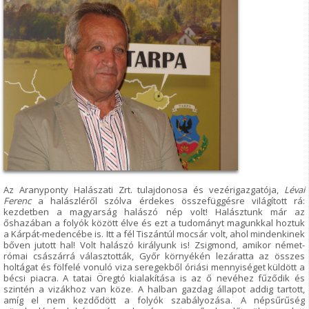
Az Aranyponty Halászati Zrt. tulajdonosa és vezérigazgatója,
Lévai
Ferenc
a halászléről szólva érdekes összefüggésre világított rá:
kezdetben a magyarság halászó nép volt! Halásztunk már az
őshazában a folyók között élve és ezt a tudományt magunkkal hoztuk
a Kárpát-medencébe is. Itt a fél Tiszántúl mocsár volt, ahol mindenkinek
bőven jutott hal! Volt halászó királyunk is! Zsigmond, amikor német-
római császárrá választották, Győr környékén lezáratta az összes
holtágat és fölfelé vonuló viza seregekből óriási mennyiséget küldött a
bécsi piacra. A tatai Öregtó kialakítása is az ő nevéhez fűződik és
szintén a vizákhoz van köze. A halban gazdag állapot addig tartott,
amíg el nem kezdődött a folyók szabályozása. A népsűrűség