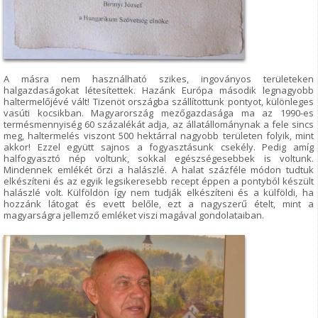
A másra nem használható szikes, ingoványos területeken
halgazdaságokat létesítettek. Hazánk Európa második legnagyobb
haltermelőjévé vált! Tizenöt országba szállítottunk pontyot, különleges
vasúti kocsikban. Magyarország mezőgazdasága ma az 1990-es
termésmennyiség 60 százalékát adja, az állatállománynak a fele sincs
meg, haltermelés viszont 500 hektárral nagyobb területen folyik, mint
akkor! Ezzel együtt sajnos a fogyasztásunk csekély. Pedig amíg
halfogyasztó nép voltunk, sokkal egészségesebbek is voltunk.
Mindennek emlékét őrzi a halászlé. A halat százféle módon tudtuk
elkészíteni és az egyik legsikeresebb recept éppen a pontyból készült
halászlé volt. Külföldön így nem tudják elkészíteni és a külföldi, ha
hozzánk látogat és evett belőle, ezt a nagyszerű ételt, mint a
magyarságra jellemző emléket viszi magával gondolataiban.