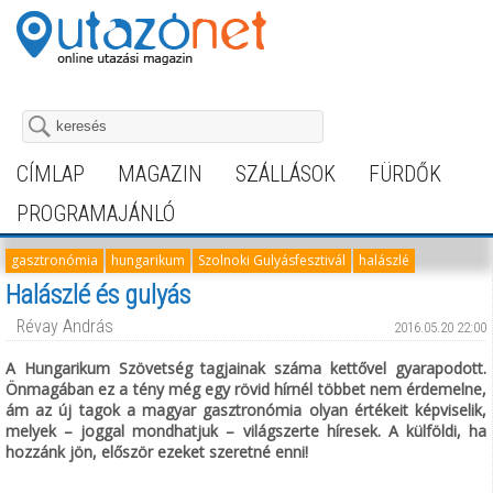
CÍMLAP
MAGAZIN
SZÁLLÁSOK
FÜRDŐK
PROGRAMAJÁNLÓ
gasztronómia
hungarikum
Szolnoki Gulyásfesztivál
halászlé
Halászlé és gulyás
Révay András
2016.05.20 22:00
A Hungarikum Szövetség tagjainak száma kettővel gyarapodott.
Önmagában ez a tény még egy rövid hírnél többet nem érdemelne,
ám az új tagok a magyar gasztronómia olyan értékeit képviselik,
melyek – joggal mondhatjuk – világszerte híresek. A külföldi, ha
hozzánk jön, először ezeket szeretné enni!