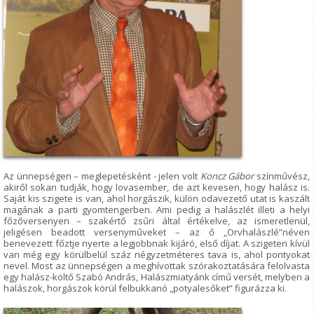
Az ünnepségen – meglepetésként - jelen volt
Koncz Gábor
színművész,
akiről sokan tudják, hogy lovasember, de azt kevesen, hogy halász is.
Saját kis szigete is van, ahol horgászik, külön odavezető utat is kaszált
magának a parti gyomtengerben. Ami pedig a halászlét illeti a helyi
főzőversenyen – szakértő zsűri által értékelve, az ismeretlenül,
jeligésen beadott versenyműveket – az ő „Orvhalászlé”néven
benevezett főztje nyerte a legjobbnak kijáró, első díjat. A szigeten kívül
van még egy körülbelül száz négyzetméteres tava is, ahol pontyokat
nevel. Most az ünnepségen a meghívottak szórakoztatására felolvasta
egy halász-költő Szabó András, Halászmiatyánk című versét, melyben a
halászok, horgászok körül felbukkanó „potyalesőket” figurázza ki.