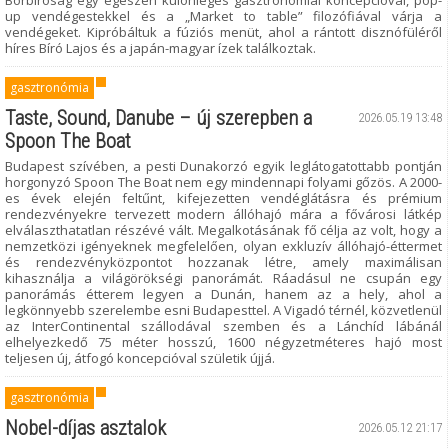
Borbíróság egy egészen különleges gasztronómiai koncepcióval, pop-
up vendégestekkel és a „Market to table” filozófiával várja a
vendégeket. Kipróbáltuk a fúziós menüt, ahol a rántott disznófüléről
híres Bíró Lajos és a japán-magyar ízek találkoztak.
gasztronómia
Taste, Sound, Danube – új szerepben a
2026.05.19 13:48
Spoon The Boat
Budapest szívében, a pesti Dunakorzó egyik leglátogatottabb pontján
horgonyzó Spoon The Boat nem egy mindennapi folyami gőzös. A 2000-
es évek elején feltűnt, kifejezetten vendéglátásra és prémium
rendezvényekre tervezett modern állóhajó mára a fővárosi látkép
elválaszthatatlan részévé vált. Megalkotásának fő célja az volt, hogy a
nemzetközi igényeknek megfelelően, olyan exkluzív állóhajó-éttermet
és rendezvényközpontot hozzanak létre, amely maximálisan
kihasználja a világörökségi panorámát. Ráadásul ne csupán egy
panorámás étterem legyen a Dunán, hanem az a hely, ahol a
legkönnyebb szerelembe esni Budapesttel. A Vigadó térnél, közvetlenül
az InterContinental szállodával szemben és a Lánchíd lábánál
elhelyezkedő 75 méter hosszú, 1600 négyzetméteres hajó most
teljesen új, átfogó koncepcióval születik újjá.
gasztronómia
Nobel-díjas asztalok
2026.05.12 21:17