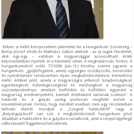
Ebben a méltó környezetben jelentette be a Hungarikum Szövetség –
Birinyi József elnök és Mathiász Gábor alelnök - az új tagok felvételét,
akik egy-egy – valóban a magyarsággal azonosítható érték
képviseletében nyerték el a kitüntető címet. A meghatározás fontos. A
hungarikumokról szóló 77/2008 (jún.13.) törvény szerint ugyanis a
hungarikum: „gyűjtőfogalom, amely egységes osztályozási, besorolási
és nyilvántartási rendszerben olyan megkülönböztetésre, kiemelésre
méltó értéket jelöl, amely a magyarságra jellemző tulajdonságával,
egyediségével, különlegességével és minőségével a magyarság
csúcsteljesítménye, amelyet belföldön és külföldön egyaránt a
magyarság eredményeként, kiemelt értékeként tartanak számon”. A
halászlé és a gulyás pedig pontosan megfelel ennek a
követelménynek. Fontos, hogy mindkét esetben nem egy részleteiben
leírható ételről, mondjuk a „Szegedi halászléről” vagy a
„Betyárgulyásról” van szó. A megkülönböztető hungarikum jelző
általában
a halászlére és a gulyásra vonatkozik, amit a recept tájjellegű
változásaitól függetlenül készítenek.