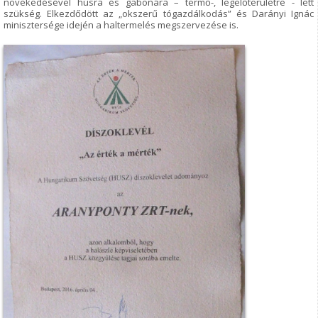
növekedésével húsra és gabonára – termő-, legelőterületre - lett
szükség. Elkezdődött az „okszerű tógazdálkodás” és Darányi Ignác
minisztersége idején a haltermelés megszervezése is.