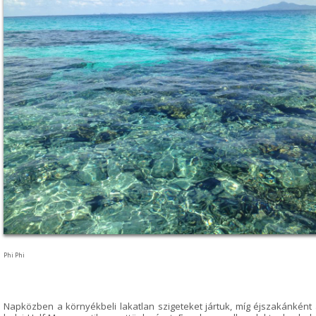
Phi Phi
Napközben a környékbeli lakatlan szigeteket jártuk, míg éjszakánként