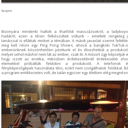
Bangkok
Bizonyára mindenki hallott a thaiföldi masszázsokról, a ladyboy
hadáról, ezen a téren felkészültek voltunk – emellett rengeteg 
tanáccsal is elláttak minket a témában. A másik javaslat szerint feltétl
meg kell nézni egy Ping Pong Show-t, ahová a bangkoki TukTuk-o
emberünknek köszönhetően jutottunk el és élvezhettük a produkció
melyet sehol máshol nem lát az ember, csak itt. A műsort úgy képzeljük e
hogy izzott az erotika, miközben érdekesebbnél érdekesebb sho
elemekkel próbálták feldobni a produkciót. A telefonok é
fényképezőgépek használata tilos, ezért nem szolgálhatok fotókkal. B
a program emlékezetes volt, de talán egyszer egy életben elég megnézni