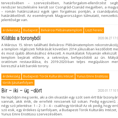
tervezésében – szervezésében, határforgalom-ellenőrzést segít
rendszer tesztelésére került sor Csongrád-Csanád megyében, a magy
– román határszakasz egyik igen forgalmas pontján, a csanádpalot
határátkelőnél. Az eseménynek Magyarországon túlmutató, nemzetkö
jelentősége van.
érdekesség
Budapest
Belvárosi Plébániatemplom
Liszt Ferenc
Kilátás a toronyból
2020.06.27 17:
A Március 15. téren található Belvárosi Plébániatemplom rekonstrukció
a templom régészeti feltárását követően 2014 júliusában kezdődött m
és most újabb állomásához érkezett. A munkálatok folyamán elkészült
templom bejárati előtere, a sekrestye, befejeződött az ún. Máty
oratórium restaurálása, és 2019-2020-ban teljes megújuláson men
keresztül a két barokk torony.
érdekesség
Budapesti Török Kulturális Intézet
Yunus Emre Enstitüsü
török íjásztanfolyam
Bir – iki – üç –dört
2020.01.17 10:
Ne lepődjön meg senki, aki a cím olvastán egy szót sem ért! Bár bizonyá
vannak, akik értik, de errefelé nincsenek túl sokan. Pedig egyszerű.
négy szó jelentése: 1 – 2 - 3 – 4 – csakhogy törökül! Az ok pedig, hogy err
szó esik, egy érdekes új tanfolyam, a Budapesti Török Kulturális Intézet,
Yunus Emre Enstitüsü szervezésében.