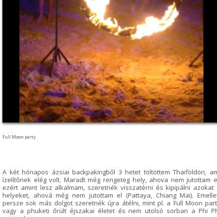
Full Moon party
A két hónapos ázsiai backpakingből 3 hetet töltöttem Thaiföldön, a
ízelítőnek elég volt. Maradt még rengeteg hely, ahova nem jutottam e
ezért amint lesz alkalmam, szeretnék visszatérni és kipipálni azokat
helyeket, ahová még nem jutottam el (Pattaya, Chiang Mai). Emelle
persze sok más dolgot szeretnék újra átélni, mint pl. a Full Moon part
vagy a phuketi őrült éjszakai életet és nem utolsó sorban a Phi P