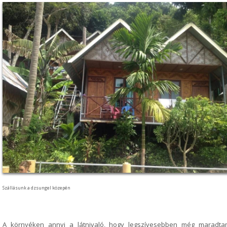
Szállásunk a dzsungel közepén
A környéken annyi a látnivaló, hogy legszívesebben még maradta