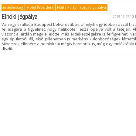
érdekesség
Hotel President
Hütte Party
korcsolyapálya
Elnöki jégpálya
2019.11.27 10:
Van egy szálloda Budapest belvárosában, amelyik egy időben azzal hív
fel magára a figyelmet, hogy helikopter leszállópálya volt a tetején. A
viszont a járdán megy el előtte, más érdekességekre is felfigyelhet. N
egy épületből áll, első pillanatban is markáns különbözőségek látható
Mindezek ellenére a homlokzat mégis harmonikus, még egy emléktábla 
díszíti.