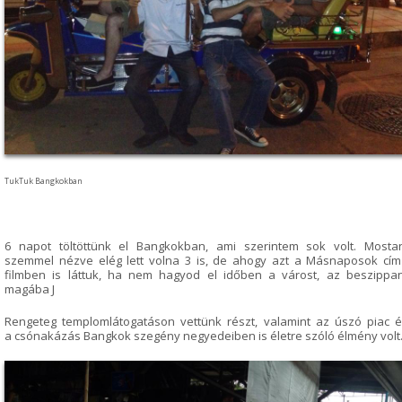
TukTuk Bangkokban
6 napot töltöttünk el Bangkokban, ami szerintem sok volt. Mosta
szemmel nézve elég lett volna 3 is, de ahogy azt a Másnaposok cí
filmben is láttuk, ha nem hagyod el időben a várost, az beszippa
magába J
Rengeteg templomlátogatáson vettünk részt, valamint az úszó piac 
a csónakázás Bangkok szegény negyedeiben is életre szóló élmény volt