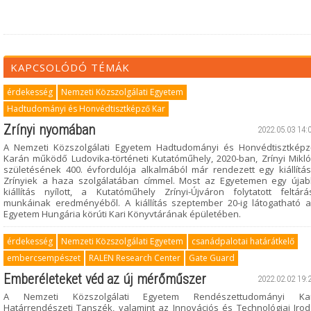
KAPCSOLÓDÓ TÉMÁK
érdekesség
Nemzeti Közszolgálati Egyetem
Hadtudományi és Honvédtisztképző Kar
Zrínyi nyomában
2022.05.03 14:
A Nemzeti Közszolgálati Egyetem Hadtudományi és Honvédtisztképz
Karán működő Ludovika-történeti Kutatóműhely, 2020-ban, Zrínyi Mikl
születésének 400. évfordulója alkalmából már rendezett egy kiállítás
Zrínyiek a haza szolgálatában címmel. Most az Egyetemen egy úja
kiállítás nyílott, a Kutatóműhely Zrínyi-Újváron folytatott feltárá
munkáinak eredményéből. A kiállítás szeptember 20-ig látogatható 
Egyetem Hungária körúti Kari Könyvtárának épületében.
érdekesség
Nemzeti Közszolgálati Egyetem
csanádpalotai határátkelő
embercsempészet
RALEN Research Center
Gate Guard
Emberéleteket véd az új mérőműszer
2022.02.02 19:
A Nemzeti Közszolgálati Egyetem Rendészettudományi Kar
Határrendészeti Tanszék, valamint az Innovációs és Technológiai Iro