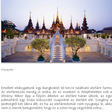
Chiang Mai
Emellett ellátogattunk egy Bangkoktól 60 km-re található elefánt farmr
Az elefántozás mindig jó móka, és ez esetben is felejthetetlen volt 
élmény. Mikor épp a folyón átkelve az elefánt hátán ültünk, az egy
pálmafáról egy óriási kókuszdió csapódott az elefánt elé. Szegény 
ijedtségtől két lábra állt, és ha az elefántidomár nem nyugtatja le, akk
nem is merek belegondolni, hogy ez a sztori hogy végződött volna…