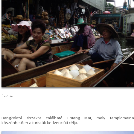
Úszó piac
Bangkoktól északra található Chiang Mai, mely templomaina
köszönhetően a turisták kedvenc úti célja.