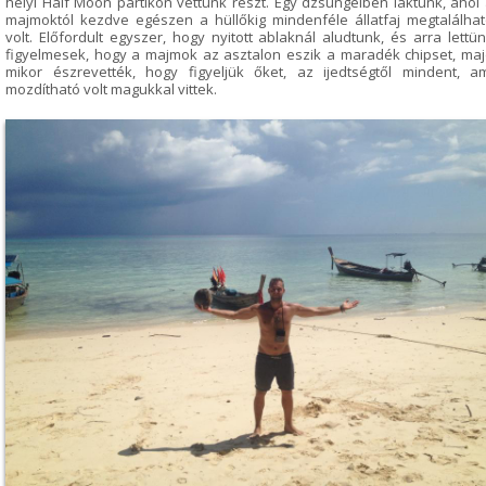
helyi Half Moon partikon vettünk részt. Egy dzsungelben laktunk, ahol
majmoktól kezdve egészen a hüllőkig mindenféle állatfaj megtalálha
volt. Előfordult egyszer, hogy nyitott ablaknál aludtunk, és arra lettü
figyelmesek, hogy a majmok az asztalon eszik a maradék chipset, ma
mikor észrevették, hogy figyeljük őket, az ijedtségtől mindent, a
mozdítható volt magukkal vittek.