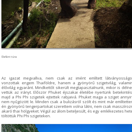
Elefánt túra
Az igazat megvallva, nem csak az imént említett látványosságo
vonzottak engem Thaiföldre, hanem a gyönyörű szigetvilág, valami
élővilág egyaránt. Mindkettőt sikerült megtapasztalnunk, mikor is déln
vettük az irányt. Először Phuket éjszakai életébe nyertünk betekintés
majd a Phi Phi szigetek ejtettek rabjaivá. Phuket maga a sziget annyi
nem nyűgözött le. Minden csak a bulizásról szólt és mint már említett
én gyönyörű tengerpartokat szerettem volna látni, nem csak masszíroz
akaró thai hölgyeket. Végül az álom beteljesült, és egy emlékezetes het
töltöttük Phi Phi szigeteken.