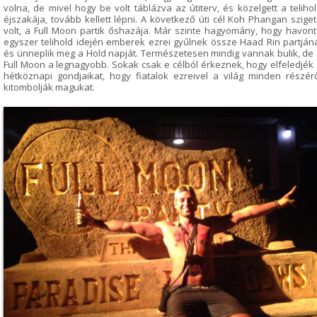
volna, de mivel hogy be volt táblázva az útiterv, és közelgett a teliho
éjszakája, tovább kellett lépni. A következő úti cél Koh Phangan szige
volt, a Full Moon partik őshazája. Már szinte hagyomány, hogy havon
egyszer telihold idején emberek ezrei gyűlnek össze Haad Rin partján
és ünneplik meg a Hold napját. Természetesen mindig vannak bulik, de
Full Moon a legnagyobb. Sokak csak e célból érkeznek, hogy elfeledjék
hétköznapi gondjaikat, hogy fiatalok ezreivel a világ minden részér
kitombolják magukat.