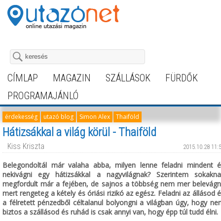
CÍMLAP
MAGAZIN
SZÁLLÁSOK
FÜRDŐK
PROGRAMAJÁNLÓ
érdekesség
utazó blog
Simon Alex
Thaiföld
Hátizsákkal a világ körül - Thaiföld
Kiss Kriszta
2015.10.28 11:
Belegondoltál már valaha abba, milyen lenne feladni mindent é
nekivágni egy hátizsákkal a nagyvilágnak? Szerintem sokakna
megfordult már a fejében, de sajnos a többség nem mer belevágni
mert rengeteg a kétely és óriási rizikó az egész. Feladni az állásod 
a félretett pénzedből céltalanul bolyongni a világban úgy, hogy n
biztos a szállásod és ruhád is csak annyi van, hogy épp túl tudd élni.