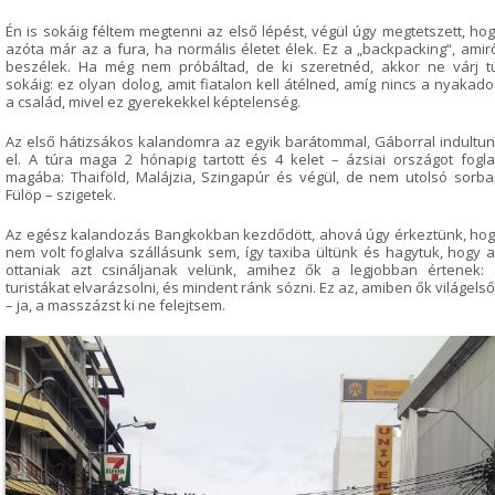
Én is sokáig féltem megtenni az első lépést, végül úgy megtetszett, ho
azóta már az a fura, ha normális életet élek. Ez a „backpacking“, amir
beszélek. Ha még nem próbáltad, de ki szeretnéd, akkor ne várj t
sokáig: ez olyan dolog, amit fiatalon kell átélned, amíg nincs a nyakad
a család, mivel ez gyerekekkel képtelenség.
Az első hátizsákos kalandomra az egyik barátommal, Gáborral indultu
el. A túra maga 2 hónapig tartott és 4 kelet – ázsiai országot fogla
magába: Thaiföld, Malájzia, Szingapúr és végül, de nem utolsó sorb
Fülöp – szigetek.
Az egész kalandozás Bangkokban kezdődött, ahová úgy érkeztünk, ho
nem volt foglalva szállásunk sem, így taxiba ültünk és hagytuk, hogy 
ottaniak azt csináljanak velünk, amihez ők a legjobban értenek:
turistákat elvarázsolni, és mindent ránk sózni. Ez az, amiben ők világels
– ja, a masszázst ki ne felejtsem.