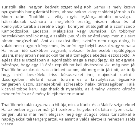
Turisták által nagyon kedvelt sziget még Koh Samui is mely kicsiv
nyugodtabb hangulatáról híres, ahova sokan kikapcsolódni járnak a Fu
Moon után. Thaiföld a világ egyik leglátogatottabb országa. 
hátizsákosok számára a megfelelő ország, hiszen olcsó és ak
komolyabb túrába szeretne vágni, könnyen átlátogathat a szomszéd
Kambodzsába, Laoszba, Malajziába vagy Burmába. Én többnyir
hostelekben szállok meg, a szállás (5euró) és az étel (napi menü: 3 eur
olcsón megúszható. Ami az utazást illeti, szintén nem nagy dolog, 
valaki nem nagyon kényelmes, és beéri egy helyi busszal vagy vonatta
Ha netán idő szűkében vagyunk, sokszor érdemesebb repülőgéppe
utazni, mely árban nem sokkal tér el a tömegközlekedési eszközöktől. 
egész ázsiai utazásban a legdrágább maga a repülőjegy, és az egyetl
hátránya, hogy egy 13 órás repülőutat kell átvészelni. Aki még nem já
Thaiföldön azoknak csak ajánlani tudom, aki meg már járt ott, az tudj
hogy miről beszélek: friss kókuszvizet inni, majmokat etetni 
dzsungelben, elefánt hátán túrázni és a kristálytiszta, égszínk
tengerben úszni, színesebbnél színesebb halak társaságában. Tal
kicsivel többe kerül egy thaiföldi nyaralás, az élmény viszont kárpót
mindenért és az élmény felejthetetlen marad.
Thaiföldnek talán ugyanaz a hibája, mint a Karib- és a Maldív-szigetekne
Ha az ember egyszer már járt ezeken a helyeken és látta milyen tiszta
tenger, utána már nem elégszik meg egy átlagos olasz turistákkal 
napágyakkal teli tengerparttal, valamint a valós életbe is nehezen szok
vissza.