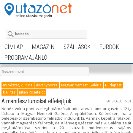
CÍMLAP
MAGAZIN
SZÁLLÁSOK
FÜRDŐK
PROGRAMAJÁNLÓ
művészet, kultúra
ásványbörze
Magyar Nemzeti Galéria
Budapest
kiállítás
Julián Rosefeldt
A manifesztumokat elfelejtjük
2018.06.06 15:51
Nehéz volna pontos meghatározását adni annak, ami augusztus 12-ig
látható a Magyar Nemzeti Galéria A épületében. Különösen, ha a
belépéskor szembetűnő feliratból indulunk ki. Vannak képek a falakon,
vannak magyarázó feliratok, de a lényeg egészen más. A Galéria saját
meghatározása szerint a 20. századi modemizmus sajátos
gondolkodásmódját, a korszak művészetére jellemző kiáltványok