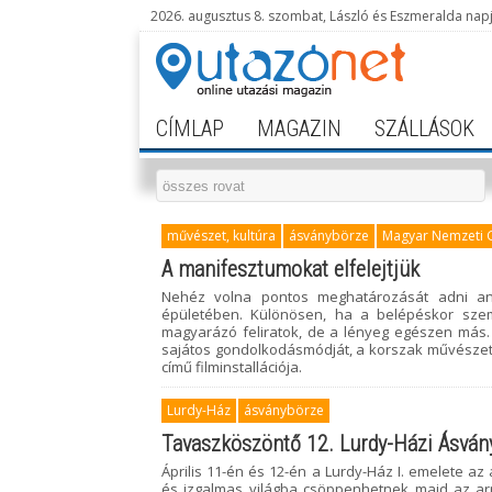
2026. augusztus 8. szombat, László és Eszmeralda nap
CÍMLAP
MAGAZIN
SZÁLLÁSOK
művészet, kultúra
ásványbörze
Magyar Nemzeti G
A manifesztumokat elfelejtjük
Nehéz volna pontos meghatározását adni an
épületében. Különösen, ha a belépéskor szem
magyarázó feliratok, de a lényeg egészen más.
sajátos gondolkodásmódját, a korszak művészetér
című filminstallációja.
Lurdy-Ház
ásványbörze
Tavaszköszöntő 12. Lurdy-Házi Ásván
Április 11-én és 12-én a Lurdy-Ház I. emelete a
és izgalmas világba csöppenhetnek majd az arra