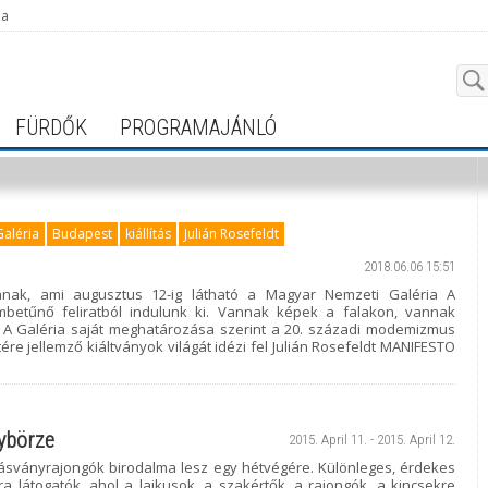
ja
FÜRDŐK
PROGRAMAJÁNLÓ
aléria
Budapest
kiállítás
Julián Rosefeldt
2018.06.06 15:51
nak, ami augusztus 12-ig látható a Magyar Nemzeti Galéria A
betűnő feliratból indulunk ki. Vannak képek a falakon, vannak
 A Galéria saját meghatározása szerint a 20. századi modemizmus
e jellemző kiáltványok világát idézi fel Julián Rosefeldt MANIFESTO
ybörze
2015. April 11. - 2015. April 12.
z ásványrajongók birodalma lesz egy hétvégére. Különleges, érdekes
 látogatók, ahol a laikusok, a szakértők, a rajongók, a kincsekre