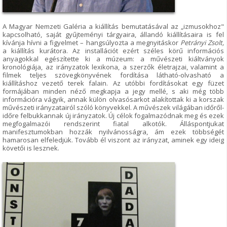
A Magyar Nemzeti Galéria a kiállítás bemutatásával az „izmusokhoz"
kapcsolható, saját gyűjteményi tárgyaira, állandó kiállításaira is fel
kívánja hívni a figyelmet – hangsúlyozta a megnyitáskor
Petrányi Zsolt,
a kiállítás kurátora. Az installációt ezért széles körű információs
anyagokkal egészítette ki a múzeum: a művészeti kiáltványok
kronológiája, az irányzatok lexikona, a szerzők életrajzai, valamint a
filmek teljes szövegkönyvének fordítása látható-olvasható a
kiállításhoz vezető terek falain. Az utóbbi fordításokat egy füzet
formájában minden néző megkapja a jegy mellé, s aki még több
információra vágyik, annak külön olvasósarkot alakítottak ki a korszak
művészeti irányzatairól szóló könyvekkel. A művészek világában időről-
időre felbukkannak új irányzatok. Új célok fogalmazódnak meg és ezek
megfogalmazói rendszerint fiatal alkotók. Álláspontjukat
manifesztumokban hozzák nyilvánosságra, ám ezek többségét
hamarosan elfeledjük. Tovább él viszont az irányzat, aminek egy ideig
követői is lesznek.