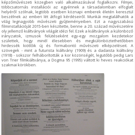
képzőművészeti közegben való alkalmazásával foglalkozni. Filmjei,
többcsatornás installációi az egyénnek a társadalomban elfoglalt
helyéről szólnak, legtöbb esetben köznapi emberek életén keresztül
beszélnek az emberi lét átfogó kérdéseiről. Munkái megtalálhatók a
világ legnagyobb művészeti gyűjteményeiben. Ezt a nagyszabású
filminstallációját 2015-ben készítette, benne a 20. század művészetére
oly jellemző kiáltványok világát idézi fel. Ezek a kiáltványok a különböző
irányzatok, izmusok felütéseként egy-egy mozgalom kezdetekor
születtek, hogy minél élesebben és megkülönböztethetőbben
hirdessék kiötlőik új és formabontó művészeti elképzeléseit. A
szövegek - mint a futurista kiáltvány (1909) és a dadaista kiáltvány
(1918) - sokszor felháborították a kor közönségét, legutóbb pedig Lars
von Trier filmkiáltványa, a Dogma 95 (1995) váltott ki heves reakciókat
szakmai körökben.