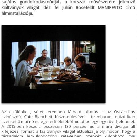
sajátos gondolkodásmódját, a korszak művészetére jellemző
kiáltványok világát idézi fel Julián Rosefeldt MANIFESTO című
filminstallációja.
Az elkülönített, sötét teremben látható alkotás – az Oscar-díjas
színésznő, Cate Blanchett főszereplésével - tizenhárom epizódban
tizenkettő mai nő és egy férfi életéből mutat be egy-egy rövid jelenetet.
A 2015-ben készült, összesen 130 perces mű a mára divatjamúlt
kifejezési formát, a kiáltványok világát aktualizálja oly módon, hogy a
társadalom legkülönbözőbb rétegeiben tizenkét különböző mai