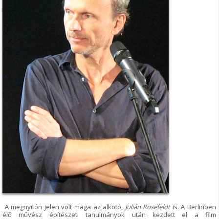
A megnyitón jelen volt maga az alkotó,
Julián Rosefeldt
is. A Berlinben
élő művész építészeti tanulmányok után kezdett el a film