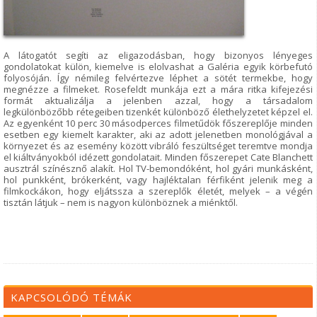
A látogatót segíti az eligazodásban, hogy bizonyos lényeges
gondolatokat külön, kiemelve is elolvashat a Galéria egyik körbefutó
folyosóján. Így némileg felvértezve léphet a sötét termekbe, hogy
megnézze a filmeket. Rosefeldt munkája ezt a mára ritka kifejezési
formát aktualizálja a jelenben azzal, hogy a társadalom
legkülönbözőbb rétegeiben tizenkét különböző élethelyzetet képzel el.
Az egyenként 10 perc 30 másodperces filmetűdök főszereplője minden
esetben egy kiemelt karakter, aki az adott jelenetben monológjával a
környezet és az esemény között vibráló feszültséget teremtve mondja
el kiáltványokból idézett gondolatait. Minden főszerepet Cate Blanchett
ausztrál színésznő alakít. Hol TV-bemondóként, hol gyári munkásként,
hol punkként, brókerként, vagy hajléktalan férfiként jelenik meg a
filmkockákon, hogy eljátssza a szereplők életét, melyek – a végén
tisztán látjuk – nem is nagyon különböznek a miénktől.
KAPCSOLÓDÓ TÉMÁK