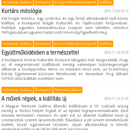
művészet, kultúra
Budapest
Bolgár Kulturális Központ
kiállítás
Kortárs mitológia
2016.12.09 23:15
Két bolgár művész, egy szobrász és egy festő alkotásaiból nyílt közös
kiállítás a budapesti Bolgár Kulturális és Tájékoztató Központban.
Kettőjük együttes bemutatkozása cseppet sem véletlen, művészi
felfogásukban ugyanis határozott rokonság figyelhető meg.
művészet, kultúra
Budapest
Koreai Kulturális Központ
kiállítás
Együttműködésben a természettel
2016.11.18 23:23
A budapesti Koreai Kulturális Központ látogatói már megszokták, hogy
az itt megrendezett kiállítások mindig valamilyen különlegességet
állítanak a középpontba. Nincs ez másként most sem, az Eszterházy
Károly Egyetemmel közösen létrehozott, és december 16-ig látható
YATOO című kiállítás esetében sem.
művészet, kultúra
Budapest
Nemzeti Galéria
A művek régiek, a kiállítás új
2016.11.14 21:25
A Magyar Nemzeti Galéria állandó kiállításain a 19. századi anyag
mindig is fontos helyet foglalt el az épület legreprezentatívabb, első
emeleti termeiben. Harminc év után ezt az állandó kiállítást most új
szempontok szerint újrarendezték. Ráadásul a jól ismert remekművek
mellett, közel egyharmad részben, olyan alkotásokkal is bővült,
amelyeket eddig csak ritkán láthatott a közönség.