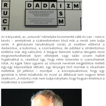
Az irányzatok, az „izmusok” némelyike közismertté válik és van – nem is
kevés – amelyiknek a szakembereken kívül már a nevét sem tudja
senki. A gimnáziumi tanulmányok során, jó esetben előkerül a
dadaizmus, a kubizmus, a szürrealizmus, de például a stridentizmus
említése már alig valószínű. A Magyar Nemzeti Galéria látogatói most
megismerkedhetnek ilyen elfelejtett vagy talán sosem hallott
fogalmakkal is, ráadásul úgy, hogy némi ismeretet is szerezhetnek
róluk. Az egyik falon ugyanis az izmusok nevének megjelölése mellett
egy-egy képviselőjük látható, egy lényegre törő mondat is olvasható
mellettük. Jól jellemzi – mondjuk - a konceptualizmust, hogy egy
gondolat is lehet műalkotás és ezzel az állítással sem nagyon lehet
vitatkozni: „A művész már nem tudja irányítani, hogy hogyan értelmezi a
műalkotást a szemlélő.”