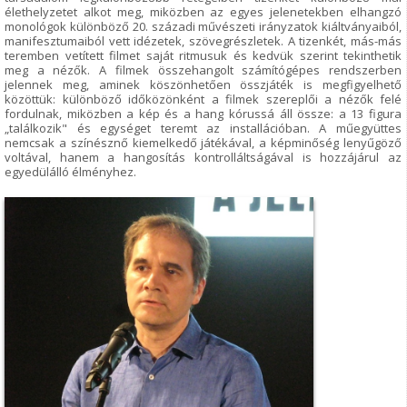
élethelyzetet alkot meg, miközben az egyes jelenetekben elhangzó
monológok különböző 20. századi művészeti irányzatok kiáltványaiból,
manifesztumaiból vett idézetek, szövegrészletek. A tizenkét, más-más
teremben vetített filmet saját ritmusuk és kedvük szerint tekinthetik
meg a nézők. A filmek összehangolt számítógépes rendszerben
jelennek meg, aminek köszönhetően összjáték is megfigyelhető
közöttük: különböző időközönként a filmek szereplői a nézők felé
fordulnak, miközben a kép és a hang kórussá áll össze: a 13 figura
„találkozik" és egységet teremt az installációban. A műegyüttes
nemcsak a színésznő kiemelkedő játékával, a képminőség lenyűgöző
voltával, hanem a hangosítás kontrolláltságával is hozzájárul az
egyedülálló élményhez.