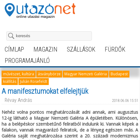
CÍMLAP
MAGAZIN
SZÁLLÁSOK
FÜRDŐK
PROGRAMAJÁNLÓ
művészet, kultúra
ásványbörze
Magyar Nemzeti Galéria
Budapest
kiállítás
Julián Rosefeldt
A manifesztumokat elfelejtjük
Révay András
2018.06.06 15:51
Nehéz volna pontos meghatározását adni annak, ami augusztus
12-ig látható a Magyar Nemzeti Galéria A épületében. Különösen,
ha a belépéskor szembetűnő feliratból indulunk ki. Vannak képek a
falakon, vannak magyarázó feliratok, de a lényeg egészen más. A
Galéria saját meghatározása szerint a 20. századi modemizmus