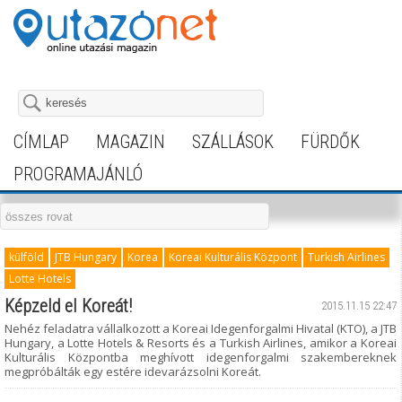
CÍMLAP
MAGAZIN
SZÁLLÁSOK
FÜRDŐK
PROGRAMAJÁNLÓ
külföld
JTB Hungary
Korea
Koreai Kulturális Központ
Turkish Airlines
Lotte Hotels
Képzeld el Koreát!
2015.11.15 22:47
Nehéz feladatra vállalkozott a Koreai Idegenforgalmi Hivatal (KTO), a JTB
Hungary, a Lotte Hotels & Resorts és a Turkish Airlines, amikor a Koreai
Kulturális Központba meghívott idegenforgalmi szakembereknek
megpróbálták egy estére idevarázsolni Koreát.