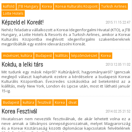
külföld
JTB Hungary
Korea
Koreai Kulturális Központ
Turkish Airlines
Lotte Hotels
Képzeld el Koreát!
2015.11.15 22:47
Nehéz feladatra vállalkozott a Koreai Idegenforgalmi Hivatal (KTO), a JTB
Hungary, a Lotte Hotels & Resorts és a Turkish Airlines, amikor a Koreai
Kulturális Központba meghívott idegenforgalmi szakembereknek
megpróbálták egy estére idevarázsolni Koreát.
művészet, kultúra
Budapest
kiállítás
képzőművészet
Korea
Kokdu, a lelki társ
2013.12.05 11:02
Mit tudunk egy másik népről? Kultúrájáról, hagyományairól? Igencsak
meglepő választ kaphatunk ezekre a kérdésekre a budapesti Koreai
Kulturális Központban. Évezredes szokásokba ad betekintést az a
kiállítás, mely New York, London és Lipcse után, most itt látható január
15-ig.
Budapest
kultúra
fesztivál
Korea
divat
Korea Fesztivál
2014.02.25 21:52
Hivatalosan nem nevezték fesztiválnak, de akár lehetett volna ez a
neve annak a látványos ünnepségsorozatnak, melyet Magyarország
és a Koreai Köztársaság közötti diplomáciai kapcsolatok felvételének