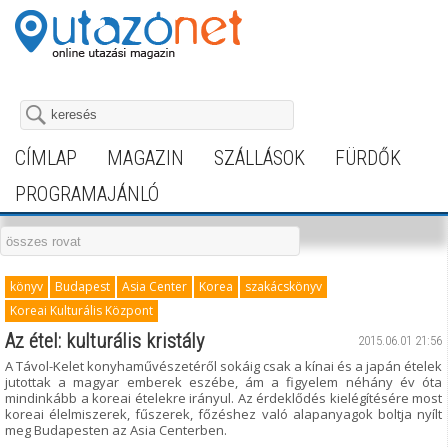
CÍMLAP
MAGAZIN
SZÁLLÁSOK
FÜRDŐK
PROGRAMAJÁNLÓ
könyv
Budapest
Asia Center
Korea
szakácskönyv
Koreai Kulturális Központ
Az étel: kulturális kristály
2015.06.01 21:56
A Távol-Kelet konyhaművészetéről sokáig csak a kínai és a japán ételek
jutottak a magyar emberek eszébe, ám a figyelem néhány év óta
mindinkább a koreai ételekre irányul. Az érdeklődés kielégítésére most
koreai élelmiszerek, fűszerek, főzéshez való alapanyagok boltja nyílt
meg Budapesten az Asia Centerben.