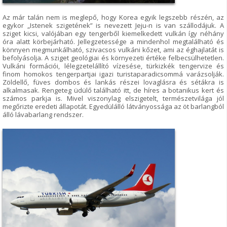
Az már talán nem is meglepő, hogy Korea egyik legszebb részén, az
egykor „Istenek szigetének” is nevezett Jeju-n is van szállodájuk. A
sziget kicsi, valójában egy tengerből kiemelkedett vulkán így néhány
óra alatt körbejárható. Jellegzetessége a mindenhol megtalálható és
könnyen megmunkálható, szivacsos vulkáni kőzet, ami az éghajlatát is
befolyásolja. A sziget geológiai és környezeti értéke felbecsülhetetlen.
Vulkáni formációi, lélegzetelállító vízesése, türkizkék tengervize és
finom homokos tengerpartjai igazi turistaparadicsommá varázsolják.
Zöldellő, füves dombos és lankás részei lovaglásra és sétákra is
alkalmasak. Rengeteg üdülő található itt, de híres a botanikus kert és
számos parkja is. Mivel viszonylag elszigetelt, természetvilága jól
megőrizte eredeti állapotát. Egyedülálló látványossága az öt barlangból
álló lávabarlang rendszer.