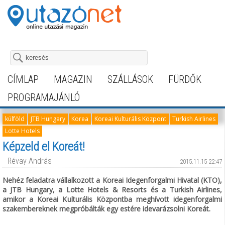
CÍMLAP
MAGAZIN
SZÁLLÁSOK
FÜRDŐK
PROGRAMAJÁNLÓ
külföld
JTB Hungary
Korea
Koreai Kulturális Központ
Turkish Airlines
Lotte Hotels
Képzeld el Koreát!
Révay András
2015.11.15 22:47
Nehéz feladatra vállalkozott a Koreai Idegenforgalmi Hivatal (KTO),
a JTB Hungary, a Lotte Hotels & Resorts és a Turkish Airlines,
amikor a Koreai Kulturális Központba meghívott idegenforgalmi
szakembereknek megpróbálták egy estére idevarázsolni Koreát.