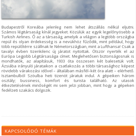
Budapestről Koreába jelenleg nem lehet átszállás nélkül eljutni.
Számos légitársaság kínál jegyeket. Közülük az egyik legelőnyösebb a
Turkish Airlines. Ő az a társaság, amelyik a világon a legtöbb országba
repül és olyan érdekesség is a nevükhöz fűződik, mint például, hogy
több repülőtérre szállnak le Németországban, mint a Lufthansa! Csak a
tavalyi évben tizenkilenc új járatot nyitottak. Ötször nyerték el az
Európa Legjobb Légitársasága címet. Meglehetősen biztonságosnak is
mondhatók, az alapításuk, 1933 óta összesen két balesetük volt.
Ázsiába irányuló járataikon a csatlakozás a többi társasághoz képest
rövidebb várakozási idővel – általában másfél–két óra alatt – elérhető.
Isztambulból Szöulba heti tizenöt járatuk indul. A gépeiken három
osztály; bussiness, komfort és turista található. Az utasok
étkeztetésének minőségét mi sem jelzi jobban, mint hogy a gépeken
fedélzeti szakács dolgozik.
KAPCSOLÓDÓ TÉMÁK