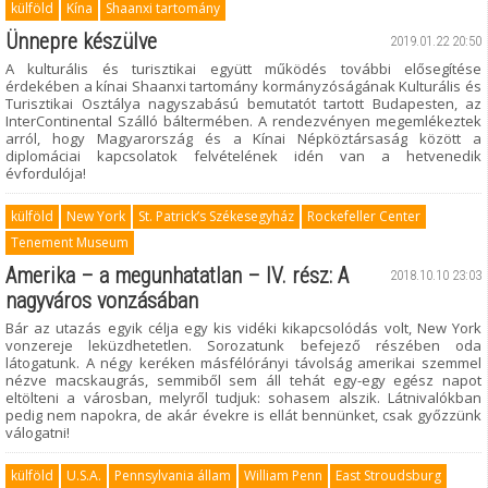
külföld
Kína
Shaanxi tartomány
Ünnepre készülve
2019.01.22 20:50
A kulturális és turisztikai együtt működés további elősegítése
érdekében a kínai Shaanxi tartomány kormányzóságának Kulturális és
Turisztikai Osztálya nagyszabású bemutatót tartott Budapesten, az
InterContinental Szálló báltermében. A rendezvényen megemlékeztek
arról, hogy Magyarország és a Kínai Népköztársaság között a
diplomáciai kapcsolatok felvételének idén van a hetvenedik
évfordulója!
külföld
New York
St. Patrick’s Székesegyház
Rockefeller Center
Tenement Museum
Amerika – a megunhatatlan – IV. rész: A
2018.10.10 23:03
nagyváros vonzásában
Bár az utazás egyik célja egy kis vidéki kikapcsolódás volt, New York
vonzereje leküzdhetetlen. Sorozatunk befejező részében oda
látogatunk. A négy keréken másfélórányi távolság amerikai szemmel
nézve macskaugrás, semmiből sem áll tehát egy-egy egész napot
eltölteni a városban, melyről tudjuk: sohasem alszik. Látnivalókban
pedig nem napokra, de akár évekre is ellát bennünket, csak győzzünk
válogatni!
külföld
U.S.A.
Pennsylvania állam
William Penn
East Stroudsburg