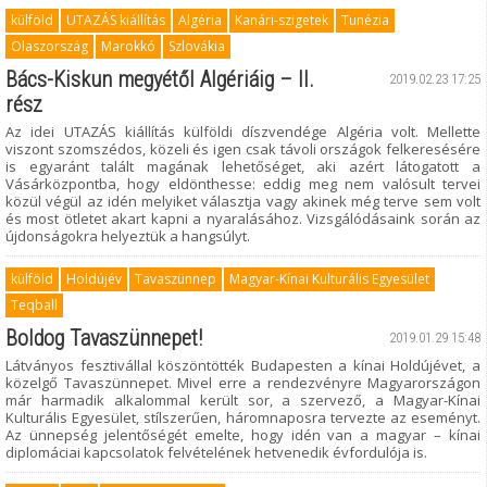
külföld
UTAZÁS kiállítás
Algéria
Kanári-szigetek
Tunézia
Olaszország
Marokkó
Szlovákia
Bács-Kiskun megyétől Algériáig – II.
2019.02.23 17:25
rész
Az idei UTAZÁS kiállítás külföldi díszvendége Algéria volt. Mellette
viszont szomszédos, közeli és igen csak távoli országok felkeresésére
is egyaránt talált magának lehetőséget, aki azért látogatott a
Vásárközpontba, hogy eldönthesse: eddig meg nem valósult tervei
közül végül az idén melyiket választja vagy akinek még terve sem volt
és most ötletet akart kapni a nyaralásához. Vizsgálódásaink során az
újdonságokra helyeztük a hangsúlyt.
külföld
Holdújév
Tavaszünnep
Magyar-Kínai Kulturális Egyesület
Teqball
Boldog Tavaszünnepet!
2019.01.29 15:48
Látványos fesztivállal köszöntötték Budapesten a kínai Holdújévet, a
közelgő Tavaszünnepet. Mivel erre a rendezvényre Magyarországon
már harmadik alkalommal került sor, a szervező, a Magyar-Kínai
Kulturális Egyesület, stílszerűen, háromnaposra tervezte az eseményt.
Az ünnepség jelentőségét emelte, hogy idén van a magyar – kínai
diplomáciai kapcsolatok felvételének hetvenedik évfordulója is.