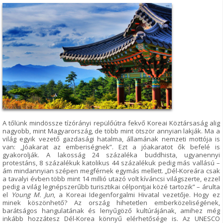
A tőlünk mindössze tízórányi repülőútra fekvő Koreai Köztársaság alig
nagyobb, mint Magyarország, de több mint ötször annyian lakják. Ma a
világ egyik vezető gazdasági hatalma, államának nemzeti mottója is
van: „Jóakarat az emberiségnek”. Ezt a jóakaratot ők befelé is
gyakorolják. A lakosság 24 százaléka buddhista, ugyanennyi
protestáns, 8 százalékuk katolikus 44 százalékuk pedig más vallású –
ám mindannyian szépen megférnek egymás mellett. „Dél-Koreára csak
a tavalyi évben több mint 14 millió utazó volt kíváncsi világszerte, ezzel
pedig a világ legnépszerűbb turisztikai célpontjai közé tartozik” – árulta
el
Young M. Jun
, a Koreai Idegenforgalmi Hivatal vezetője. Hogy ez
minek köszönhető? Az ország hihetetlen emberközeliségének,
barátságos hangulatának és lenyűgöző kultúrájának, amihez még
inkább hozzátesz Dél-Korea könnyű elérhetősége is. Az UNESCO