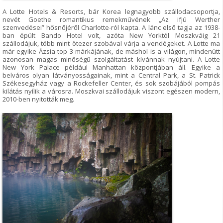
A Lotte Hotels & Resorts, bár Korea legnagyobb szállodacsoportja,
nevét Goethe romantikus remekművének „Az ifjú Werther
szenvedései” hősnőjéről Charlotte-ról kapta. A lánc első tagja az 1938-
ban épült Bando Hotel volt, azóta New Yorktól Moszkváig 21
szállodájuk, több mint ötezer szobával várja a vendégeket. A Lotte ma
már egyike Ázsia top 3 márkájának, de máshol is a világon, mindenütt
azonosan magas minőségű szolgáltatást kívánnak nyújtani. A Lotte
New York Palace például Manhattan központjában áll. Egyike a
belváros olyan látványosságainak, mint a Central Park, a St. Patrick
Székesegyház vagy a Rockefeller Center, és sok szobájából pompás
kilátás nyílik a városra. Moszkvai szállodájuk viszont egészen modern,
2010-ben nyitották meg.