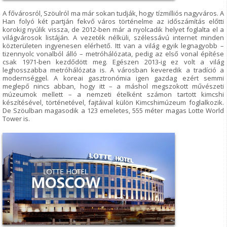
A fővárosról, Szöulról ma már sokan tudják, hogy tízmilliós nagyváros. A
Han folyó két partján fekvő város történelme az időszámítás előtti
korokig nyúlik vissza, de 2012-ben már a nyolcadik helyet foglalta el a
világvárosok listáján. A vezeték nélküli, szélessávú internet minden
közterületen ingyenesen elérhető. Itt van a világ egyik legnagyobb –
tizennyolc vonalból álló – metróhálózata, pedig az első vonal építése
csak 1971-ben kezdődött meg. Egészen 2013-ig ez volt a világ
leghosszabba metróhálózata is. A városban keveredik a tradíció a
modernséggel. A koreai gasztronómia igen gazdag ezért semmi
meglepő nincs abban, hogy itt – a máshol megszokott művészeti
múzeumok mellett – a nemzeti ételként számon tartott kimcshi
készítésével, történetével, fajtáival külön Kimcshimúzeum foglalkozik.
De Szöulban magasodik a 123 emeletes, 555 méter magas Lotte World
Tower is.