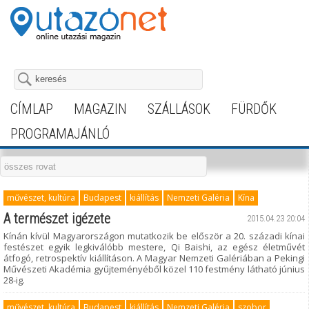
CÍMLAP
MAGAZIN
SZÁLLÁSOK
FÜRDŐK
PROGRAMAJÁNLÓ
művészet, kultúra
Budapest
kiállítás
Nemzeti Galéria
Kína
A természet igézete
2015.04.23 20:04
Kínán kívül Magyarországon mutatkozik be először a 20. századi kínai
festészet egyik legkiválóbb mestere, Qi Baishi, az egész életművét
átfogó, retrospektív kiállításon. A Magyar Nemzeti Galériában a Pekingi
Művészeti Akadémia gyűjteményéből közel 110 festmény látható június
28-ig.
művészet, kultúra
Budapest
kiállítás
Nemzeti Galéria
szobor