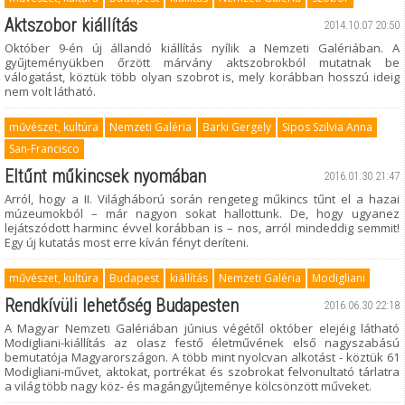
Aktszobor kiállítás
2014.10.07 20:50
Október 9-én új állandó kiállítás nyílik a Nemzeti Galériában. A
gyűjteményükben őrzött márvány aktszobrokból mutatnak be
válogatást, köztük több olyan szobrot is, mely korábban hosszú ideig
nem volt látható.
művészet, kultúra
Nemzeti Galéria
Barki Gergely
Sipos Szilvia Anna
San-Francisco
Eltűnt műkincsek nyomában
2016.01.30 21:47
Arról, hogy a II. Világháború során rengeteg műkincs tűnt el a hazai
múzeumokból – már nagyon sokat hallottunk. De, hogy ugyanez
lejátszódott harminc évvel korábban is – nos, arról mindeddig semmit!
Egy új kutatás most erre kíván fényt deríteni.
művészet, kultúra
Budapest
kiállítás
Nemzeti Galéria
Modigliani
Rendkívüli lehetőség Budapesten
2016.06.30 22:18
A Magyar Nemzeti Galériában június végétől október elejéig látható
Modigliani-kiállítás az olasz festő életművének első nagyszabású
bemutatója Magyarországon. A több mint nyolcvan alkotást - köztük 61
Modigliani-művet, aktokat, portrékat és szobrokat felvonultató tárlatra
a világ több nagy köz- és magángyűjteménye kölcsönzött műveket.