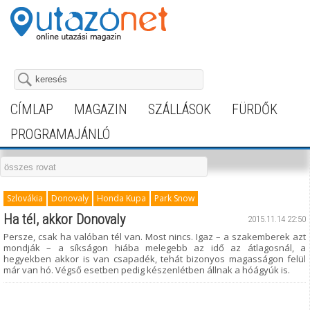
CÍMLAP
MAGAZIN
SZÁLLÁSOK
FÜRDŐK
PROGRAMAJÁNLÓ
Szlovákia
Donovaly
Honda Kupa
Park Snow
Ha tél, akkor Donovaly
2015.11.14 22:50
Persze, csak ha valóban tél van. Most nincs. Igaz – a szakemberek azt
mondják – a síkságon hiába melegebb az idő az átlagosnál, a
hegyekben akkor is van csapadék, tehát bizonyos magasságon felül
már van hó. Végső esetben pedig készenlétben állnak a hóágyúk is.