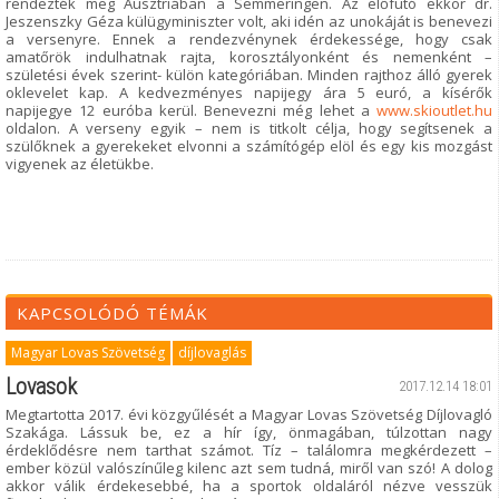
rendezték meg Ausztriában a Semmeringen. Az előfutó ekkor dr.
Jeszenszky Géza külügyminiszter volt, aki idén az unokáját is benevezi
a versenyre. Ennek a rendezvénynek érdekessége, hogy csak
amatőrök indulhatnak rajta, korosztályonként és nemenként –
születési évek szerint- külön kategóriában. Minden rajthoz álló gyerek
oklevelet kap. A kedvezményes napijegy ára 5 euró, a kísérők
napijegye 12 euróba kerül. Benevezni még lehet a
www.skioutlet.hu
oldalon. A verseny egyik – nem is titkolt célja, hogy segítsenek a
szülőknek a gyerekeket elvonni a számítógép elöl és egy kis mozgást
vigyenek az életükbe.
KAPCSOLÓDÓ TÉMÁK
Magyar Lovas Szövetség
díjlovaglás
Lovasok
2017.12.14 18:01
Megtartotta 2017. évi közgyűlését a Magyar Lovas Szövetség Díjlovagló
Szakága. Lássuk be, ez a hír így, önmagában, túlzottan nagy
érdeklődésre nem tarthat számot. Tíz – találomra megkérdezett –
ember közül valószínűleg kilenc azt sem tudná, miről van szó! A dolog
akkor válik érdekesebbé, ha a sportok oldaláról nézve vesszük