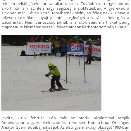
félelem nélkül, játékosan tanuljanak síelni. Továbbá van egy motoros
síkörhinta, ami szintén nagy segítség a síoktatásban. A gyerekek a
síoviban már 3 éves kortól tanulhatnak síelni, és főleg nekik, illetve a
teljesen kezdőknek nyújt jelentős segítséget a varázsszőnyeg és a
„síkörhinta”. Nem panaszkodhatnak a sífutók sem, mert őket pedig
majdnem 19 kilométer hosszú, folyamatosan karbantartott pálya várja.
Jövőre, 2016. február 7-én már az ötödik alkalommal tartják
Donovalyban a gyermekek számára rendezett Honda Kupa Országos
Amatőr Gyermek Síbajnokságot. Az első gyermekbajnokságot 1993-ban