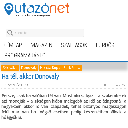
CÍMLAP
MAGAZIN
SZÁLLÁSOK
FÜRDŐK
PROGRAMAJÁNLÓ
Szlovákia
Donovaly
Honda Kupa
Park Snow
Ha tél, akkor Donovaly
Révay András
2015.11.14 22:50
Persze, csak ha valóban tél van. Most nincs. Igaz – a szakemberek
azt mondják – a síkságon hiába melegebb az idő az átlagosnál, a
hegyekben akkor is van csapadék, tehát bizonyos magasságon
felül már van hó. Végső esetben pedig készenlétben állnak a
hóágyúk is.