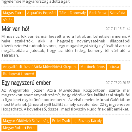
figyelembe Magyarország adottságait.
Magas Tátra
AquaCity Poprád
Tále
Donovaly
Park Snow
Szlovákia
síelés
Már van hó!
2017.11.15 21:44
Mínusz tíz fok van és már leesett a hó a Tátrában. Lehet síelni menni. A
helyi szakértők, akik a hegység növényzetének állapotából
következtetést tudnak levonni, egy magashegyi virág nyílásából arra a
megállapításra jutottak, hogy az idén hideg, kemény tél várható a
Tátrában.
Angyalföldi József Attila Művelődési Központ
Martinek János
öttusa
Budapesti Honvéd
Egy nagyszerű ember
2017.07.20 20:56
Az Angyalföldi József Attila Művelődési Központban szinte már
megszokott eseménynek számít, hogy időről-időre kiállítással hívják fel
a figyelmet egy kitűnő sportemberre. Az első emeleti Mácsai Galériában
most Martinek Jánosról nyílt kiállítás, mely szeptember 22-ig ingyenesen
látogatható. A következő, ősszel, majd Illovszky Rudolfnak állít emléket.
Magyar Ökölvívó Szövetség
Erdei Zsolt
ifj. Bazsay Károly
Megay Róbert Péter