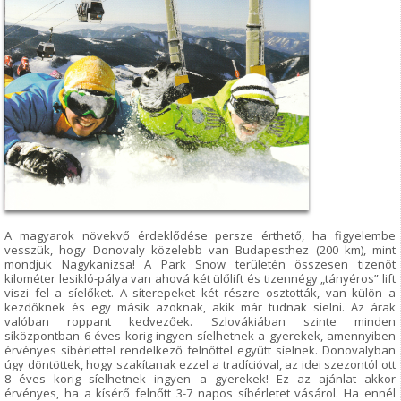
A magyarok növekvő érdeklődése persze érthető, ha figyelembe
vesszük, hogy Donovaly közelebb van Budapesthez (200 km), mint
mondjuk Nagykanizsa! A Park Snow területén összesen tizenöt
kilométer lesikló-pálya van ahová két ülőlift és tizennégy „tányéros” lift
viszi fel a síelőket. A síterepeket két részre osztották, van külön a
kezdőknek és egy másik azoknak, akik már tudnak síelni. Az árak
valóban roppant kedvezőek. Szlovákiában szinte minden
síközpontban 6 éves korig ingyen síelhetnek a gyerekek, amennyiben
érvényes síbérlettel rendelkező felnőttel együtt síelnek. Donovalyban
úgy döntöttek, hogy szakítanak ezzel a tradícióval, az idei szezontól ott
8 éves korig síelhetnek ingyen a gyerekek! Ez az ajánlat akkor
érvényes, ha a kísérő felnőtt 3-7 napos síbérletet vásárol. Ha ennél