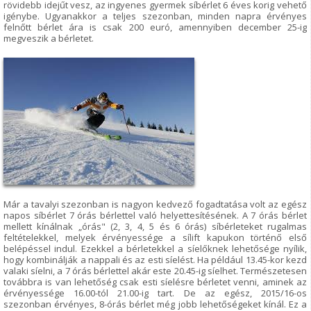
rövidebb idejűt vesz, az ingyenes gyermek síbérlet 6 éves korig vehető
igénybe. Ugyanakkor a teljes szezonban, minden napra érvényes
felnőtt bérlet ára is csak 200 euró, amennyiben december 25-ig
megveszik a bérletet.
Már a tavalyi szezonban is nagyon kedvező fogadtatása volt az egész
napos síbérlet 7 órás bérlettel való helyettesítésének. A 7 órás bérlet
mellett kínálnak „órás" (2, 3, 4, 5 és 6 órás) síbérleteket rugalmas
feltételekkel, melyek érvényessége a sílift kapukon történő első
belépéssel indul. Ezekkel a bérletekkel a síelőknek lehetősége nyílik,
hogy kombinálják a nappali és az esti síelést. Ha például 13.45-kor kezd
valaki síelni, a 7 órás bérlettel akár este 20.45-ig síelhet. Természetesen
továbbra is van lehetőség csak esti síelésre bérletet venni, aminek az
érvényessége 16.00-tól 21.00-ig tart. De az egész, 2015/16-os
szezonban érvényes, 8-órás bérlet még jobb lehetőségeket kínál. Ez a