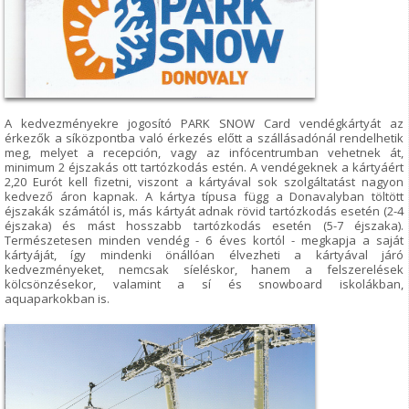
A kedvezményekre jogosító PARK SNOW Card vendégkártyát az
érkezők a síközpontba való érkezés előtt a szállásadónál rendelhetik
meg, melyet a recepción, vagy az infócentrumban vehetnek át,
minimum 2 éjszakás ott tartózkodás estén. A vendégeknek a kártyáért
2,20 Eurót kell fizetni, viszont a kártyával sok szolgáltatást nagyon
kedvező áron kapnak. A kártya típusa függ a Donavalyban töltött
éjszakák számától is, más kártyát adnak rövid tartózkodás esetén (2-4
éjszaka) és mást hosszabb tartózkodás esetén (5-7 éjszaka).
Természetesen minden vendég - 6 éves kortól - megkapja a saját
kártyáját, így mindenki önállóan élvezheti a kártyával járó
kedvezményeket, nemcsak síeléskor, hanem a felszerelések
kölcsönzésekor, valamint a sí és snowboard iskolákban,
aquaparkokban is.