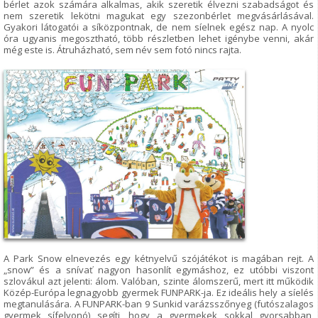
bérlet azok számára alkalmas, akik szeretik élvezni szabadságot és
nem szeretik lekötni magukat egy szezonbérlet megvásárlásával.
Gyakori látogatói a síközpontnak, de nem síelnek egész nap. A nyolc
óra ugyanis megosztható, több részletben lehet igénybe venni, akár
még este is. Átruházható, sem név sem fotó nincs rajta.
A Park Snow elnevezés egy kétnyelvű szójátékot is magában rejt. A
„snow” és a snívať nagyon hasonlít egymáshoz, ez utóbbi viszont
szlovákul azt jelenti: álom. Valóban, szinte álomszerű, mert itt működik
Közép-Európa legnagyobb gyermek FUNPARK-ja. Ez ideális hely a síelés
megtanulására. A FUNPARK-ban 9 Sunkid varázsszőnyeg (futószalagos
gyermek sífelvonó) segíti, hogy a gyermekek sokkal gyorsabban,