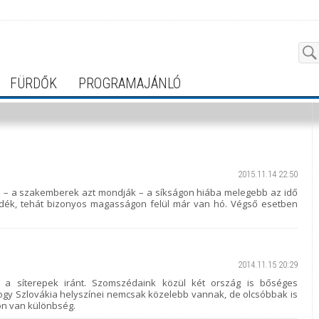
FÜRDŐK
PROGRAMAJÁNLÓ
2015.11.14 22:50
gaz – a szakemberek azt mondják – a síkságon hiába melegebb az idő
adék, tehát bizonyos magasságon felül már van hó. Végső esetben
2014.11.15 20:29
 a síterepek iránt. Szomszédaink közül két ország is bőséges
 hogy Szlovákia helyszínei nemcsak közelebb vannak, de olcsóbbak is
on van különbség.