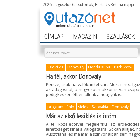
2026. augusztus 6. csütörtök, Berta és Bettina napja
CÍMLAP
MAGAZIN
SZÁLLÁSOK
Szlovákia
Donovaly
Honda Kupa
Park Snow
Ha tél, akkor Donovaly
Persze, csak ha valóban tél van. Most nincs. I
az átlagosnál, a hegyekben akkor is van csap
pedig készenlétben állnak a hóágyúk is.
programajánló
síelés
Szlovákia
Donovaly
Már az első lesiklás is öröm
A tél közeledtével megélénkül az érdeklődés
lehetőséget kínál a válogatásra. Sokan állítják,
Ausztriánál és ma már a színvonalban sem nagy