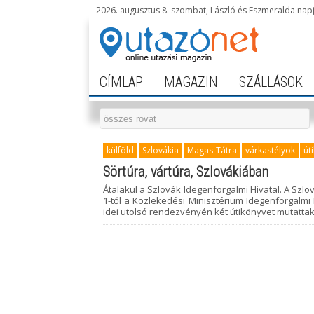
2026. augusztus 8. szombat, László és Eszmeralda nap
CÍMLAP
MAGAZIN
SZÁLLÁSOK
külföld
Szlovákia
Magas-Tátra
várkastélyok
út
Sörtúra, vártúra, Szlovákiában
Átalakul a Szlovák Idegenforgalmi Hivatal. A Sz
1-től a Közlekedési Minisztérium Idegenforgalmi
idei utolsó rendezvényén két útikönyvet mutattak