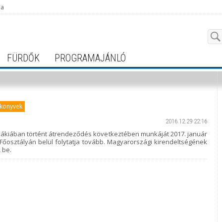
ja
FÜRDŐK
PROGRAMAJÁNLÓ
ikönyvek
2016.12.29 22:16
lovákiában történt átrendeződés következtében munkáját 2017. január
 Főosztályán belül folytatja tovább. Magyarországi kirendeltségének
 be.