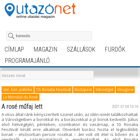
CÍMLAP
MAGAZIN
SZÁLLÁSOK
FÜRDŐK
PROGRAMAJÁNLÓ
sör, bor, pálinka
10. Rosalia Fesztivál
Budapest
Városliget
Vinagora
Le Mondial du Rosé
A rosé műfaj lett
2021.07.04 10:16
A vírus által ránk kényszerített szünet után, az idén ismét találkozhattak
a Városligetben a borokkal és a borászokkal a jó borok kedvelői. Július
első hétvégéjén, pénteken, szombaton és vasárnap, a 10. Rosalia
Fesztivál kínált erre alkalmat. Ötvenkét borász hozta el legkiválóbb
borait – elsősorban persze rosékat – ám volt ott étel is bőven és a
rendezők a szórakoztatásról is gondoskodtak. Az első Rosalia