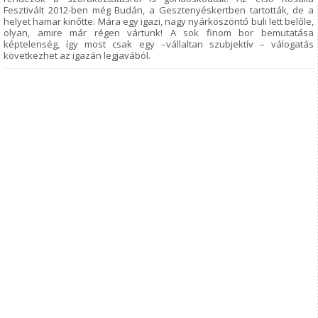
Fesztivált 2012-ben még Budán, a Gesztenyéskertben tartották, de a
helyet hamar kinőtte. Mára egy igazi, nagy nyárköszöntő buli lett belőle,
olyan, amire már régen vártunk! A sok finom bor bemutatása
képtelenség, így most csak egy –vállaltan szubjektív – válogatás
következhet az igazán legjavából.