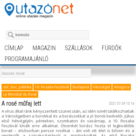
CÍMLAP
MAGAZIN
SZÁLLÁSOK
FÜRDŐK
PROGRAMAJÁNLÓ
sör, bor, pálinka
10. Rosalia Fesztivál
Budapest
Városliget
Vinagora
Le Mondial du Rosé
A rosé műfaj lett
2021.07.04 10:16
A vírus által ránk kényszerített szünet után, az idén ismét találkozhattak
a Városligetben a borokkal és a borászokkal a jó borok kedvelői. Július
első hétvégéjén, pénteken, szombaton és vasárnap, a 10. Rosalia
Fesztivál kínált erre alkalmat. Ötvenkét borász hozta el legkiválóbb
borait – elsősorban persze rosékat – ám volt ott étel is bőven és a
rendezők a szórakoztatásról is gondoskodtak. Az első Rosalia