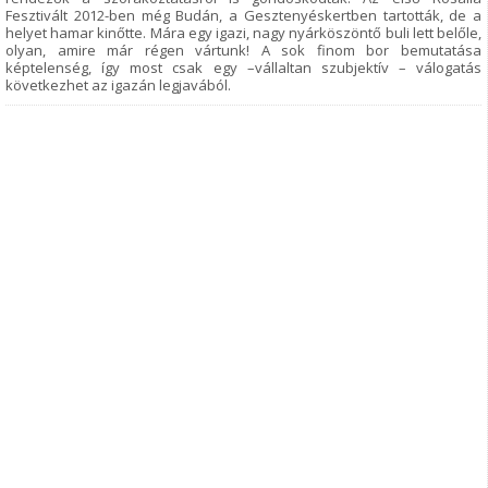
Fesztivált 2012-ben még Budán, a Gesztenyéskertben tartották, de a
helyet hamar kinőtte. Mára egy igazi, nagy nyárköszöntő buli lett belőle,
olyan, amire már régen vártunk! A sok finom bor bemutatása
képtelenség, így most csak egy –vállaltan szubjektív – válogatás
következhet az igazán legjavából.