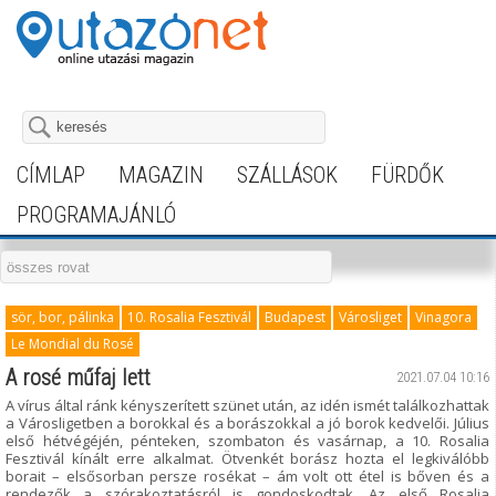
CÍMLAP
MAGAZIN
SZÁLLÁSOK
FÜRDŐK
PROGRAMAJÁNLÓ
sör, bor, pálinka
10. Rosalia Fesztivál
Budapest
Városliget
Vinagora
Le Mondial du Rosé
A rosé műfaj lett
2021.07.04 10:16
A vírus által ránk kényszerített szünet után, az idén ismét találkozhattak
a Városligetben a borokkal és a borászokkal a jó borok kedvelői. Július
első hétvégéjén, pénteken, szombaton és vasárnap, a 10. Rosalia
Fesztivál kínált erre alkalmat. Ötvenkét borász hozta el legkiválóbb
borait – elsősorban persze rosékat – ám volt ott étel is bőven és a
rendezők a szórakoztatásról is gondoskodtak. Az első Rosalia