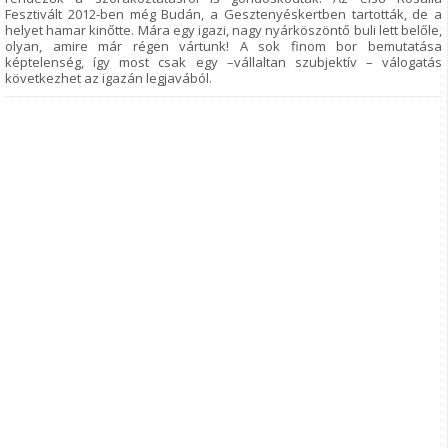
Fesztivált 2012-ben még Budán, a Gesztenyéskertben tartották, de a
helyet hamar kinőtte. Mára egy igazi, nagy nyárköszöntő buli lett belőle,
olyan, amire már régen vártunk! A sok finom bor bemutatása
képtelenség, így most csak egy –vállaltan szubjektív – válogatás
következhet az igazán legjavából.