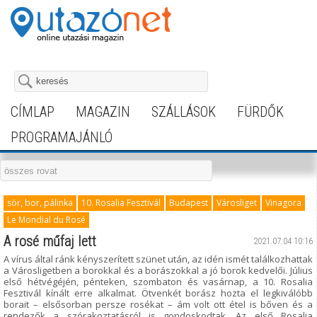
CÍMLAP
MAGAZIN
SZÁLLÁSOK
FÜRDŐK
PROGRAMAJÁNLÓ
sör, bor, pálinka
10. Rosalia Fesztivál
Budapest
Városliget
Vinagora
Le Mondial du Rosé
A rosé műfaj lett
2021.07.04 10:16
A vírus által ránk kényszerített szünet után, az idén ismét találkozhattak
a Városligetben a borokkal és a borászokkal a jó borok kedvelői. Július
első hétvégéjén, pénteken, szombaton és vasárnap, a 10. Rosalia
Fesztivál kínált erre alkalmat. Ötvenkét borász hozta el legkiválóbb
borait – elsősorban persze rosékat – ám volt ott étel is bőven és a
rendezők a szórakoztatásról is gondoskodtak. Az első Rosalia