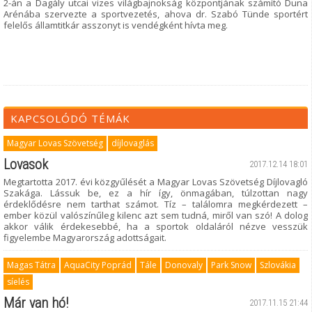
2-án a Dagály utcai vizes világbajnokság központjának számító Duna
Arénába szervezte a sportvezetés, ahova dr. Szabó Tünde sportért
felelős államtitkár asszonyt is vendégként hívta meg.
KAPCSOLÓDÓ TÉMÁK
Magyar Lovas Szövetség
díjlovaglás
Lovasok
2017.12.14 18:01
Megtartotta 2017. évi közgyűlését a Magyar Lovas Szövetség Díjlovagló
Szakága. Lássuk be, ez a hír így, önmagában, túlzottan nagy
érdeklődésre nem tarthat számot. Tíz – találomra megkérdezett –
ember közül valószínűleg kilenc azt sem tudná, miről van szó! A dolog
akkor válik érdekesebbé, ha a sportok oldaláról nézve vesszük
figyelembe Magyarország adottságait.
Magas Tátra
AquaCity Poprád
Tále
Donovaly
Park Snow
Szlovákia
síelés
Már van hó!
2017.11.15 21:44