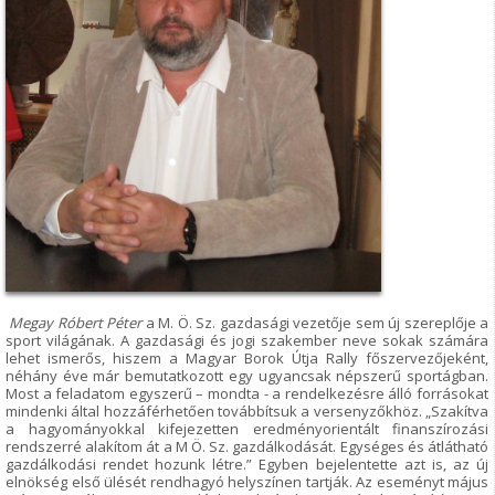
Megay Róbert Péter
a M. Ö. Sz. gazdasági vezetője sem új szereplője a
sport világának. A gazdasági és jogi szakember neve sokak számára
lehet ismerős, hiszem a Magyar Borok Útja Rally főszervezőjeként,
néhány éve már bemutatkozott egy ugyancsak népszerű sportágban.
Most a feladatom egyszerű – mondta - a rendelkezésre álló forrásokat
mindenki által hozzáférhetően továbbítsuk a versenyzőkhöz. „Szakítva
a hagyományokkal kifejezetten eredményorientált finanszírozási
rendszerré alakítom át a M Ö. Sz. gazdálkodását. Egységes és átlátható
gazdálkodási rendet hozunk létre.” Egyben bejelentette azt is, az új
elnökség első ülését rendhagyó helyszínen tartják. Az eseményt május