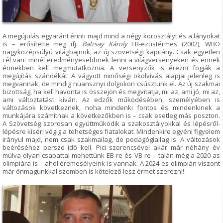
A megújulás egyaránt érinti majd mind a négy korosztályt és a lányokat
is – erősítette meg ifj.
Balzsay Károly
EB-ezüstérmes (2002), WBO
nagyközépsúlyú világbajnok, az új szövetségi kapitány. Csak egyetlen
cél van: minél eredményesebbnek lenni a világversenyeken és ennek
érmekben kell megmutatkoznia. A versenyzők is érezni fogják a
megújítás szándékát. A vágyott minőségi ökölvívás alapjai jelenleg is
megvannak, de mindig nüansznyi dolgokon csúsztunk el. Az új szakmai
bizottság, ha kell havonta is összejön és megvitatja, mi az, ami jó, mi az,
ami változtatást kíván. Az edzők működésében, személyében is
változások következnek, noha mindenki fontos és mindenkinek a
munkájára számítnak a következőkben is – csak esetleg más poszton.
A Szövetség szorosan együttműködik a szakosztályokkal és lépésről-
lépésre kíséri végig a tehetséges fiatalokat. Mindenkire egyéni figyelem
irányul majd, nem csak szakmailag, de pedagógiailag is. A változások
beéréséhez persze idő kell. Pici szerencsével akár már néhány év
múlva olyan csapattal mehettünk EB-re és VB-re – talán még a 2020-as
olimpiára is – ahol éremesélyeink is vannak. A 2024-es olimpián viszont
már önmagunkkal szemben is kötelező lesz érmet szerezni!