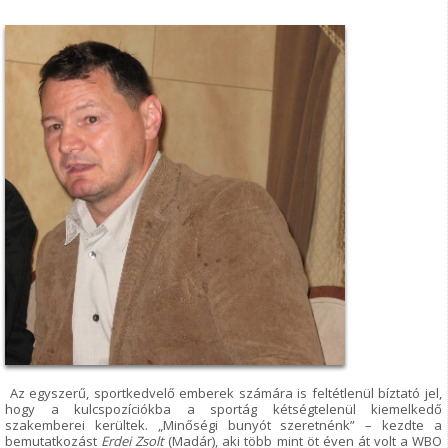
Az egyszerű, sportkedvelő emberek számára is feltétlenül bíztató jel,
hogy a kulcspozíciókba a sportág kétségtelenül kiemelkedő
szakemberei kerültek. „Minőségi bunyót szeretnénk” – kezdte a
bemutatkozást
Erdei Zsolt
(Madár), aki több mint öt éven át volt a WBO