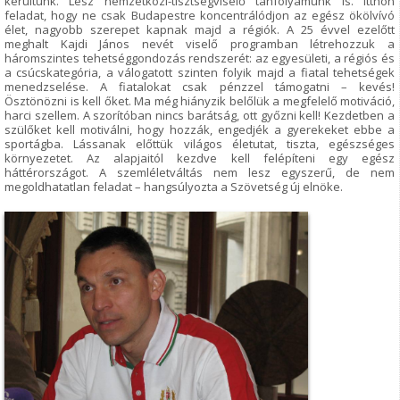
kerültünk. Lesz nemzetközi-tisztségviselő tanfolyamunk is. Itthon
feladat, hogy ne csak Budapestre koncentrálódjon az egész ökölvívó
élet, nagyobb szerepet kapnak majd a régiók. A 25 évvel ezelőtt
meghalt Kajdi János nevét viselő programban létrehozzuk a
háromszintes tehetséggondozás rendszerét: az egyesületi, a régiós és
a csúcskategória, a válogatott szinten folyik majd a fiatal tehetségek
menedzselése. A fiatalokat csak pénzzel támogatni – kevés!
Ösztönözni is kell őket. Ma még hiányzik belőlük a megfelelő motiváció,
harci szellem. A szorítóban nincs barátság, ott győzni kell! Kezdetben a
szülőket kell motiválni, hogy hozzák, engedjék a gyerekeket ebbe a
sportágba. Lássanak előttük világos életutat, tiszta, egészséges
környezetet. Az alapjaitól kezdve kell felépíteni egy egész
háttérországot. A szemléletváltás nem lesz egyszerű, de nem
megoldhatatlan feladat – hangsúlyozta a Szövetség új elnöke.