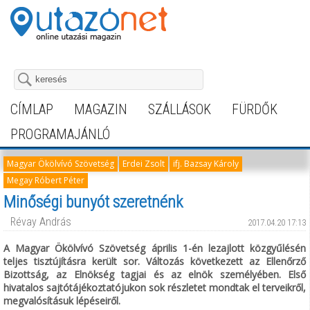
CÍMLAP
MAGAZIN
SZÁLLÁSOK
FÜRDŐK
PROGRAMAJÁNLÓ
Magyar Ökölvívó Szövetség
Erdei Zsolt
ifj. Bazsay Károly
Megay Róbert Péter
Minőségi bunyót szeretnénk
Révay András
2017.04.20 17:13
A Magyar Ökölvívó Szövetség április 1-én lezajlott közgyűlésén
teljes tisztújításra került sor. Változás következett az Ellenőrző
Bizottság, az Elnökség tagjai és az elnök személyében. Első
hivatalos sajtótájékoztatójukon sok részletet mondtak el terveikről,
megvalósításuk lépéseiről.