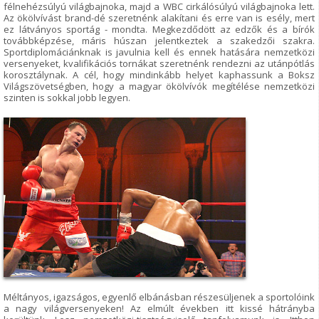
félnehézsúlyú világbajnoka, majd a WBC cirkálósúlyú világbajnoka lett.
Az ökölvívást brand-dé szeretnénk alakítani és erre van is esély, mert
ez látványos sportág - mondta. Megkezdődött az edzők és a bírók
továbbképzése, máris húszan jelentkeztek a szakedzői szakra.
Sportdiplomáciánknak is javulnia kell és ennek hatására nemzetközi
versenyeket, kvalifikációs tornákat szeretnénk rendezni az utánpótlás
korosztálynak. A cél, hogy mindinkább helyet kaphassunk a Boksz
Világszövetségben, hogy a magyar ökölvívók megítélése nemzetközi
szinten is sokkal jobb legyen.
Méltányos, igazságos, egyenlő elbánásban részesüljenek a sportolóink
a nagy világversenyeken! Az elmúlt években itt kissé hátrányba