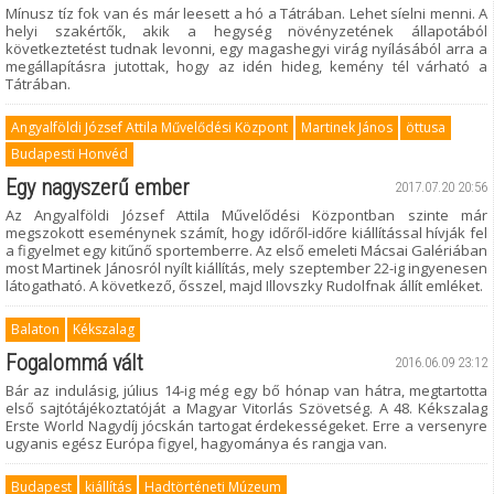
Mínusz tíz fok van és már leesett a hó a Tátrában. Lehet síelni menni. A
helyi szakértők, akik a hegység növényzetének állapotából
következtetést tudnak levonni, egy magashegyi virág nyílásából arra a
megállapításra jutottak, hogy az idén hideg, kemény tél várható a
Tátrában.
Angyalföldi József Attila Művelődési Központ
Martinek János
öttusa
Budapesti Honvéd
Egy nagyszerű ember
2017.07.20 20:56
Az Angyalföldi József Attila Művelődési Központban szinte már
megszokott eseménynek számít, hogy időről-időre kiállítással hívják fel
a figyelmet egy kitűnő sportemberre. Az első emeleti Mácsai Galériában
most Martinek Jánosról nyílt kiállítás, mely szeptember 22-ig ingyenesen
látogatható. A következő, ősszel, majd Illovszky Rudolfnak állít emléket.
Balaton
Kékszalag
Fogalommá vált
2016.06.09 23:12
Bár az indulásig, július 14-ig még egy bő hónap van hátra, megtartotta
első sajtótájékoztatóját a Magyar Vitorlás Szövetség. A 48. Kékszalag
Erste World Nagydíj jócskán tartogat érdekességeket. Erre a versenyre
ugyanis egész Európa figyel, hagyománya és rangja van.
Budapest
kiállítás
Hadtörténeti Múzeum