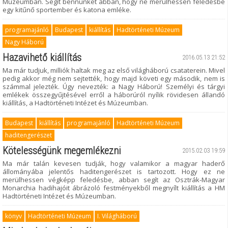
Múzeumban. Segít bennünket abban, hogy ne merülhessen feledésbe
egy kitűnő sportember és katona emléke.
programajánló
Budapest
kiállítás
Hadtörténeti Múzeum
Nagy Háború
Hazavihető kiállítás
2016.05.13 21:52
Ma már tudjuk, milliók haltak meg az első világháború csataterein. Mivel
pedig akkor még nem sejtették, hogy majd követi egy második, nem is
számmal jelezték. Úgy nevezték: a Nagy Háború! Személyi és tárgyi
emlékek összegyűjtésével erről a háborúról nyílik rövidesen állandó
kiállítás, a Hadtörténeti Intézet és Múzeumban.
Budapest
kiállítás
programajánló
Hadtörténeti Múzeum
haditengerészet
Kötelességünk megemlékezni
2015.02.03 19:59
Ma már talán kevesen tudják, hogy valamikor a magyar haderő
állományába jelentős haditengerészet is tartozott. Hogy ez ne
merülhessen végképp feledésbe, abban segít az Osztrák-Magyar
Monarchia hadihajóit ábrázoló festményekből megnyílt kiállítás a HM
Hadtörténeti Intézet és Múzeumban.
könyv
Hadtörténeti Múzeum
I. Világháború