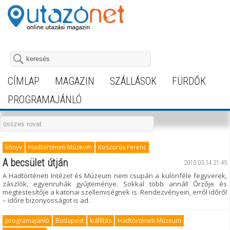
CÍMLAP
MAGAZIN
SZÁLLÁSOK
FÜRDŐK
PROGRAMAJÁNLÓ
könyv
Hadtörténeti Múzeum
Koszorús Ferenc
A becsület útján
2015.03.14 21:45
A Hadtörténeti Intézet és Múzeum nem csupán a különféle fegyverek,
zászlók, egyenruhák gyűjteménye. Sokkal több annál! Őrzője és
megtestesítője a katonai szellemiségnek is. Rendezvényein, erről időről
– időre bizonyosságot is ad.
programajánló
Budapest
kiállítás
Hadtörténeti Múzeum