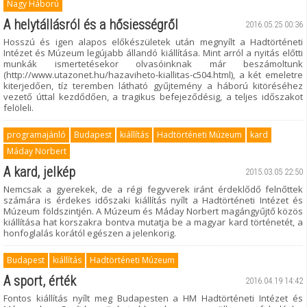
Nagy Háború
A helytállásról és a hősiességről
2016.05.25 00:36
Hosszú és igen alapos előkészületek után megnyílt a Hadtörténeti
Intézet és Múzeum legújabb állandó kiállítása. Mint arról a nyitás előtti
munkák ismertetésekor olvasóinknak már beszámoltunk
(http://www.utazonet.hu/hazaviheto-kiallitas-c504.html), a két emeletre
kiterjedően, tíz teremben látható gyűjtemény a háború kitöréséhez
vezető úttal kezdődően, a tragikus befejeződésig, a teljes időszakot
felöleli.
programajánló
Budapest
kiállítás
Hadtörténeti Múzeum
kard
Máday Norbert
A kard, jelkép
2015.03.05 22:50
Nemcsak a gyerekek, de a régi fegyverek iránt érdeklődő felnőttek
számára is érdekes időszaki kiállítás nyílt a Hadtörténeti Intézet és
Múzeum földszintjén. A Múzeum és Máday Norbert magángyűjtő közös
kiállítása hat korszakra bontva mutatja be a magyar kard történetét, a
honfoglalás korától egészen a jelenkorig.
Budapest
kiállítás
Hadtörténeti Múzeum
A sport, érték
2016.04.19 14:42
Fontos kiállítás nyílt meg Budapesten a HM Hadtörténeti Intézet és