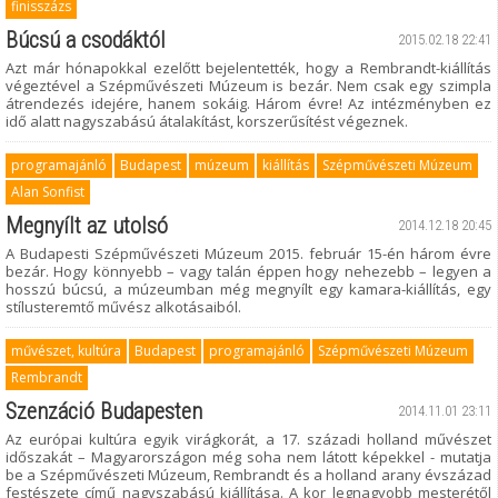
finisszázs
Búcsú a csodáktól
2015.02.18 22:41
Azt már hónapokkal ezelőtt bejelentették, hogy a Rembrandt-kiállítás
végeztével a Szépművészeti Múzeum is bezár. Nem csak egy szimpla
átrendezés idejére, hanem sokáig. Három évre! Az intézményben ez
idő alatt nagyszabású átalakítást, korszerűsítést végeznek.
programajánló
Budapest
múzeum
kiállítás
Szépművészeti Múzeum
Alan Sonfist
Megnyílt az utolsó
2014.12.18 20:45
A Budapesti Szépművészeti Múzeum 2015. február 15-én három évre
bezár. Hogy könnyebb – vagy talán éppen hogy nehezebb – legyen a
hosszú búcsú, a múzeumban még megnyílt egy kamara-kiállítás, egy
stílusteremtő művész alkotásaiból.
művészet, kultúra
Budapest
programajánló
Szépművészeti Múzeum
Rembrandt
Szenzáció Budapesten
2014.11.01 23:11
Az európai kultúra egyik virágkorát, a 17. századi holland művészet
időszakát – Magyarországon még soha nem látott képekkel - mutatja
be a Szépművészeti Múzeum, Rembrandt és a holland arany évszázad
festészete című nagyszabású kiállítása. A kor legnagyobb mesterétől