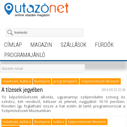
CÍMLAP
MAGAZIN
SZÁLLÁSOK
FÜRDŐK
PROGRAMAJÁNLÓ
művészet, kultúra
Budapest
programajánló
Szépművészeti Múzeum
A tízesek jegyében
2014.09.23 22:26
Tíz képzőművészeti alkotás, ugyanannyi szépirodalmi szöveg és
színész, két rendező, kétszer öt jelenet, nagyjából 10-10 percben.
Röviden így foglalható össze a hat estén át tartó programsorozat a
Szépművészeti Múzeumban.
művészet, kultúra
Budapest
kultúra
Szépművészeti Múzeum