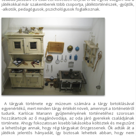
játékokkal már szakemberek több csoportja, játéktörténészek, -gyűjtők,
-alkotók, pedagógusok, pszichológusok foglalkoznak.
A tárgyak története egy múzeum számára a tárgy birtoklásával
egyenértékű, mert minden tárgy értékét növeli, amennyit a történetéről
tudunk. Karlócai Mariann gyűjteményének történetéhez szorosan
hozzátartozik az ő magánóvodája, az oda járó gyerekek családjának
története. Ahogy fokozatosan kisebb lakásokba költöztek és megszűnt
a lehetősége annak, hogy régi tárgyakat őrizgessenek. Ők adták át a
játékok jelentős hányadát, így biztosak lehettek abban, hogy nem