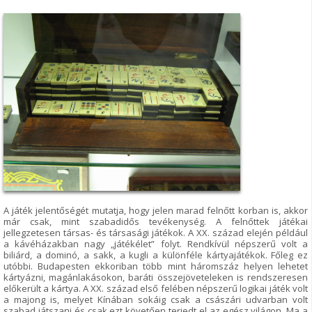
A játék jelentőségét mutatja, hogy jelen marad felnőtt korban is, akkor
már csak, mint szabadidős tevékenység. A felnőttek játékai
jellegzetesen társas- és társasági játékok. A XX. század elején például
a kávéházakban nagy „játékélet” folyt. Rendkívül népszerű volt a
biliárd, a dominó, a sakk, a kugli a különféle kártyajátékok. Főleg ez
utóbbi. Budapesten ekkoriban több mint háromszáz helyen lehetet
kártyázni, magánlakásokon, baráti összejöveteleken is rendszeresen
előkerült a kártya. A XX. század első felében népszerű logikai játék volt
a majong is, melyet Kínában sokáig csak a császári udvarban volt
szabad játszani és csak ezt követően terjedt el az egész világon. Ma a