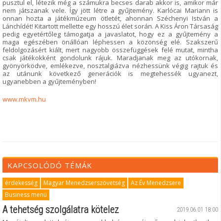
pusztul el, létezik még a számukra becses darab akkor is, amikor már
nem játszanak vele. Így jött létre a gyűjtemény. Karlócai Mariann is
onnan hozta a játékmúzeum ötletét, ahonnan Széchenyi István a
Lánchídét! Kitartott mellette egy hosszú élet során. A Kiss Áron Társaság
pedig egyetértőleg támogatja a javaslatot, hogy ez a gyűjtemény a
maga egészében önállóan léphessen a közönség elé. Szakszerű
feldolgozásért kiált, mert nagyobb összefüggések felé mutat, mintha
csak játékokként gondolunk rájuk. Maradjanak meg az utókornak,
gyönyörködve, emlékezve, nosztalgiázva nézhessünk végig rajtuk és
az utánunk következő generációk is megtehessék ugyanezt,
ugyanebben a gyűjteményben!
www.mkvm.hu
KAPCSOLÓDÓ TÉMÁK
érdekesség
Magyar Menedzserszövetség
Az Év Menedzsere
Business menü
A tehetség szolgálatra kötelez
2019.06.01 18:00