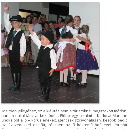
Méltóan jellegéhez, ez a kiállítás nem a tárlatoknál megszokott módon,
hanem dallal-tánccal kezdődött. Előbb egy alkalmi – Karlócai Mariann
unokáiból álló – kórus énekelt, igencsak színvonalasan, később pedig
az évtizedekkel ezelőtt, részben az ő közreműködésével létrejött