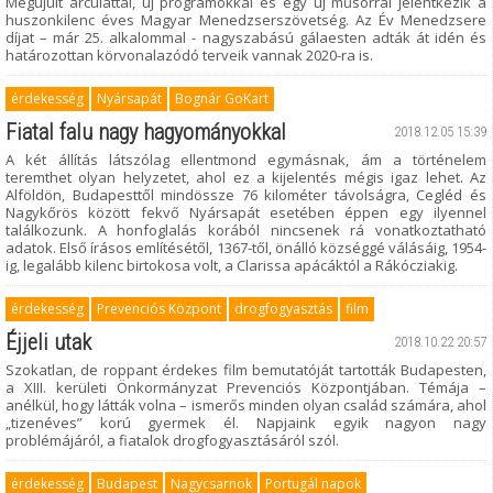
Megújult arculattal, új programokkal és egy új műsorral jelentkezik a
huszonkilenc éves Magyar Menedzserszövetség. Az Év Menedzsere
díjat – már 25. alkalommal - nagyszabású gálaesten adták át idén és
határozottan körvonalazódó terveik vannak 2020-ra is.
érdekesség
Nyársapát
Bognár GoKart
Fiatal falu nagy hagyományokkal
2018.12.05 15:39
A két állítás látszólag ellentmond egymásnak, ám a történelem
teremthet olyan helyzetet, ahol ez a kijelentés mégis igaz lehet. Az
Alföldön, Budapesttől mindössze 76 kilométer távolságra, Cegléd és
Nagykőrös között fekvő Nyársapát esetében éppen egy ilyennel
találkozunk. A honfoglalás korából nincsenek rá vonatkoztatható
adatok. Első írásos említésétől, 1367-től, önálló községgé válásáig, 1954-
ig, legalább kilenc birtokosa volt, a Clarissa apácáktól a Rákócziakig.
érdekesség
Prevenciós Központ
drogfogyasztás
film
Éjjeli utak
2018.10.22 20:57
Szokatlan, de roppant érdekes film bemutatóját tartották Budapesten,
a XIII. kerületi Önkormányzat Prevenciós Központjában. Témája –
anélkül, hogy látták volna – ismerős minden olyan család számára, ahol
„tizenéves” korú gyermek él. Napjaink egyik nagyon nagy
problémájáról, a fiatalok drogfogyasztásáról szól.
érdekesség
Budapest
Nagycsarnok
Portugál napok