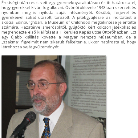
Érettségi után részt vett egy gyermeknyaraltatáson és itt határozta el,
hogy gyerekkel kíván foglalkozni. Óvónői oklevele 1948-ban szerzett és
nyomban meg is nyitotta saját intézményét. Később, férjével és
gyerekeivel sokat utazott, túrázott. A játékgyűjtésre az indíttatást a
skóciai Edinburghban, a Museum of Childhood megtekintése jelentette
számára. Hazatérve ismerősöktől, gyűjtőktől kért kölcsön játékokat és
megrendezte első kiállítását a II. kerületi Kapás utcai Úttörőházban. Ezt
egy újabb kiállítás követte a Magyar Nemzeti Múzeumban, de a
„szakma” figyelmét nem sikerült felkeltenie. Ekkor határozta el, hogy
létrehozza saját gyűjteményét.