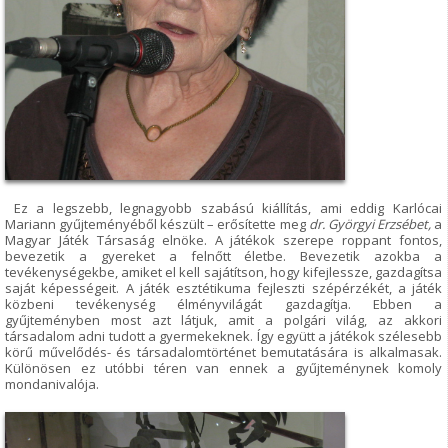
Ez a legszebb, legnagyobb szabású kiállítás, ami eddig Karlócai
Mariann gyűjteményéből készült – erősítette meg
dr. Györgyi Erzsébet,
a
Magyar Játék Társaság elnöke. A játékok szerepe roppant fontos,
bevezetik a gyereket a felnőtt életbe. Bevezetik azokba a
tevékenységekbe, amiket el kell sajátítson, hogy kifejlessze, gazdagítsa
saját képességeit. A játék esztétikuma fejleszti szépérzékét, a játék
közbeni tevékenység élményvilágát gazdagítja. Ebben a
gyűjteményben most azt látjuk, amit a polgári világ, az akkori
társadalom adni tudott a gyermekeknek. Így együtt a játékok szélesebb
körű művelődés- és társadalomtörténet bemutatására is alkalmasak.
Különösen ez utóbbi téren van ennek a gyűjteménynek komoly
mondanivalója.