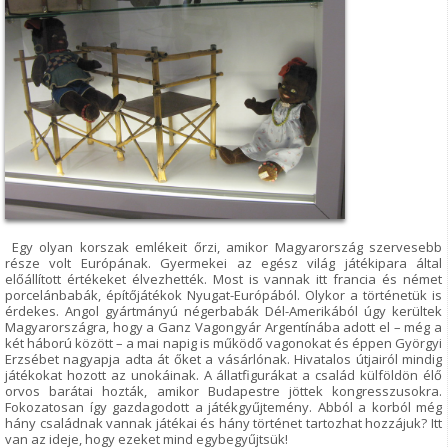
Egy olyan korszak emlékeit őrzi, amikor Magyarország szervesebb
része volt Európának. Gyermekei az egész világ játékipara által
előállított értékeket élvezhették. Most is vannak itt francia és német
porcelánbabák, építőjátékok Nyugat-Európából. Olykor a történetük is
érdekes. Angol gyártmányú négerbabák Dél-Amerikából úgy kerültek
Magyarországra, hogy a Ganz Vagongyár Argentínába adott el – még a
két háború között – a mai napig is működő vagonokat és éppen Györgyi
Erzsébet nagyapja adta át őket a vásárlónak. Hivatalos útjairól mindig
játékokat hozott az unokáinak. A állatfigurákat a család külföldön élő
orvos barátai hozták, amikor Budapestre jöttek kongresszusokra.
Fokozatosan így gazdagodott a játékgyűjtemény. Abból a korból még
hány családnak vannak játékai és hány történet tartozhat hozzájuk? Itt
van az ideje, hogy ezeket mind egybegyűjtsük!