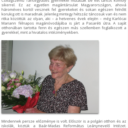
Csillagszemű Táncegyüttes gyermekei mutattak be két táncot komoly
sikerrel. Ez az egyetlen magántársulat Magyarországon, ahová
hároméves kortól vesznek fel gyerekeket és sokan egészen felnőtt
korukig ott is maradnak. Jelenleg mintegy hétszáz táncosuk van és nem
ritka közöttük az olyan, aki – a hetvenes évek elején – még Karlócai
Mariann félnapos magánóvodájába is járt a Pasaréti útra. A saját
otthonában tartotta fenn és egészen más szellemben foglalkozott a
gyerekkel, mint a hivatalos intézményekben.
Mindennek persze előzménye is volt. Először is a polgári otthon és az
iskolák, köztük a Baár-Madas Református Leánynevelő Intézet.