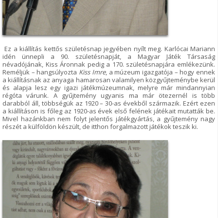
Ez a kiállítás kettős születésnap jegyében nyílt meg. Karlócai Mariann
idén ünnepli a 90. születésnapját, a Magyar Játék Társaság
névadójának, Kiss Áronnak pedig a 170. születésnapjára emlékezünk.
Reméljük – hangsúlyozta
Kiss Imre
, a múzeum igazgatója – hogy ennek
a kiállításnak az anyaga hamarosan valamilyen közgyűjteménybe kerül
és alapja lesz egy igazi játékmúzeumnak, melyre már mindannyian
régóta várunk. A gyűjtemény ugyanis ma már ötezernél is több
darabból áll, többségük az 1920 – 30-as évekből származik. Ezért ezen
a kiállításon is főleg az 1920-as évek első felének játékait mutatták be.
Mivel hazánkban nem folyt jelentős játékgyártás, a gyűjtemény nagy
részét a külföldön készült, de itthon forgalmazott játékok teszik ki.