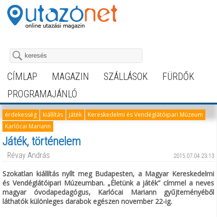
CÍMLAP
MAGAZIN
SZÁLLÁSOK
FÜRDŐK
PROGRAMAJÁNLÓ
érdekesség
kiállítás
játék
Kereskedelmi és Vendéglátóipari Múzeum
Karlócai Mariann
Játék, történelem
Révay András
2015.07.04 23:13
Szokatlan kiállítás nyílt meg Budapesten, a Magyar Kereskedelmi
és Vendéglátóipari Múzeumban. „Életünk a játék” címmel a neves
magyar óvodapedagógus, Karlócai Mariann gyűjteményéből
láthatók különleges darabok egészen november 22-ig.