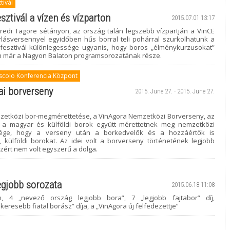
tivál
sztivál a vízen és vízparton
2015.07.01 13:17
edi Tagore sétányon, az ország talán legszebb vízpartján a VinCE
orlásversennyel egyidőben hűs borral teli pohárral szurkolhatunk a
 fesztivál különlegessége ugyanis, hogy boros „élménykurzusokat”
dén már a Nagyon Balaton programsorozatának része.
scolo Konferencia Központ
ai borverseny
2015. June 27. - 2015. June 27.
zetközi bor-megmérettetése, a VinAgora Nemzetközi Borverseny, az
 a magyar és külföldi borok együtt mérettetnek meg nemzetközi
essége, hogy a verseny után a borkedvelők és a hozzáértők is
 külföldi borokat. Az idei volt a borverseny történetének legjobb
zért nem volt egyszerű a dolga.
egjobb sorozata
2015.06.18 11:08
 4 „nevező ország legjobb bora”, 7 „legjobb fajtabor” díj,
eresebb fiatal borász” díja, a „VinAgora új felfedezettje”