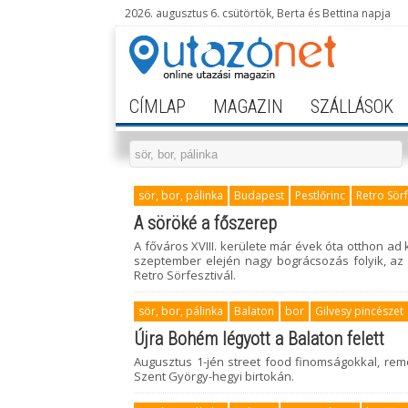
2026. augusztus 6. csütörtök, Berta és Bettina napja
CÍMLAP
MAGAZIN
SZÁLLÁSOK
sör, bor, pálinka
Budapest
Pestlőrinc
Retro Sörf
A söröké a főszerep
A főváros XVIII. kerülete már évek óta otthon 
szeptember elején nagy bográcsozás folyik, az 
Retro Sörfesztivál.
sör, bor, pálinka
Balaton
bor
Gilvesy pincészet
Újra Bohém légyott a Balaton felett
Augusztus 1-jén street food finomságokkal, rem
Szent György-hegyi birtokán.