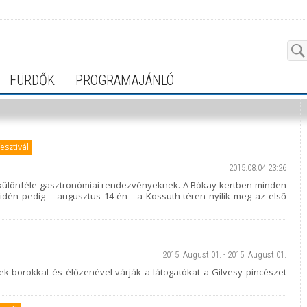
FÜRDŐK
PROGRAMAJÁNLÓ
esztivál
2015.08.04 23:26
ad különféle gasztronómiai rendezvényeknek. A Bókay-kertben minden
idén pedig – augusztus 14-én - a Kossuth téren nyílik meg az első
2015. August 01. - 2015. August 01.
ek borokkal és élőzenével várják a látogatókat a Gilvesy pincészet