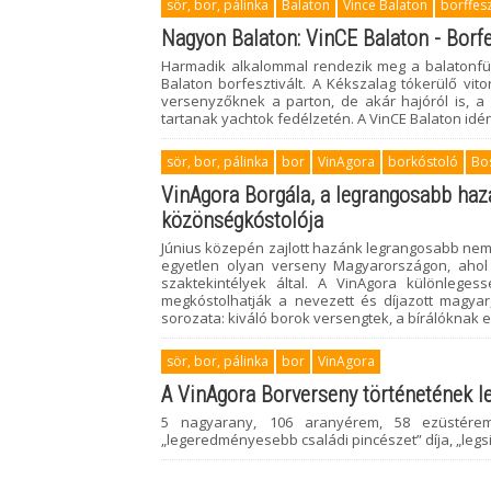
sör, bor, pálinka
Balaton
Vince Balaton
borffesz
Nagyon Balaton: VinCE Balaton - Borfe
Harmadik alkalommal rendezik meg a balatonfür
Balaton borfesztivált. A Kékszalag tókerülő vit
versenyzőknek a parton, de akár hajóról is, a
tartanak yachtok fedélzetén. A VinCE Balaton i
sör, bor, pálinka
bor
VinAgora
borkóstoló
Bo
VinAgora Borgála, a legrangosabb haz
közönségkóstolója
Június közepén zajlott hazánk legrangosabb nem
egyetlen olyan verseny Magyarországon, ahol
szaktekintélyek által. A VinAgora különleg
megkóstolhatják a nevezett és díjazott magyar,
sorozata: kiváló borok versengtek, a bírálóknak e
sör, bor, pálinka
bor
VinAgora
A VinAgora Borverseny történetének l
5 nagyarany, 106 aranyérem, 58 ezüstérem,
„legeredményesebb családi pincészet” díja, „legsik