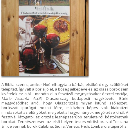
A Biblia szerint, amikor Noé elhagyta a bárkát, elsőként egy szőlőtőkét
telepített. Így vált a bor a jólét, a bőség jelképévé és az olasz borok sem
kivételek ez alól – mondta el a fesztivál megnyitásakor őexcellenciája,
Maria Assunta Accili,
Olaszország budapesti nagykövete. Bárki
meggyőződhet arról, hogy Olaszország milyen kitűnő szőlészeti,
borászati iparágat hozott létre, miközben képes volt kiaknázni
mindazokat az előnyöket, melyeket a hagyományok megőrzése kínál. A
fesztivál látogatói az ország legnépszerűbb területeiről kóstolhatnak
borokat. Természetesen az első helyen testes vörösboraival Toscana
áll, de vannak borok Calabria, Sicilia, Veneto, Friuli, Lombardia tájairól is.