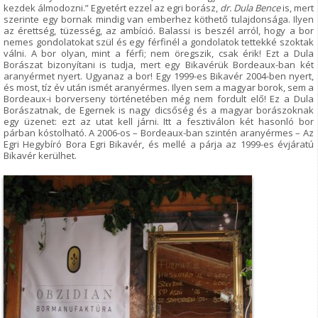
kezdek álmodozni.” Egyetért ezzel az egri borász,
dr. Dula Bence
is, mert
szerinte egy bornak mindig van emberhez köthető tulajdonsága. Ilyen
az érettség, tüzesség, az ambíció. Balassi is beszél arról, hogy a bor
nemes gondolatokat szül és egy férfinél a gondolatok tettekké szoktak
válni. A bor olyan, mint a férfi; nem öregszik, csak érik! Ezt a Dula
Borászat bizonyítani is tudja, mert egy Bikavérük Bordeaux-ban két
aranyérmet nyert. Ugyanaz a bor! Egy 1999-es Bikavér 2004-ben nyert,
és most, tíz év után ismét aranyérmes. Ilyen sem a magyar borok, sem a
Bordeaux-i borverseny történetében még nem fordult elő! Ez a Dula
Borászatnak, de Egernek is nagy dicsőség és a magyar borászoknak
egy üzenet: ezt az utat kell járni. Itt a fesztiválon két hasonló bor
párban kóstolható. A 2006-os – Bordeaux-ban szintén aranyérmes – Az
Egri Hegybíró Bora Egri Bikavér, és mellé a párja az 1999-es évjáratú
Bikavér kerülhet.