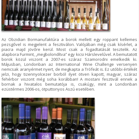
Az Obzidian Bormanufaktúra a borok mellett egy roppant kellemes
pezsgővel is megjelent a fesztiválon. Valójában még csak kísérlet, a
piacra majd jövőre kerül. Most csak a fogadtatását tesztelik. Az
alapbora Furmint, „megbolondítva” egy kicsi Hárslevelűvel. A bemutatott
borok közül viszont a 2007-es száraz Szamorodni emelkedik ki.
Májusban, Londonban az International Wine Challenge versenyen
nemcsak aranyérmet nyert, de megkapta a Trófeát is. Ez utóbbi értékét
jelzi, hogy tizennyolcezer borból ilyet ötven kapott, magyar, száraz
fehérbor viszont még soha korábban! A mostani fesztivál ennek a
bornak a hivatalos bemutatója is, csakúgy, mint a Londonban
ezüstérmes 2006-os, ötputtonyos Aszú esetében.