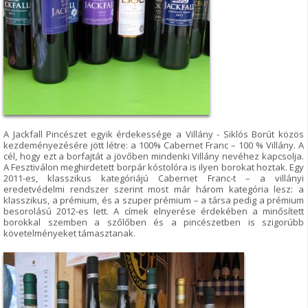
A Jackfall Pincészet egyik érdekessége a Villány - Siklós Borút közös
kezdeményezésére jött létre: a 100% Cabernet Franc – 100 % Villány. A
cél, hogy ezt a borfajtát a jövőben mindenki Villány nevéhez kapcsolja.
A Fesztiválon meghirdetett borpár kóstolóra is ilyen borokat hoztak. Egy
2011-es, klasszikus kategóriájú Cabernet Franc-t – a villányi
eredetvédelmi rendszer szerint most már három kategória lesz: a
klasszikus, a prémium, és a szuper prémium – a társa pedig a prémium
besorolású 2012-es lett. A címek elnyerése érdekében a minősített
borokkal szemben a szőlőben és a pincészetben is szigorúbb
követelményeket támasztanak.