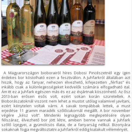
A Magyarországon bioborairól híres Dobosi Pincészetnél egy igen
érdekes bor kóstolható ezen a fesztiválon. A Juhfarkról általában azt
hiszik, hogy az fanyar, nehezen élvezhető, kifejezetten „férfias” és
inkább csak a különlegességeket kedvelők számára elfogadható ital.
Ám itt ez a Juhfark egészen más és ez az évjártnak köszönhető. Az ősz
2013-ban erősen esős volt, ezért sokan korán szüreteltek. A
Bioborászatoknál viszont nem lehet a mustot utólag valamivel javítani,
ezért kénytelen voltak várni. A savak tompábbak lettek, a must
erjedése 11 gramm maradék szőlőcukornál megállt. A bor november
végére „kész volt”. Mindenki legnagyobb meglepetésére olyan
félszáraz, élvezhető bor jött létre, amiben benne vannak a Juhfark
szőlő ízjegyei, a gyümölcsös illata, de a fanyarság nélkül. Bizonyára
sokaknak fogja megváltoztatni a Juhfarkról eddig kialakult véleményét.