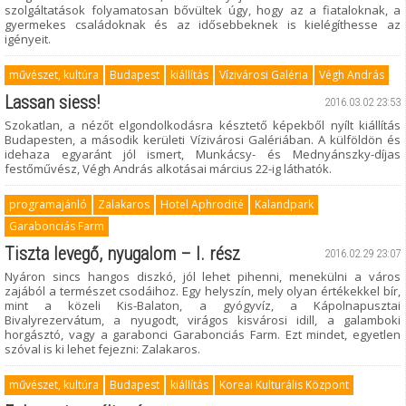
szolgáltatások folyamatosan bővültek úgy, hogy az a fiataloknak, a
gyermekes családoknak és az idősebbeknek is kielégíthesse az
igényeit.
művészet, kultúra
Budapest
kiállítás
Vízivárosi Galéria
Végh András
Lassan siess!
2016.03.02 23:53
Szokatlan, a nézőt elgondolkodásra késztető képekből nyílt kiállítás
Budapesten, a második kerületi Vízivárosi Galériában. A külföldön és
idehaza egyaránt jól ismert, Munkácsy- és Mednyánszky-díjas
festőművész, Végh András alkotásai március 22-ig láthatók.
programajánló
Zalakaros
Hotel Aphrodité
Kalandpark
Garabonciás Farm
Tiszta levegő, nyugalom – I. rész
2016.02.29 23:07
Nyáron sincs hangos diszkó, jól lehet pihenni, menekülni a város
zajából a természet csodáihoz. Egy helyszín, mely olyan értékekkel bír,
mint a közeli Kis-Balaton, a gyógyvíz, a Kápolnapusztai
Bivalyrezervátum, a nyugodt, virágos kisvárosi idill, a galamboki
horgásztó, vagy a garabonci Garabonciás Farm. Ezt mindet, egyetlen
szóval is ki lehet fejezni: Zalakaros.
művészet, kultúra
Budapest
kiállítás
Koreai Kulturális Központ