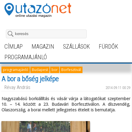
CÍMLAP
MAGAZIN
SZÁLLÁSOK
FÜRDŐK
PROGRAMAJÁNLÓ
programajánló
Budapest
bor
Borfesztivál
A bor a bőség jelképe
Révay András
2014.09.11 00:29
Nagyszabású borkiállítás és vásár várja a látogatókat szeptember
10. – 14. között a 23. Budavári Borfesztiválon. A díszvendég,
Olaszország, a borai mellett jellegzetes ételeit is bemutatja.