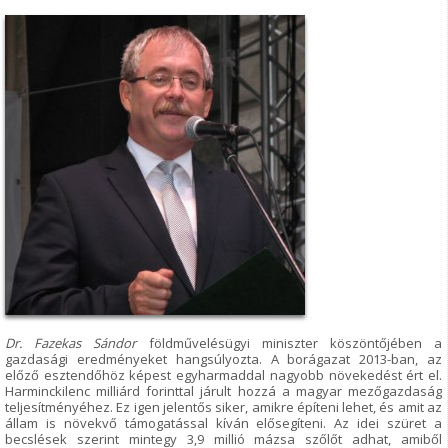
Dr. Fazekas Sándor
földművelésügyi miniszter köszöntőjében a
gazdasági eredményeket hangsúlyozta. A borágazat 2013-ban, az
előző esztendőhöz képest egyharmaddal nagyobb növekedést ért el.
Harminckilenc milliárd forinttal járult hozzá a magyar mezőgazdaság
teljesítményéhez. Ez igen jelentős siker, amikre építeni lehet, és amit az
állam is növekvő támogatással kíván elősegíteni. Az idei szüret a
becslések szerint mintegy 3,9 millió mázsa szőlőt adhat, amiből