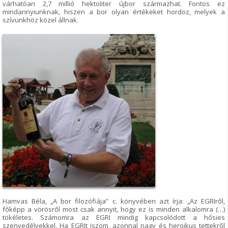
várhatóan 2,7 millió hektoliter újbor származhat. Fontos ez
mindannyiunknak, hiszen a bor olyan értékeket hordoz, melyek a
szívünkhöz közel állnak.
Hamvas Béla, „A bor filozófiája” c. könyvében azt írja: „Az EGRIről,
főképp a vörösről most csak annyit, hogy ez is minden alkalomra (…)
tökéletes. Számomra az EGRI mindig kapcsolódott a hősies
szenvedélyekkel. Ha EGRIt iszom, azonnal nagy és heroikus tettekről