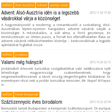
külföld
Alsó-Ausztria
Advent
ünnepi vásár
Advent: Alsó-Ausztria idén is a legszebb
2015.11.03 15:35
vásárokkal várja a közönséget
A hagyományostól a modernig, a romantikustól a szokatlanig, Alsó-
Ausztriában lépten-nyomon hangulatos adventi vásárok várják a
közönséget. A mézeskalács, a sült alma, a forró gesztenye, és
természetesen az ízletes puncs, a forralt bor ellenállhatatlan illata az
adventi vásárok nélkülözhetetlen kísérője – kedvcsinálónak a legjobb
ajánlatokat foglaltuk össze.
külföld
Jordánia
Valami még hiányzik!
2015.10.24 22:15
Jordániából érkezett turisztikai szolgáltatókkal való találkozásra nyílt
lehetősége magyarországi szakembereknek, hogy
megismerkedhessenek a távoli ország idegenforgalmi kínálatával. Az
eseményen részt vett a jordán turisztikai miniszter, Mr. Nayef Al-Fayez
is.
külföld
Hotel Kempinski
Száztizennyolc éves birodalom
2015.10.22 22:59
Bemutatót tartott Budapesten a Kempinski Szállodacsoport. Öt európai