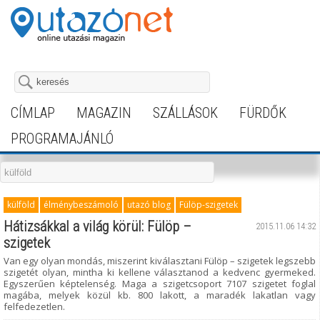
CÍMLAP
MAGAZIN
SZÁLLÁSOK
FÜRDŐK
PROGRAMAJÁNLÓ
külföld
élménybeszámoló
utazó blog
Fülöp-szigetek
Hátizsákkal a világ körül: Fülöp –
2015.11.06 14:32
szigetek
Van egy olyan mondás, miszerint kiválasztani Fülöp – szigetek legszebb
szigetét olyan, mintha ki kellene választanod a kedvenc gyermeked.
Egyszerűen képtelenség. Maga a szigetcsoport 7107 szigetet foglal
magába, melyek közül kb. 800 lakott, a maradék lakatlan vagy
felfedezetlen.